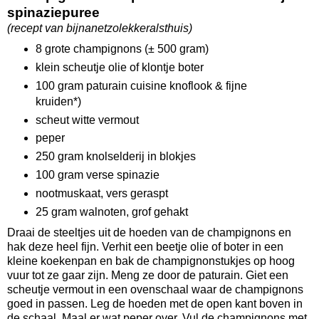
spinaziepuree
(recept van bijnanetzolekkeralsthuis)
8 grote champignons (± 500 gram)
klein scheutje olie of klontje boter
100 gram paturain cuisine knoflook & fijne
kruiden*)
scheut witte vermout
peper
250 gram knolselderij in blokjes
100 gram verse spinazie
nootmuskaat, vers geraspt
25 gram walnoten, grof gehakt
Draai de steeltjes uit de hoeden van de champignons en
hak deze heel fijn. Verhit een beetje olie of boter in een
kleine koekenpan en bak de champignonstukjes op hoog
vuur tot ze gaar zijn. Meng ze door de paturain. Giet een
scheutje vermout in een ovenschaal waar de champignons
goed in passen. Leg de hoeden met de open kant boven in
de schaal. Maal er wat peper over. Vul de champignons met