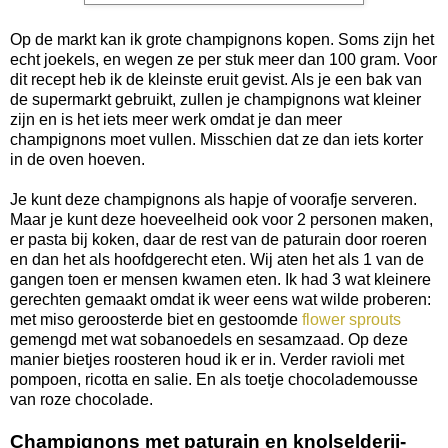
Op de markt kan ik grote champignons kopen. Soms zijn het
echt joekels, en wegen ze per stuk meer dan 100 gram. Voor
dit recept heb ik de kleinste eruit gevist. Als je een bak van
de supermarkt gebruikt, zullen je champignons wat kleiner
zijn en is het iets meer werk omdat je dan meer
champignons moet vullen. Misschien dat ze dan iets korter
in de oven hoeven.
Je kunt deze champignons als hapje of voorafje serveren.
Maar je kunt deze hoeveelheid ook voor 2 personen maken,
er pasta bij koken, daar de rest van de paturain door roeren
en dan het als hoofdgerecht eten. Wij aten het als 1 van de
gangen toen er mensen kwamen eten. Ik had 3 wat kleinere
gerechten gemaakt omdat ik weer eens wat wilde proberen:
met miso geroosterde biet en gestoomde
flower sprouts
gemengd met wat sobanoedels en sesamzaad. Op deze
manier bietjes roosteren houd ik er in. Verder ravioli met
pompoen, ricotta en salie. En als toetje chocolademousse
van roze chocolade.
Champignons met paturain en knolselderij-