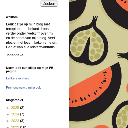
welkom
Leuk dat je op mijn blog met
recepten bent beland. Lees
verder onder 'welkom' over mij
en de naam van mijn blog. Veel
plezier met lezen, koken en eten.
Geniet van alle lekkersvanthuis.
Johanneke
Neem ook een kijkje op mijn FB-
pagina
Lekkersvanthuis
Promoot jouw pagina ook
blogarchief
►
2025
(2)
►
2024
(7)
►
2023
(3)
►
2022
(16)