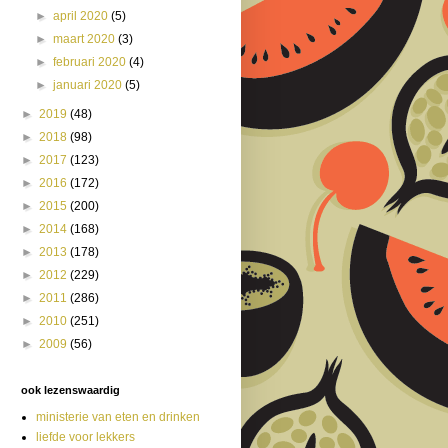
►
april 2020
(5)
►
maart 2020
(3)
►
februari 2020
(4)
►
januari 2020
(5)
►
2019
(48)
►
2018
(98)
►
2017
(123)
►
2016
(172)
►
2015
(200)
►
2014
(168)
►
2013
(178)
►
2012
(229)
►
2011
(286)
►
2010
(251)
►
2009
(56)
ook lezenswaardig
ministerie van eten en drinken
liefde voor lekkers