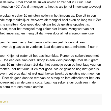
 de kook. Roer zodat de suiker oplost en zet het vuur uit. Laat
tkoud en 40C. Als dit mengsel te heet is als je het limoensap toevoegt
rgelatine zeker 10 minuten wellen in het limoensap. Doe dit in een
nde stap makkelijker. Verwarm dit mengsel heel even op laag vuur. Zet
nt te smelten. Roer goed door elkaar tot de gelatine opgelost is.
en aan, maar het mengsel mag zeker niet koken. Meng wat van het
het limoensap en meng dit dan weer door al het slagroommengsel.
sjes. Schenk hierop het panna cottamengsel. Ik gebruik een
over de glaasjes te verdelen. Laat de panna cotta minstens 4 uur in
roop. Knijp het water uit het basilicumblad. Pureer de suikersiroop met
p. Doe een deel van deze siroop in een klein pannetje, roer de 3 gram
tens 10 minuten staan. Zet dan het pannetje even op heel laag vuur en
melten. Zet het vuur uit en roer goed. Als de gelatine nog niet goed is
even. Let erop dat het niet gaat koken (werkt de gelatine niet meer, en
. Roer dit goed door de rest van de siroop en laat afkoelen tot het iets
bovenkant van de panna cotta. Laat nog zeker 2 uur opstijven in de
na cotta met een mooie aardbei.
agroom