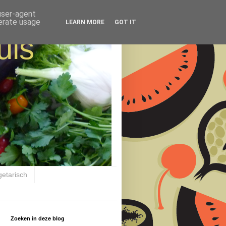
 user-agent
nerate usage
LEARN MORE
GOT IT
uis
getarisch
Zoeken in deze blog