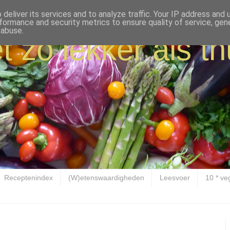
deliver its services and to analyze traffic. Your IP address and
formance and security metrics to ensure quality of service, ge
 abuse.
t zo lekker als th
Receptenindex
(W)etenswaardigheden
Leesvoer
10 * ve