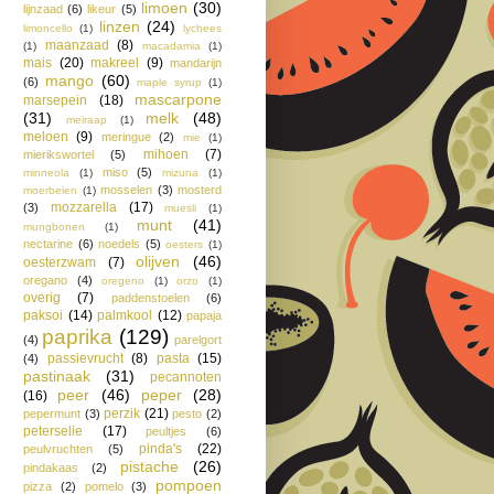
limoen
(30)
lijnzaad
(6)
likeur
(5)
linzen
(24)
limoncello
(1)
lychees
maanzaad
(8)
(1)
macadamia
(1)
mais
(20)
makreel
(9)
mandarijn
mango
(60)
(6)
maple syrup
(1)
mascarpone
marsepein
(18)
(31)
melk
(48)
meiraap
(1)
meloen
(9)
meringue
(2)
mie
(1)
mihoen
(7)
mierikswortel
(5)
miso
(5)
minneola
(1)
mizuna
(1)
mosselen
(3)
mosterd
moerbeien
(1)
mozzarella
(17)
(3)
muesli
(1)
munt
(41)
mungbonen
(1)
nectarine
(6)
noedels
(5)
oesters
(1)
olijven
(46)
oesterzwam
(7)
oregano
(4)
oregeno
(1)
orzo
(1)
overig
(7)
paddenstoelen
(6)
paksoi
(14)
palmkool
(12)
papaja
paprika
(129)
(4)
parelgort
passievrucht
(8)
pasta
(15)
(4)
pastinaak
(31)
pecannoten
peer
(46)
peper
(28)
(16)
perzik
(21)
pepermunt
(3)
pesto
(2)
peterselie
(17)
peultjes
(6)
pinda's
(22)
peulvruchten
(5)
pistache
(26)
pindakaas
(2)
pompoen
pizza
(2)
pomelo
(3)