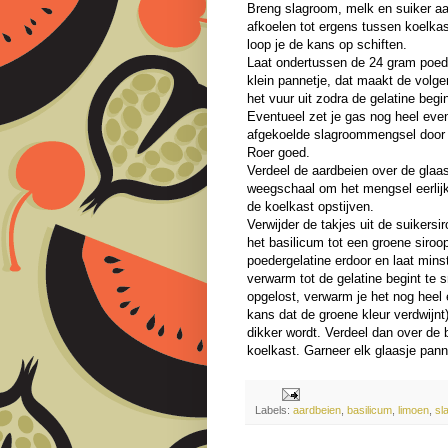
Breng slagroom, melk en suiker aan
afkoelen tot ergens tussen koelkas
loop je de kans op schiften.
Laat ondertussen de 24 gram poede
klein pannetje, dat maakt de volge
het vuur uit zodra de gelatine begi
Eventueel zet je gas nog heel ev
afgekoelde slagroommengsel door 
Roer goed.
Verdeel de aardbeien over de glaa
weegschaal om het mengsel eerlijk 
de koelkast opstijven.
Verwijder de takjes uit de suikersi
het basilicum tot een groene siroo
poedergelatine erdoor en laat mins
verwarm tot de gelatine begint te s
opgelost, verwarm je het nog heel 
kans dat de groene kleur verdwijnt)
dikker wordt. Verdeel dan over de 
koelkast. Garneer elk glaasje pan
Labels:
aardbeien
,
basilicum
,
limoen
,
sl