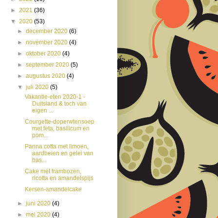
►
2021
(36)
▼
2020
(53)
►
december 2020
(6)
►
november 2020
(4)
►
oktober 2020
(4)
►
september 2020
(5)
►
augustus 2020
(4)
▼
juli 2020
(5)
Vakantie-eten 2020-1 -
Duitsland & toch van
eigen ...
Courgette-doperwtensoep
met feta, basilicum en
pom...
Panna cotta met limoen,
aardbeien en gelei van
bas...
Cake met frambozen,
ricotta en amandelspijs
Kersen-amandelcake
►
juni 2020
(4)
►
mei 2020
(4)