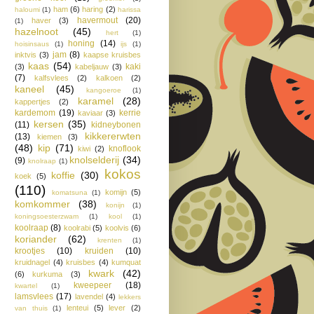
ham
(6)
haring
(2)
haloumi
(1)
harissa
havermout
(20)
haver
(3)
(1)
hazelnoot
(45)
hert
(1)
honing
(14)
hoisinsaus
(1)
ijs
(1)
jam
(8)
inktvis
(3)
kaapse kruisbes
kaas
(54)
kaki
(3)
kabeljauw
(3)
(7)
kalfsvlees
(2)
kalkoen
(2)
kaneel
(45)
kangoeroe
(1)
karamel
(28)
kappertjes
(2)
kardemom
(19)
kerrie
kaviaar
(3)
kersen
(35)
(11)
kidneybonen
kikkererwten
(13)
kiemen
(3)
(48)
kip
(71)
knoflook
kiwi
(2)
knolselderij
(34)
(9)
knolraap
(1)
kokos
koffie
(30)
koek
(5)
(110)
komijn
(5)
komatsuna
(1)
komkommer
(38)
konijn
(1)
koningsoesterzwam
(1)
kool
(1)
koolraap
(8)
koolrabi
(5)
koolvis
(6)
koriander
(62)
krenten
(1)
krootjes
(10)
kruiden
(10)
kruidnagel
(4)
kruisbes
(4)
kumquat
kwark
(42)
(6)
kurkuma
(3)
kweepeer
(18)
kwartel
(1)
lamsvlees
(17)
lavendel
(4)
lekkers
lenteui
(5)
lever
(2)
van thuis
(1)