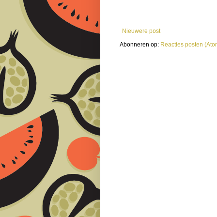
Nieuwere post
Abonneren op:
Reacties posten (Ato