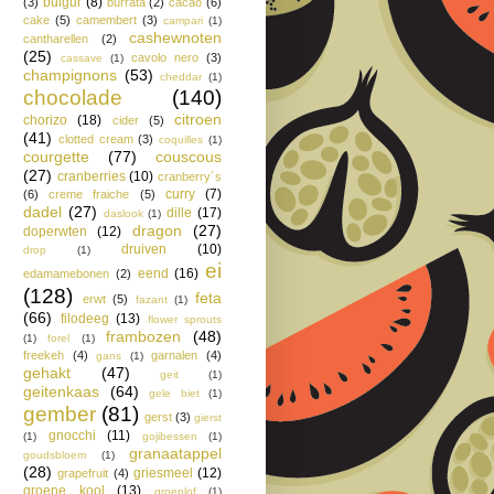
bulgur
(8)
(3)
burrata
(2)
cacao
(6)
cake
(5)
camembert
(3)
campari
(1)
cashewnoten
cantharellen
(2)
(25)
cavolo nero
(3)
cassave
(1)
champignons
(53)
cheddar
(1)
chocolade
(140)
citroen
chorizo
(18)
cider
(5)
(41)
clotted cream
(3)
coquilles
(1)
courgette
(77)
couscous
(27)
cranberries
(10)
cranberry´s
curry
(7)
(6)
creme fraiche
(5)
dadel
(27)
dille
(17)
daslook
(1)
dragon
(27)
doperwten
(12)
druiven
(10)
drop
(1)
ei
eend
(16)
edamamebonen
(2)
(128)
feta
erwt
(5)
fazant
(1)
(66)
filodeeg
(13)
flower sprouts
frambozen
(48)
(1)
forel
(1)
freekeh
(4)
garnalen
(4)
gans
(1)
gehakt
(47)
geit
(1)
geitenkaas
(64)
gele biet
(1)
gember
(81)
gerst
(3)
gierst
gnocchi
(11)
(1)
gojibessen
(1)
granaatappel
goudsbloem
(1)
(28)
griesmeel
(12)
grapefruit
(4)
groene kool
(13)
groenlof
(1)