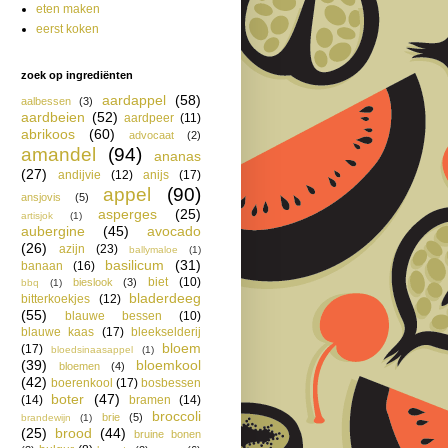
eten maken
eerst koken
zoek op ingrediënten
aardappel
(58)
aalbessen
(3)
aardbeien
(52)
aardpeer
(11)
abrikoos
(60)
advocaat
(2)
amandel
(94)
ananas
(27)
andijvie
(12)
anijs
(17)
appel
(90)
ansjovis
(5)
asperges
(25)
artisjok
(1)
aubergine
(45)
avocado
(26)
azijn
(23)
ballymaloe
(1)
basilicum
(31)
banaan
(16)
biet
(10)
bieslook
(3)
bbq
(1)
bladerdeeg
bitterkoekjes
(12)
(55)
blauwe bessen
(10)
blauwe kaas
(17)
bleekselderij
bloem
(17)
bloedsinaasappel
(1)
(39)
bloemkool
bloemen
(4)
(42)
boerenkool
(17)
bosbessen
boter
(47)
(14)
bramen
(14)
broccoli
brie
(5)
brandewijn
(1)
(25)
brood
(44)
bruine bonen