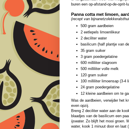
buren een op-afstand-op-de-oprit-lu
Panna cotta met limoen, aar
(recept van bijnanetzolekkeralsthui
500 gram aardbeien
2 eetlepels limoenlikeur
2 deciliter water
basilicum (half plantje van d
35 gram suiker
3 gram poedergelatine
600 milliliter slagroom
500 milliliter volle melk
120 gram suiker
100 milliliter limoensap (3-4 
24 gram poedergelatine
12 kleine aardbeien om te ga
Was de aardbeien, verwijder het kr
even opzij.
Breng 2 deciliter water aan de koo
blaadjes van de basilicum een paa
ijswater. Zo blijft het mooi groen.
water, kook 1 minuut door en laat 