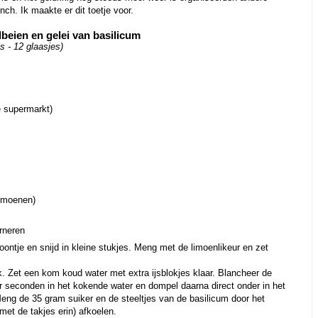
nch. Ik maakte er dit toetje voor.
dbeien en gelei van basilicum
s - 12 glaasjes)
e supermarkt)
limoenen)
rneren
oontje en snijd in kleine stukjes. Meng met de limoenlikeur en zet
k. Zet een kom koud water met extra ijsblokjes klaar. Blancheer de
r seconden in het kokende water en dompel daarna direct onder in het
 Meng de 35 gram suiker en de steeltjes van de basilicum door het
(met de takjes erin) afkoelen.