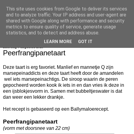
This site uses cookies from Google to deliver its services
bijna net zo lekker als thuis
and to analyze traffic. Your IP address and user-agent are
shared with Google along with performance and security
metrics to ensure quality of service, generate usage
statistics, and to detect and address abuse.
▼
LEARN MORE
GOT IT
zaterdag 7 augustus 2010
Peerfrangipanetaart
Deze taart is erg favoriet. Manlief en mannetje Q zijn
marsepeinaddicts en deze taart heeft door de amandelen
wel iets marsepeinachtigs. De siroop waarin de peren
gepocheerd worden kook ik iets in en dan vries ik deze in
een ijsblokjesvorm in. Samen met bubbeltjeswater is dat
dan weer een lekker drankje.
Het recept is gebaseerd op een Ballymaloerecept.
Peerfrangipanetaart
(vorm met doorsnee van 22 cm)