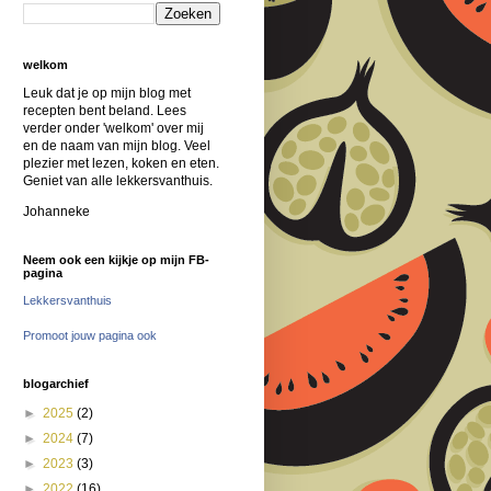
welkom
Leuk dat je op mijn blog met
recepten bent beland. Lees
verder onder 'welkom' over mij
en de naam van mijn blog. Veel
plezier met lezen, koken en eten.
Geniet van alle lekkersvanthuis.
Johanneke
Neem ook een kijkje op mijn FB-
pagina
Lekkersvanthuis
Promoot jouw pagina ook
blogarchief
►
2025
(2)
►
2024
(7)
►
2023
(3)
►
2022
(16)