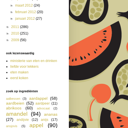
►
maart 2012
(24)
►
februari 2012
(20)
►
januari 2012
(27)
►
2011
(286)
►
2010
(251)
►
2009
(56)
ook lezenswaardig
ministerie van eten en drinken
liefde voor lekkers
eten maken
eerst koken
zoek op ingrediënten
aardappel
(58)
aalbessen
(3)
aardbeien
(52)
aardpeer
(11)
abrikoos
(60)
advocaat
(2)
amandel
(94)
ananas
(27)
andijvie
(12)
anijs
(17)
appel
(90)
ansjovis
(5)