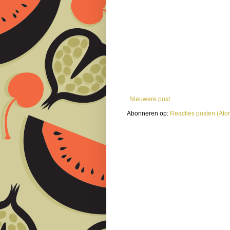
Nieuwere post
Abonneren op:
Reacties posten (Ato