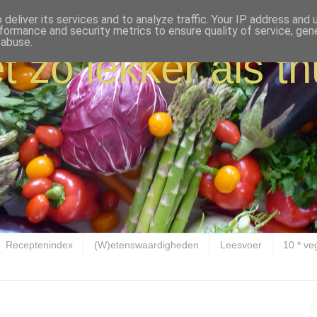
deliver its services and to analyze traffic. Your IP address and
formance and security metrics to ensure quality of service, ge
 abuse.
t zo lekker als th
Receptenindex
(W)etenswaardigheden
Leesvoer
10 * ve