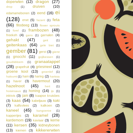
dragon
(27)
doperwten
(12)
druiven
(10)
drop
(1)
ei
eend
(16)
edamamebonen
(2)
(128)
feta
erwt
(5)
fazant
(1)
(66)
filodeeg
(13)
flower sprouts
frambozen
(48)
(1)
forel
(1)
freekeh
(4)
garnalen
(4)
gans
(1)
gehakt
(47)
geit
(1)
geitenkaas
(64)
gele biet
(1)
gember
(81)
gerst
(3)
gierst
gnocchi
(11)
(1)
gojibessen
(1)
granaatappel
goudsbloem
(1)
(28)
griesmeel
(12)
grapefruit
(4)
groene kool
(13)
groenlof
(1)
ham
(6)
haring
(2)
haloumi
(1)
harissa
havermout
(20)
haver
(3)
(1)
hazelnoot
(45)
hert
(1)
honing
(14)
hoisinsaus
(1)
ijs
(1)
jam
(8)
inktvis
(3)
kaapse kruisbes
kaas
(54)
kaki
(3)
kabeljauw
(3)
(7)
kalfsvlees
(2)
kalkoen
(2)
kaneel
(45)
kangoeroe
(1)
karamel
(28)
kappertjes
(2)
kardemom
(19)
kerrie
kaviaar
(3)
kersen
(35)
(11)
kidneybonen
kikkererwten
(13)
kiemen
(3)