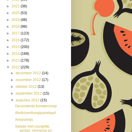
►
2021
(36)
►
2020
(53)
►
2019
(48)
►
2018
(98)
►
2017
(123)
►
2016
(172)
►
2015
(200)
►
2014
(168)
►
2013
(178)
▼
2012
(229)
►
december 2012
(14)
►
november 2012
(17)
►
oktober 2012
(13)
►
september 2012
(15)
▼
augustus 2012
(15)
Geroosterde tomatensoep
Abrikozenfrangipanetaart
Amandelijs
Salade met courgette,
venkel, minneola en