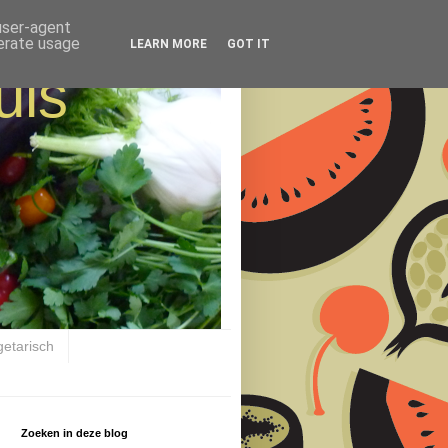
 user-agent
nerate usage
LEARN MORE
GOT IT
uis
getarisch
Zoeken in deze blog