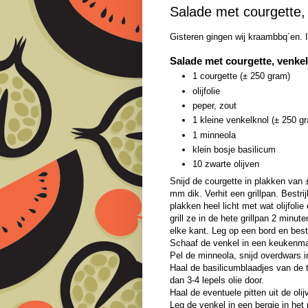
Salade met courgette, 
Gisteren gingen wij kraambbq´en.
Salade met courgette, venkel
1 courgette (± 250 gram)
olijfolie
peper, zout
1 kleine venkelknol (± 250 g
1 minneola
klein bosje basilicum
10 zwarte olijven
Snijd de courgette in plakken van 
mm dik. Verhit een grillpan. Bestri
plakken heel licht met wat olijfolie
grill ze in de hete grillpan 2 minut
elke kant. Leg op een bord en best
Schaaf de venkel in een keukenma
Pel de minneola, snijd overdwars i
Haal de basilicumblaadjes van de tak
dan 3-4 lepels olie door.
Haal de eventuele pitten uit de oli
Leg de venkel in een bergje in het