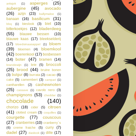
asperges
(25)
artisjok
(1)
aubergine
(45)
avocado
(26)
azijn
(23)
ballymaloe
(1)
basilicum
(31)
banaan
(16)
biet
(10)
bieslook
(3)
bbq
(1)
bladerdeeg
bitterkoekjes
(12)
(55)
blauwe bessen
(10)
blauwe kaas
(17)
bleekselderij
bloem
(17)
bloedsinaasappel
(1)
(39)
bloemkool
bloemen
(4)
(42)
boerenkool
(17)
bosbessen
boter
(47)
(14)
bramen
(14)
broccoli
brie
(5)
brandewijn
(1)
(25)
brood
(44)
bruine bonen
bulgur
(8)
(3)
burrata
(2)
cacao
(6)
cake
(5)
camembert
(3)
campari
(1)
cashewnoten
cantharellen
(2)
(25)
cavolo nero
(3)
cassave
(1)
champignons
(53)
cheddar
(1)
chocolade
(140)
citroen
chorizo
(18)
cider
(5)
(41)
clotted cream
(3)
coquilles
(1)
courgette
(77)
couscous
(27)
cranberries
(10)
cranberry´s
curry
(7)
(6)
creme fraiche
(5)
dadel
(27)
dille
(17)
daslook
(1)