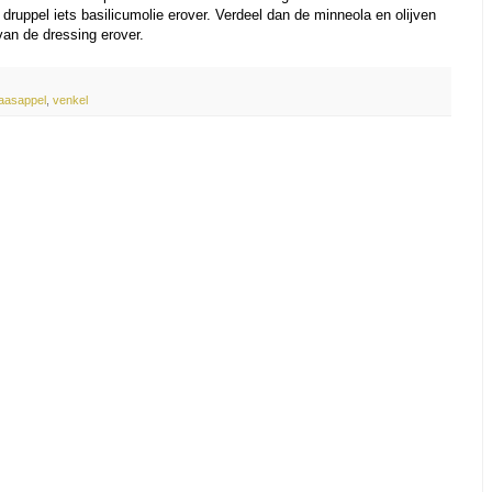
druppel iets basilicumolie erover. Verdeel dan de minneola en olijven
van de dressing erover.
aasappel
,
venkel