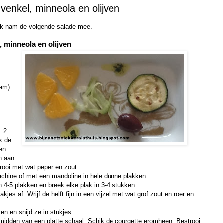
venkel, minneola en olijven
 Ik nam de volgende salade mee.
, minneola en olijven
ram)
± 2
jk de
 en
en aan
rooi met wat peper en zout.
chine of met een mandoline in hele dunne plakken.
n 4-5 plakken en breek elke plak in 3-4 stukken.
jes af. Wrijf de helft fijn in een vijzel met wat grof zout en roer en
jven en snijd ze in stukjes.
 midden van een platte schaal. Schik de courgette eromheen. Bestrooi