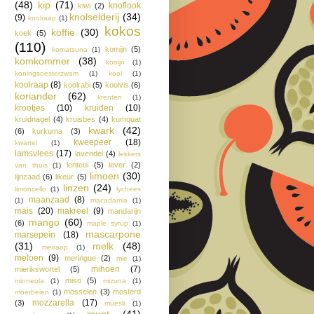
(48)
kip
(71)
knoflook
kiwi
(2)
knolselderij
(34)
(9)
knolraap
(1)
kokos
koffie
(30)
koek
(5)
(110)
komijn
(5)
komatsuna
(1)
komkommer
(38)
konijn
(1)
koningsoesterzwam
(1)
kool
(1)
koolraap
(8)
koolrabi
(5)
koolvis
(6)
koriander
(62)
krenten
(1)
krootjes
(10)
kruiden
(10)
kruidnagel
(4)
kruisbes
(4)
kumquat
kwark
(42)
(6)
kurkuma
(3)
kweepeer
(18)
kwartel
(1)
lamsvlees
(17)
lavendel
(4)
lekkers
lenteui
(5)
lever
(2)
van thuis
(1)
limoen
(30)
lijnzaad
(6)
likeur
(5)
linzen
(24)
limoncello
(1)
lychees
maanzaad
(8)
(1)
macadamia
(1)
mais
(20)
makreel
(9)
mandarijn
mango
(60)
(6)
maple syrup
(1)
mascarpone
marsepein
(18)
(31)
melk
(48)
meiraap
(1)
meloen
(9)
meringue
(2)
mie
(1)
mihoen
(7)
mierikswortel
(5)
miso
(5)
minneola
(1)
mizuna
(1)
mosselen
(3)
mosterd
moerbeien
(1)
mozzarella
(17)
(3)
muesli
(1)
munt
(41)