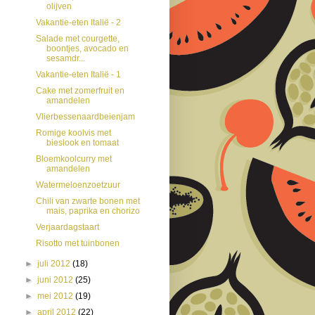
olijven
Vakantie-eten Italië - 2
Salade met courgette,
boontjes, avocado en
sesamdr...
Vakantie-eten Italië - 1
Cake met zomerfruit en
amandelen
Vlierbessenaardbeienjam
Romige koolvis met
bieslook en tomaat
Bloemkoolcurry met
amandelen
Watermeloenzoetzuur
Chili van zwarte bonen met
mais, paprika en chorizo
Verjaardagstaart
Risotto met tuinbonen
►
juli 2012
(18)
►
juni 2012
(25)
►
mei 2012
(19)
►
april 2012
(22)