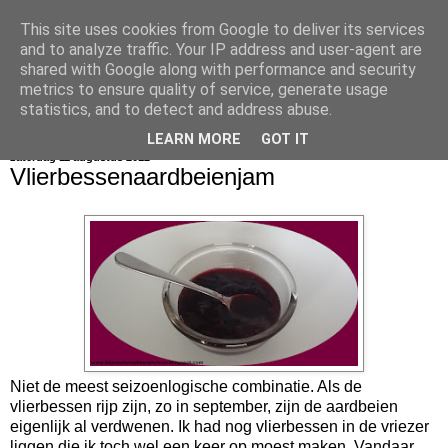
This site uses cookies from Google to deliver its services
bijna net zo lekker als thuis
and to analyze traffic. Your IP address and user-agent are
shared with Google along with performance and security
metrics to ensure quality of service, generate usage
statistics, and to detect and address abuse.
▼
LEARN MORE
GOT IT
zaterdag 11 augustus 2012
Vlierbessenaardbeienjam
Niet de meest seizoenlogische combinatie. Als de
vlierbessen rijp zijn, zo in september, zijn de aardbeien
eigenlijk al verdwenen. Ik had nog vlierbessen in de vriezer
liggen die ik toch wel een keer op moest maken. Vandaar