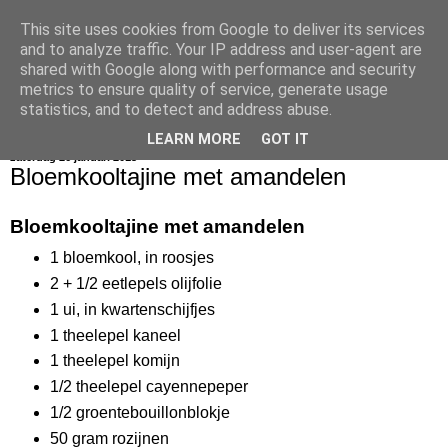
This site uses cookies from Google to deliver its services
bijna net zo lekker als thuis
and to analyze traffic. Your IP address and user-agent are
shared with Google along with performance and security
metrics to ensure quality of service, generate usage
statistics, and to detect and address abuse.
▼
LEARN MORE
GOT IT
zaterdag 26 januari 2013
Bloemkooltajine met amandelen
Bloemkooltajine met amandelen
1 bloemkool, in roosjes
2 + 1/2 eetlepels olijfolie
1 ui, in kwartenschijfjes
1 theelepel kaneel
1 theelepel komijn
1/2 theelepel cayennepeper
1/2 groentebouillonblokje
50 gram rozijnen