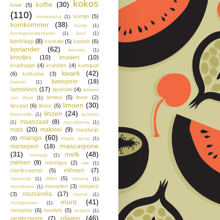
kokos
koffie
(30)
koek
(5)
(110)
komijn
(5)
komatsuna
(1)
komkommer
(38)
konijn
(1)
koningsoesterzwam
(1)
kool
(1)
koolraap
(8)
koolrabi
(5)
koolvis
(6)
koriander
(62)
krenten
(1)
krootjes
(10)
kruiden
(10)
kruidnagel
(4)
kruisbes
(4)
kumquat
kwark
(42)
(6)
kurkuma
(3)
kweepeer
(18)
kwartel
(1)
lamsvlees
(17)
lavendel
(4)
lekkers
lenteui
(5)
lever
(2)
van thuis
(1)
limoen
(30)
lijnzaad
(6)
likeur
(5)
linzen
(24)
limoncello
(1)
lychees
maanzaad
(8)
(1)
macadamia
(1)
mais
(20)
makreel
(9)
mandarijn
mango
(60)
(6)
maple syrup
(1)
mascarpone
marsepein
(18)
(31)
melk
(48)
meiraap
(1)
meloen
(9)
meringue
(2)
mie
(1)
mihoen
(7)
mierikswortel
(5)
miso
(5)
minneola
(1)
mizuna
(1)
mosselen
(3)
mosterd
moerbeien
(1)
mozzarella
(17)
(3)
muesli
(1)
munt
(41)
mungbonen
(1)
nectarine
(6)
noedels
(5)
oesters
(1)
olijven
(46)
oesterzwam
(7)