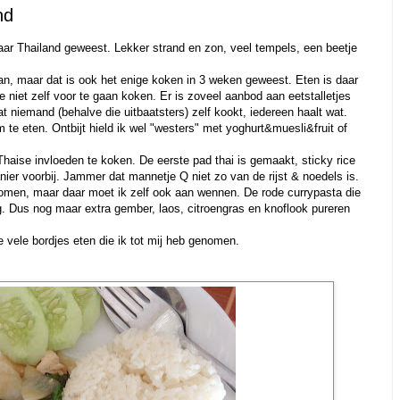
nd
ar Thailand geweest. Lekker strand en zon, veel tempels, een beetje
n, maar dat is ook het enige koken in 3 weken geweest. Eten is daar
e niet zelf voor te gaan koken. Er is zoveel aanbod aan eetstalletjes
at niemand (behalve die uitbaatsters) zelf kookt, iedereen haalt wat.
 te eten. Ontbijt hield ik wel "westers" met yoghurt&muesli&fruit of
haise invloeden te koken. De eerste pad thai is gemaakt, sticky rice
er voorbij. Jammer dat mannetje Q niet zo van de rijst & noedels is.
nkomen, maar daar moet ik zelf ook aan wennen. De rode currypasta die
ig. Dus nog maar extra gember, laos, citroengras en knoflook pureren
 vele bordjes eten die ik tot mij heb genomen.