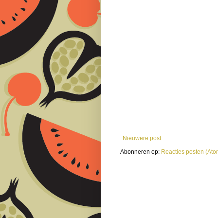
Nieuwere post
Abonneren op:
Reacties posten (Ato