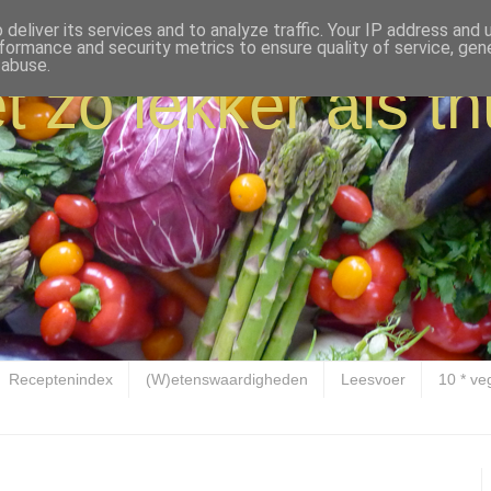
deliver its services and to analyze traffic. Your IP address and
formance and security metrics to ensure quality of service, ge
 abuse.
t zo lekker als th
Receptenindex
(W)etenswaardigheden
Leesvoer
10 * ve