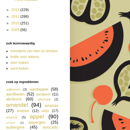
►
2012
(229)
►
2011
(286)
►
2010
(251)
►
2009
(56)
ook lezenswaardig
ministerie van eten en drinken
liefde voor lekkers
eten maken
eerst koken
zoek op ingrediënten
aardappel
(58)
aalbessen
(3)
aardbeien
(52)
aardpeer
(11)
abrikoos
(60)
advocaat
(2)
amandel
(94)
ananas
(27)
andijvie
(12)
anijs
(17)
appel
(90)
ansjovis
(5)
asperges
(25)
artisjok
(1)
aubergine
(45)
avocado