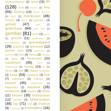
ei
eend
(16)
edamamebonen
(2)
(128)
feta
erwt
(5)
fazant
(1)
(66)
filodeeg
(13)
flower sprouts
frambozen
(48)
(1)
forel
(1)
freekeh
(4)
garnalen
(4)
gans
(1)
gehakt
(47)
geit
(1)
geitenkaas
(64)
gele biet
(1)
gember
(81)
gerst
(3)
gierst
gnocchi
(11)
(1)
gojibessen
(1)
granaatappel
goudsbloem
(1)
(28)
griesmeel
(12)
grapefruit
(4)
groene kool
(13)
groenlof
(1)
ham
(6)
haring
(2)
haloumi
(1)
harissa
havermout
(20)
haver
(3)
(1)
hazelnoot
(45)
hert
(1)
honing
(14)
hoisinsaus
(1)
ijs
(1)
jam
(8)
inktvis
(3)
kaapse kruisbes
kaas
(54)
kaki
(3)
kabeljauw
(3)
(7)
kalfsvlees
(2)
kalkoen
(2)
kaneel
(45)
kangoeroe
(1)
karamel
(28)
kappertjes
(2)
kardemom
(19)
kerrie
kaviaar
(3)
kersen
(35)
(11)
kidneybonen
kikkererwten
(13)
kiemen
(3)
(48)
kip
(71)
knoflook
kiwi
(2)
knolselderij
(34)
(9)
knolraap
(1)