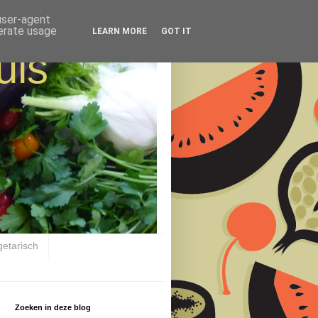
 user-agent
nerate usage
LEARN MORE
GOT IT
uis
getarisch
Zoeken in deze blog