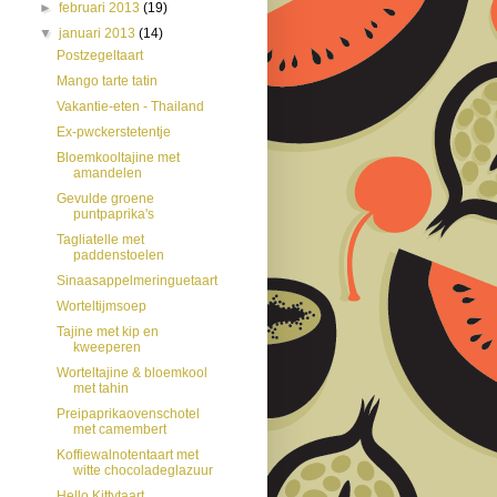
►
februari 2013
(19)
▼
januari 2013
(14)
Postzegeltaart
Mango tarte tatin
Vakantie-eten - Thailand
Ex-pwckerstetentje
Bloemkooltajine met
amandelen
Gevulde groene
puntpaprika's
Tagliatelle met
paddenstoelen
Sinaasappelmeringuetaart
Worteltijmsoep
Tajine met kip en
kweeperen
Worteltajine & bloemkool
met tahin
Preipaprikaovenschotel
met camembert
Koffiewalnotentaart met
witte chocoladeglazuur
Hello Kittytaart