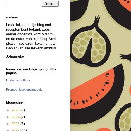
welkom
Leuk dat je op mijn blog met
recepten bent beland. Lees
verder onder 'welkom' over mij
en de naam van mijn blog. Veel
plezier met lezen, koken en eten.
Geniet van alle lekkersvanthuis.
Johanneke
Neem ook een kijkje op mijn FB-
pagina
Lekkersvanthuis
Promoot jouw pagina ook
blogarchief
►
2025
(2)
►
2024
(7)
►
2023
(3)
►
2022
(16)