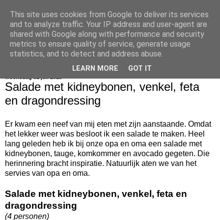
This site uses cookies from Google to deliver its services
bijna net zo lekker als thuis
and to analyze traffic. Your IP address and user-agent are
shared with Google along with performance and security
metrics to ensure quality of service, generate usage
statistics, and to detect and address abuse.
▼
LEARN MORE
GOT IT
woensdag 31 juli 2013
Salade met kidneybonen, venkel, feta
en dragondressing
Er kwam een neef van mij eten met zijn aanstaande. Omdat
het lekker weer was besloot ik een salade te maken. Heel
lang geleden heb ik bij onze opa en oma een salade met
kidneybonen, tauge, komkommer en avocado gegeten. Die
herinnering bracht inspiratie. Natuurlijk aten we van het
servies van opa en oma.
Salade met kidneybonen, venkel, feta en
dragondressing
(4 personen)