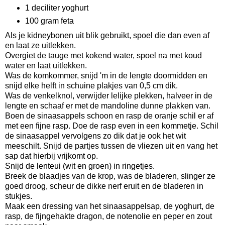
1 deciliter yoghurt
100 gram feta
Als je kidneybonen uit blik gebruikt, spoel die dan even af
en laat ze uitlekken.
Overgiet de tauge met kokend water, spoel na met koud
water en laat uitlekken.
Was de komkommer, snijd 'm in de lengte doormidden en
snijd elke helft in schuine plakjes van 0,5 cm dik.
Was de venkelknol, verwijder lelijke plekken, halveer in de
lengte en schaaf er met de mandoline dunne plakken van.
Boen de sinaasappels schoon en rasp de oranje schil er af
met een fijne rasp. Doe de rasp even in een kommetje. Schil
de sinaasappel vervolgens zo dik dat je ook het wit
meeschilt. Snijd de partjes tussen de vliezen uit en vang het
sap dat hierbij vrijkomt op.
Snijd de lenteui (wit en groen) in ringetjes.
Breek de blaadjes van de krop, was de bladeren, slinger ze
goed droog, scheur de dikke nerf eruit en de bladeren in
stukjes.
Maak een dressing van het sinaasappelsap, de yoghurt, de
rasp, de fijngehakte dragon, de notenolie en peper en zout