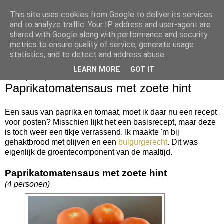
This site uses cookies from Google to deliver its services
bijna net zo lekker als thuis
and to analyze traffic. Your IP address and user-agent are
shared with Google along with performance and security
metrics to ensure quality of service, generate usage
statistics, and to detect and address abuse.
▼
LEARN MORE
GOT IT
zaterdag 16 augustus 2014
Paprikatomatensaus met zoete hint
Een saus van paprika en tomaat, moet ik daar nu een recept
voor posten? Misschien lijkt het een basisrecept, maar deze
is toch weer een tikje verrassend. Ik maakte 'm bij
gehaktbrood met olijven en een
bulgurgerecht
. Dit was
eigenlijk de groentecomponent van de maaltijd.
Paprikatomatensaus met zoete hint
(4 personen)