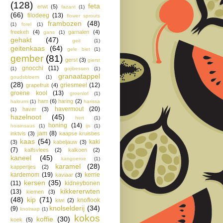
(128)
feta
erwt
(5)
fazant
(1)
(66)
filodeeg
(13)
flower sprouts
frambozen
(48)
(1)
forel
(1)
freekeh
(4)
garnalen
(4)
gans
(1)
gehakt
(47)
geit
(1)
geitenkaas
(64)
gele biet
(1)
gember
(81)
gerst
(3)
gierst
gnocchi
(11)
(1)
gojibessen
(1)
granaatappel
goudsbloem
(1)
(28)
griesmeel
(12)
grapefruit
(4)
groene kool
(13)
groenlof
(1)
ham
(6)
haring
(2)
haloumi
(1)
harissa
havermout
(20)
haver
(3)
(1)
hazelnoot
(45)
hert
(1)
honing
(14)
hoisinsaus
(1)
ijs
(1)
jam
(8)
inktvis
(3)
kaapse kruisbes
kaas
(54)
kaki
(3)
kabeljauw
(3)
(7)
kalfsvlees
(2)
kalkoen
(2)
kaneel
(45)
kangoeroe
(1)
karamel
(28)
kappertjes
(2)
kardemom
(19)
kerrie
kaviaar
(3)
kersen
(35)
(11)
kidneybonen
kikkererwten
(13)
kiemen
(3)
(48)
kip
(71)
knoflook
kiwi
(2)
knolselderij
(34)
(9)
knolraap
(1)
kokos
koffie
(30)
koek
(5)