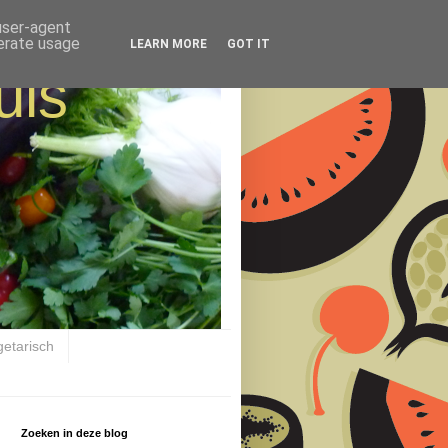
 user-agent
nerate usage
LEARN MORE
GOT IT
uis
getarisch
Zoeken in deze blog