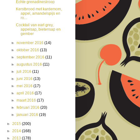
Echte grenadinesiroop
Kerstbrood met kardemom,
appel, amandelspijs en
ro...
Cocktail van earl grey,
appelsap, bietensap en
gember
►
november 2016
(14)
►
oktober 2016
(13)
►
september 2016
(11)
►
augustus 2016
(11)
►
juli 2016
(11)
►
juni 2016
(13)
►
mei 2016
(17)
►
april 2016
(17)
►
maart 2016
(17)
►
februari 2016
(20)
►
januari 2016
(19)
►
2015
(200)
►
2014
(168)
►
2013
(178)