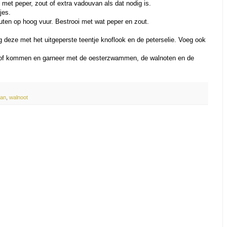
met peper, zout of extra vadouvan als dat nodig is.
jes.
nuten op hoog vuur. Bestrooi met wat peper en zout.
 deze met het uitgeperste teentje knoflook en de peterselie. Voeg ook
 of kommen en garneer met de oesterzwammen, de walnoten en de
an
,
walnoot