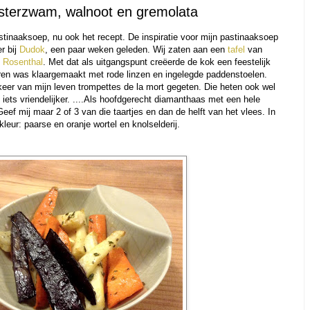
sterzwam, walnoot en gremolata
tinaaksoep, nu ook het recept. De inspiratie voor mijn pastinaaksoep
r bij
Dudok
, een paar weken geleden. Wij zaten aan een
tafel
van
n
Rosenthal
. Met dat als uitgangspunt creëerde de kok een feestelijk
ren was klaargemaakt met rode linzen en ingelegde paddenstoelen.
keer van mijn leven trompettes de la mort gegeten. Die heten ook wel
 iets vriendelijker. ....Als hoofdgerecht diamanthaas met een hele
 Geef mij maar 2 of 3 van die taartjes en dan de helft van het vlees. In
leur: paarse en oranje wortel en knolselderij.