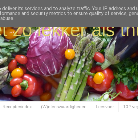
deliver its services and to analyze traffic. Your IP address and
formance and security metrics to ensure quality of service, ge
 abuse.
t zo lekker als th
Receptenindex
(W)etenswaardigheden
Leesvoer
10 * ve