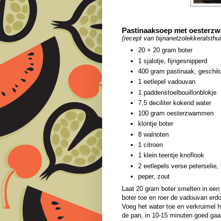
Pastinaaksoep met oesterzw
(recept van bijnanetzolekkeralsthui
20 + 20 gram boter
1 sjalotje, fijngesnipperd
400 gram pastinaak, geschild
1 eetlepel vadouvan
1 paddenstoelbouillonblokje
7,5 deciliter kokend water
100 gram oesterzwammen
klontje boter
8 walnoten
1 citroen
1 klein teentje knoflook
2 eetlepels verse peterselie, 
peper, zout
Laat 20 gram boter smelten in een p
boter toe en roer de vadouvan erdo
Voeg het water toe en verkruimel h
de pan, in 10-15 minuten goed gaa