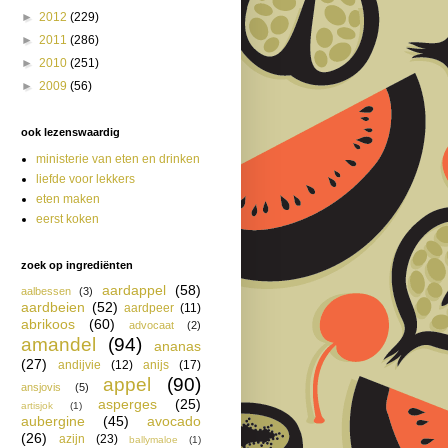
►
2012
(229)
►
2011
(286)
►
2010
(251)
►
2009
(56)
ook lezenswaardig
ministerie van eten en drinken
liefde voor lekkers
eten maken
eerst koken
zoek op ingrediënten
aardappel
(58)
aalbessen
(3)
aardbeien
(52)
aardpeer
(11)
abrikoos
(60)
advocaat
(2)
amandel
(94)
ananas
(27)
andijvie
(12)
anijs
(17)
appel
(90)
ansjovis
(5)
asperges
(25)
artisjok
(1)
aubergine
(45)
avocado
(26)
azijn
(23)
ballymaloe
(1)