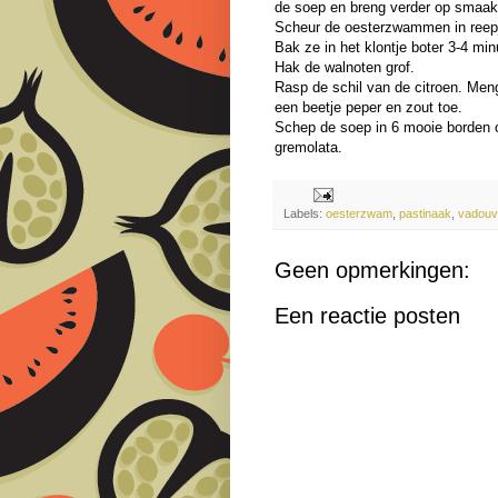
de soep en breng verder op smaak 
Scheur de oesterzwammen in reep
Bak ze in het klontje boter 3-4 mi
Hak de walnoten grof.
Rasp de schil van de citroen. Meng
een beetje peper en zout toe.
Schep de soep in 6 mooie borden
gremolata.
Labels:
oesterzwam
,
pastinaak
,
vadouv
Geen opmerkingen:
Een reactie posten