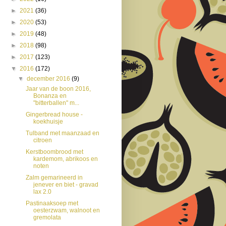
►
2021
(36)
►
2020
(53)
►
2019
(48)
►
2018
(98)
►
2017
(123)
▼
2016
(172)
▼
december 2016
(9)
Jaar van de boon 2016,
Bonanza en
"bitterballen" m...
Gingerbread house -
koekhuisje
Tulband met maanzaad en
citroen
Kerstboombrood met
kardemom, abrikoos en
noten
Zalm gemarineerd in
jenever en biet - gravad
lax 2.0
Pastinaaksoep met
oesterzwam, walnoot en
gremolata