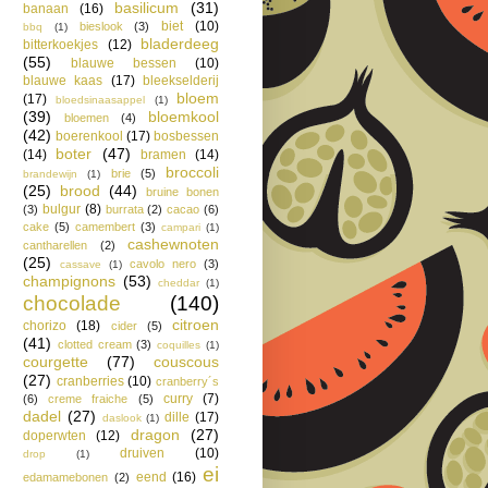
basilicum
(31)
banaan
(16)
biet
(10)
bieslook
(3)
bbq
(1)
bladerdeeg
bitterkoekjes
(12)
(55)
blauwe bessen
(10)
blauwe kaas
(17)
bleekselderij
bloem
(17)
bloedsinaasappel
(1)
(39)
bloemkool
bloemen
(4)
(42)
boerenkool
(17)
bosbessen
boter
(47)
(14)
bramen
(14)
broccoli
brie
(5)
brandewijn
(1)
(25)
brood
(44)
bruine bonen
bulgur
(8)
(3)
burrata
(2)
cacao
(6)
cake
(5)
camembert
(3)
campari
(1)
cashewnoten
cantharellen
(2)
(25)
cavolo nero
(3)
cassave
(1)
champignons
(53)
cheddar
(1)
chocolade
(140)
citroen
chorizo
(18)
cider
(5)
(41)
clotted cream
(3)
coquilles
(1)
courgette
(77)
couscous
(27)
cranberries
(10)
cranberry´s
curry
(7)
(6)
creme fraiche
(5)
dadel
(27)
dille
(17)
daslook
(1)
dragon
(27)
doperwten
(12)
druiven
(10)
drop
(1)
ei
eend
(16)
edamamebonen
(2)