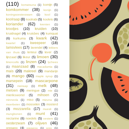
(110)
komijn
(5)
komatsuna
(1)
komkommer
(38)
konijn
(1)
koningsoesterzwam
(1)
kool
(1)
koolraap
(8)
koolrabi
(5)
koolvis
(6)
koriander
(62)
krenten
(1)
krootjes
(10)
kruiden
(10)
kruidnagel
(4)
kruisbes
(4)
kumquat
kwark
(42)
(6)
kurkuma
(3)
kweepeer
(18)
kwartel
(1)
lamsvlees
(17)
lavendel
(4)
lekkers
lenteui
(5)
lever
(2)
van thuis
(1)
limoen
(30)
lijnzaad
(6)
likeur
(5)
linzen
(24)
limoncello
(1)
lychees
maanzaad
(8)
(1)
macadamia
(1)
mais
(20)
makreel
(9)
mandarijn
mango
(60)
(6)
maple syrup
(1)
mascarpone
marsepein
(18)
(31)
melk
(48)
meiraap
(1)
meloen
(9)
meringue
(2)
mie
(1)
mihoen
(7)
mierikswortel
(5)
miso
(5)
minneola
(1)
mizuna
(1)
mosselen
(3)
mosterd
moerbeien
(1)
mozzarella
(17)
(3)
muesli
(1)
munt
(41)
mungbonen
(1)
nectarine
(6)
noedels
(5)
oesters
(1)
olijven
(46)
oesterzwam
(7)
oregano
(4)
oregeno
(1)
orzo
(1)