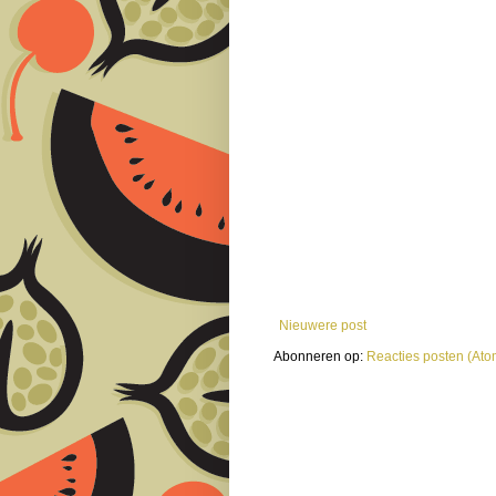
Nieuwere post
Abonneren op:
Reacties posten (Ato