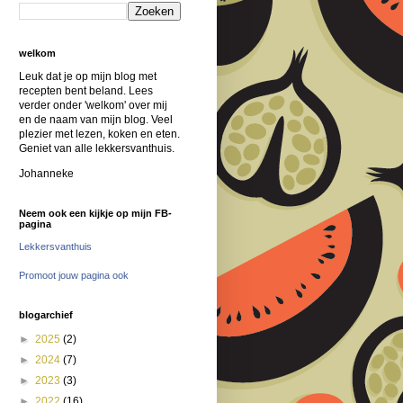
welkom
Leuk dat je op mijn blog met
recepten bent beland. Lees
verder onder 'welkom' over mij
en de naam van mijn blog. Veel
plezier met lezen, koken en eten.
Geniet van alle lekkersvanthuis.
Johanneke
Neem ook een kijkje op mijn FB-
pagina
Lekkersvanthuis
Promoot jouw pagina ook
blogarchief
►
2025
(2)
►
2024
(7)
►
2023
(3)
►
2022
(16)