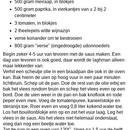
500 gram meiraap, in blokjes
500 gram paprika, in vierkantjes van ± 2 bij 2
centimeter
3 tomaten, in blokjes
2 theelepels witte wijnazijn
verse koriander om te bestrooien
800 gram "verse" (ongedroogde) udonnoedels
Begin zeker 4-5 uur van tevoren met de saus maken. Een
dag van tevoren is ook goed, daar wordt de laghman alleen
maar lekkerder van.
Verhit een scheutje olie in een braadpan die ook in de oven
kan. Bak hierin de uien op hoog vuur in een paar minuten
lichtbruin. Schep uit de pan. Doe de rest van de olie erbij en
bak het vlees rondom bruin en schep het vlees even op een
bord. Doe de uien weer in de pan en bak knoflook en rode
peper even mee. Voeg de tomatenpuree, kaneelstokje en
steranijs toe. Roer even en voeg 0,8 liter kokend water toe.
Los het bouillonblokje erin op en zet het vuur laag. Leg het
vlees in de saus. Als het vlees niet helemaal onderstaat,
voeg dan nog een beetje water toe.
Zet de pan in een oven van 120C. Voeg na 1,5 uur de helft