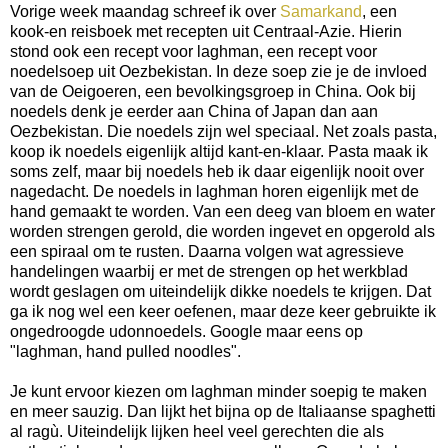
Vorige week maandag schreef ik over
Samarkand
, een
kook-en reisboek met recepten uit Centraal-Azie. Hierin
stond ook een recept voor laghman, een recept voor
noedelsoep uit Oezbekistan. In deze soep zie je de invloed
van de Oeigoeren, een bevolkingsgroep in China. Ook bij
noedels denk je eerder aan China of Japan dan aan
Oezbekistan. Die noedels zijn wel speciaal. Net zoals pasta,
koop ik noedels eigenlijk altijd kant-en-klaar. Pasta maak ik
soms zelf, maar bij noedels heb ik daar eigenlijk nooit over
nagedacht. De noedels in laghman horen eigenlijk met de
hand gemaakt te worden. Van een deeg van bloem en water
worden strengen gerold, die worden ingevet en opgerold als
een spiraal om te rusten. Daarna volgen wat agressieve
handelingen waarbij er met de strengen op het werkblad
wordt geslagen om uiteindelijk dikke noedels te krijgen. Dat
ga ik nog wel een keer oefenen, maar deze keer gebruikte ik
ongedroogde udonnoedels. Google maar eens op
"laghman, hand pulled noodles".
Je kunt ervoor kiezen om laghman minder soepig te maken
en meer sauzig. Dan lijkt het bijna op de Italiaanse spaghetti
al ragù. Uiteindelijk lijken heel veel gerechten die als