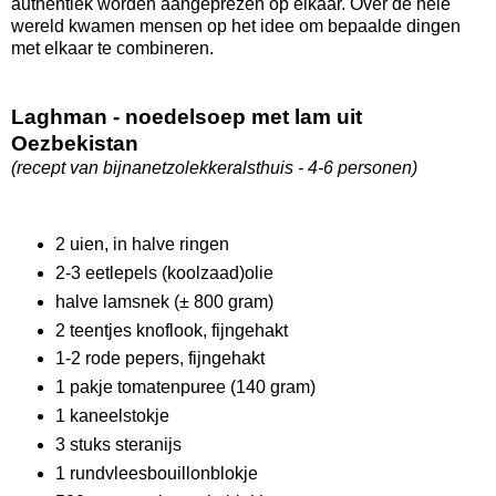
authentiek worden aangeprezen op elkaar. Over de hele
wereld kwamen mensen op het idee om bepaalde dingen
met elkaar te combineren.
Laghman - noedelsoep met lam uit
Oezbekistan
(recept van bijnanetzolekkeralsthuis - 4-6 personen)
2 uien, in halve ringen
2-3 eetlepels (koolzaad)olie
halve lamsnek (± 800 gram)
2 teentjes knoflook, fijngehakt
1-2 rode pepers, fijngehakt
1 pakje tomatenpuree (140 gram)
1 kaneelstokje
3 stuks steranijs
1 rundvleesbouillonblokje