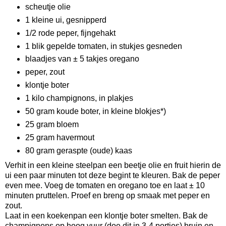
scheutje olie
1 kleine ui, gesnipperd
1/2 rode peper, fijngehakt
1 blik gepelde tomaten, in stukjes gesneden
blaadjes van ± 5 takjes oregano
peper, zout
klontje boter
1 kilo champignons, in plakjes
50 gram koude boter, in kleine blokjes*)
25 gram bloem
25 gram havermout
80 gram geraspte (oude) kaas
Verhit in een kleine steelpan een beetje olie en fruit hierin de
ui een paar minuten tot deze begint te kleuren. Bak de peper
even mee. Voeg de tomaten en oregano toe en laat ± 10
minuten pruttelen. Proef en breng op smaak met peper en
zout.
Laat in een koekenpan een klontje boter smelten. Bak de
champignons op hoog vuur (doe dit in 3-4 porties) bruin en