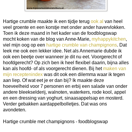
Hartige crumble maakte ik een tijdje terug
ook al
van heel
veel groente en een korstje met onder ander havervlokken.
Toen ik deze maand in het kader van de foodblogswap
mocht koken van de blog van Anne-Marie,
myhappykitchen
,
viel mijn oog op een
hartige crumble van champignons
. Dat
leek me ook een lekker idee. Net als Annemarie dubde ik
ook een beetje over wanneer je dit nu eet. Voorgerecht of
hoofdgerecht? Op zich ben ik heel flexibel daarin, bijna alles
kan als hoofd- of als voorgerecht dienen. Bij het
maken van
mijn receptenindex
was dit ook een dilemma waar ik tegen
aan liep. Of wat eet je er dan bij? Ik maakte deze
hoeveelheid voor 7 personen en erbij een salade van onder
andere bleekselderij, walnoten, waterkers, rode kool, appel
en een dressing van yoghurt, sinaasappelsap en mosterd.
Verder gebakken aardappelbolletjes. Dat was ons
avondeten.
Hartige crumble met champignons - foodblogswap