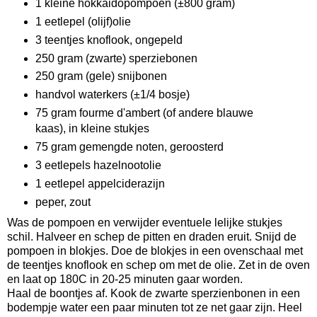
1 kleine hokkaidopompoen (±800 gram)
1 eetlepel (olijf)olie
3 teentjes knoflook, ongepeld
250 gram (zwarte) sperziebonen
250 gram (gele) snijbonen
handvol waterkers (±1/4 bosje)
75 gram fourme d'ambert (of andere blauwe
kaas), in kleine stukjes
75 gram gemengde noten, geroosterd
3 eetlepels hazelnootolie
1 eetlepel appelciderazijn
peper, zout
Was de pompoen en verwijder eventuele lelijke stukjes
schil. Halveer en schep de pitten en draden eruit. Snijd de
pompoen in blokjes. Doe de blokjes in een ovenschaal met
de teentjes knoflook en schep om met de olie. Zet in de oven
en laat op 180C in 20-25 minuten gaar worden.
Haal de boontjes af. Kook de zwarte sperzienbonen in een
bodempje water een paar minuten tot ze net gaar zijn. Heel