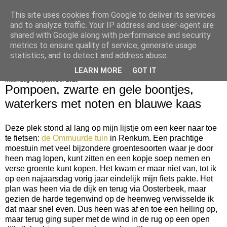
This site uses cookies from Google to deliver its services
bijna net zo lekker als thuis
and to analyze traffic. Your IP address and user-agent are
shared with Google along with performance and security
metrics to ensure quality of service, generate usage
statistics, and to detect and address abuse.
▼
LEARN MORE
GOT IT
maandag 3 september 2018
Pompoen, zwarte en gele boontjes,
waterkers met noten en blauwe kaas
Deze plek stond al lang op mijn lijstje om een keer naar toe
te fietsen:
de Ommuurde tuin
in Renkum. Een prachtige
moestuin met veel bijzondere groentesoorten waar je door
heen mag lopen, kunt zitten en een kopje soep nemen en
verse groente kunt kopen. Het kwam er maar niet van, tot ik
op een najaarsdag vorig jaar eindelijk mijn fiets pakte. Het
plan was heen via de dijk en terug via Oosterbeek, maar
gezien de harde tegenwind op de heenweg verwisselde ik
dat maar snel even. Dus heen was af en toe een helling op,
maar terug ging super met de wind in de rug op een open