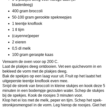
bladerdeeg)
400 gram broccoli
50-100 gram gerookte spekreepjes
1 teentje knoflook
1 tl tijm
(cayenne)peper
2 eieren
0,5 dl melk
100 gram geraspte kaas
Verwarm de oven voor op 200 C.
Laat de plakjes deeg ontdooien. Vet een quichevorm in en
bekleed de vorm met de plakjes deeg.
Bak de spekjes op een laag vuur uit. Fruit op het laatst het
uitgeperste teentje knoflook even mee.
Snijd de stronk van broccoli in kleine stukjes en kook deze 5
minuten in een bodempje gezouten water. Schep de stukjes
bij de spekjes. Kook de roosjes 3 minuten voor.
Klop het ei los met de melk, peper en tijm. Schep het spek-
stronkjesmengsel in de vorm. Leg hierop de roosjes. Giet het