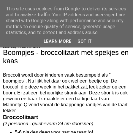
This site uses cookies from Google to deliver its services
bijna net zo lekker als thuis
and to analyze traffic. Your IP address and user-agent are
shared with Google along with performance and security
metrics to ensure quality of service, generate usage
statistics, and to detect and address abuse.
▼
LEARN MORE
GOT IT
zaterdag 7 februari 2009
Boompjes - broccolitaart met spekjes en
kaas
Broccoli wordt door kinderen vaak bestempeld als "
boompjes". Nu lijkt het daar ook wel een beetje op. De
broccoli die deze week in het pakket zat, leek zeker op een
boom. Er zat een behoorlijke stronk aan. Deze stronk is ook
gewoon eetbaar. Ik maakte er een hartige taart van.
Mannetje Q vond vooral de knapperige randjes van de taart
lekker.
Broccolitaart
(2 personen - quichevorm 24 cm doorsnee)
5-6 plakjes deeg voor hartige taart (of