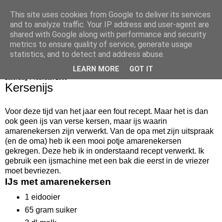
This site uses cookies from Google to deliver its services
bijna net zo lekker als thuis
and to analyze traffic. Your IP address and user-agent are
shared with Google along with performance and security
metrics to ensure quality of service, generate usage
statistics, and to detect and address abuse.
▼
LEARN MORE
GOT IT
zaterdag 7 februari 2009
Kersenijs
Voor deze tijd van het jaar een fout recept. Maar het is dan
ook geen ijs van verse kersen, maar ijs waarin
amarenekersen zijn verwerkt. Van de opa met zijn uitspraak
(en de oma) heb ik een mooi potje amarenekersen
gekregen. Deze heb ik in onderstaand recept verwerkt. Ik
gebruik een ijsmachine met een bak die eerst in de vriezer
moet bevriezen.
IJs met amarenekersen
1 eidooier
65 gram suiker