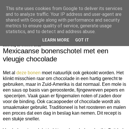
This site uses cookies from Google to deliver its services
bijna net zo lekker als thuis
and to analyze traffic. Your IP address and user-agent are
shared with Google along with performance and security
metrics to ensure quality of service, generate usage
statistics, and to detect and address abuse.
▼
LEARN MORE
GOT IT
zaterdag 13 oktober 2012
Mexicaanse bonenschotel met een
vleugje chocolade
Met al
deze bonen
moet natuurlijk ook gekookt worden. Het
klinkt misschien raar om chocolade in een hartig gerecht te
gebruiken, maar in Zuid-Amerika is dat normaal. Een mole is
een saus op basis van geroosterde, fijngewreven pepers en
specerijen. Vaak gaan er fijngemalen noten of zaden door
voor de binding. Ook cacaopoeder of chocolade wordt als
smaakmaker gebruikt. Traditioneel is het roosteren en malen
een proces dat een dag in beslag kan nemen. Dit recept is
een stukje sneller.