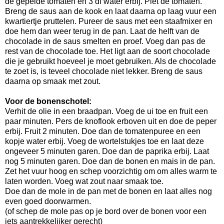
de gepelde tomaten en 3 dl water erbij. Plet de tomaten.
Breng de saus aan de kook en laat daarna op laag vuur een
kwartiertje pruttelen. Pureer de saus met een staafmixer en
doe hem dan weer terug in de pan. Laat de helft van de
chocolade in de saus smelten en proef. Voeg dan pas de
rest van de chocolade toe. Het ligt aan de soort chocolade
die je gebruikt hoeveel je moet gebruiken. Als de chocolade
te zoet is, is teveel chocolade niet lekker. Breng de saus
daarna op smaak met zout.
Voor de bonenschotel:
Verhit de olie in een braadpan. Voeg de ui toe en fruit een
paar minuten. Pers de knoflook erboven uit en doe de peper
erbij. Fruit 2 minuten. Doe dan de tomatenpuree en een
kopje water erbij. Voeg de wortelstukjes toe en laat deze
ongeveer 5 minuten garen. Doe dan de paprika erbij. Laat
nog 5 minuten garen. Doe dan de bonen en mais in de pan.
Zet het vuur hoog en schep voorzichtig om om alles warm te
laten worden. Voeg wat zout naar smaak toe.
Doe dan de mole in de pan met de bonen en laat alles nog
even goed doorwarmen.
(of schep de mole pas op je bord over de bonen voor een
iets aantrekkelijker gerecht)