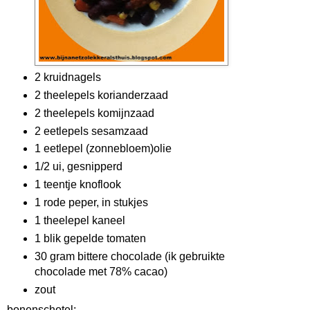
2 kruidnagels
2 theelepels korianderzaad
2 theelepels komijnzaad
2 eetlepels sesamzaad
1 eetlepel (zonnebloem)olie
1/2 ui, gesnipperd
1 teentje knoflook
1 rode peper, in stukjes
1 theelepel kaneel
1 blik gepelde tomaten
30 gram bittere chocolade (ik gebruikte
chocolade met 78% cacao)
zout
bonenschotel: