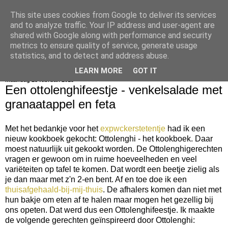
This site uses cookies from Google to deliver its services
bijna net zo lekker als thuis
and to analyze traffic. Your IP address and user-agent are
shared with Google along with performance and security
metrics to ensure quality of service, generate usage
statistics, and to detect and address abuse.
▼
LEARN MORE
GOT IT
maandag 25 februari 2013
Een ottolenghifeestje - venkelsalade met
granaatappel en feta
Met het bedankje voor het
expwckerstetentje
had ik een
nieuw kookboek gekocht: Ottolenghi - het kookboek. Daar
moest natuurlijk uit gekookt worden. De Ottolenghigerechten
vragen er gewoon om in ruime hoeveelheden en veel
variëteiten op tafel te komen. Dat wordt een beetje zielig als
je dan maar met z'n 2-en bent. Af en toe doe ik een
thuisafgehaald-bij-mij-thuis
. De afhalers komen dan niet met
hun bakje om eten af te halen maar mogen het gezellig bij
ons opeten. Dat werd dus een Ottolenghifeestje. Ik maakte
de volgende gerechten geïnspireerd door Ottolenghi: