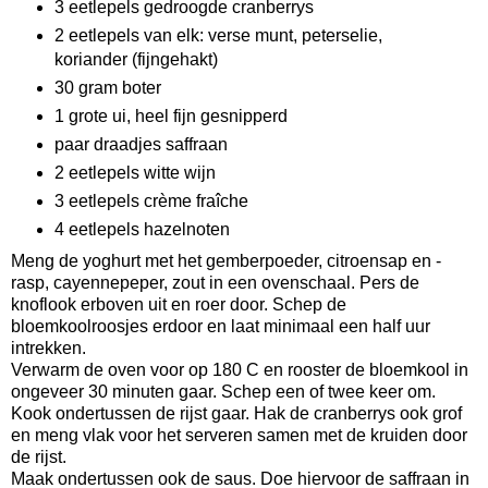
3 eetlepels gedroogde cranberrys
2 eetlepels van elk: verse munt, peterselie,
koriander (fijngehakt)
30 gram boter
1 grote ui, heel fijn gesnipperd
paar draadjes saffraan
2 eetlepels witte wijn
3 eetlepels crème fraîche
4 eetlepels hazelnoten
Meng de yoghurt met het gemberpoeder, citroensap en -
rasp, cayennepeper, zout in een ovenschaal. Pers de
knoflook erboven uit en roer door. Schep de
bloemkoolroosjes erdoor en laat minimaal een half uur
intrekken.
Verwarm de oven voor op 180 C en rooster de bloemkool in
ongeveer 30 minuten gaar. Schep een of twee keer om.
Kook ondertussen de rijst gaar. Hak de cranberrys ook grof
en meng vlak voor het serveren samen met de kruiden door
de rijst.
Maak ondertussen ook de saus. Doe hiervoor de saffraan in