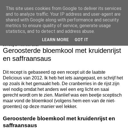
This site uses cookies from Google to deliver its services
bijna net zo lekker als thuis
and to analyze traffic. Your IP address and user-agent are
shared with Google along with performance and security
metrics to ensure quality of service, generate usage
statistics, and to detect and address abuse.
▼
LEARN MORE
GOT IT
zondag 24 februari 2013
Geroosterde bloemkool met kruidenrijst
en saffraansaus
Dit recept is gebaseerd op een recept uit de laatste
Delicious van 2012. Ik heb het iets aangepast, en schrijf het
op zoals ik het gemaakt heb. De cranberries in de rijst zijn
wel nodig omdat het anders wel een erg licht en saai
gerecht wordt om te zien. Manlief was een beetje sceptisch
maar vond de bloemkool (volgens hem een van de niet-
groentes) op deze manier wel lekker.
Geroosterde bloemkool met kruidenrijst en
saffraansaus