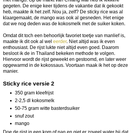
gegeten. De enige keer tijdens de vakantie dat ik gekookt
heb, maakte ik het zelf. Nou ja, zelf? De sticky rice was al
klaargemaakt, de mango was ook al gesneden. Het enige
dat we nog deden was de kokosmelk met de suiker koken.
Omdat dit toch een behoorlijk favoriet toetje van manlief is,
maakte ik dit ook al wel
eerder
. Niet altijd was ik even
enthousiast. De rijst lukte niet altijd even goed. Daarom
besloot ik de in Thailand bekeken methode te volgen.
Hiervoor wordt de rijst geweekt en gestoomd, en later weer
opgewarmd in de kokossaus. Voortaan maak ik het op deze
manier.
Sticky rice versie 2
350 gram kleefrijst
2-2,5 dl kokosmelk
50-75 gram witte basterdsuiker
snuf zout
mango
Doe de rijst in een kom of pan en giet er zoveel water bij dat