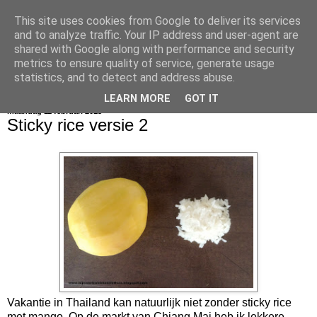
This site uses cookies from Google to deliver its services
bijna net zo lekker als thuis
and to analyze traffic. Your IP address and user-agent are
shared with Google along with performance and security
metrics to ensure quality of service, generate usage
statistics, and to detect and address abuse.
▼
LEARN MORE
GOT IT
maandag 11 februari 2013
Sticky rice versie 2
Vakantie in Thailand kan natuurlijk niet zonder sticky rice
met mango. Op de markt van Chiang Mai heb ik lekkere