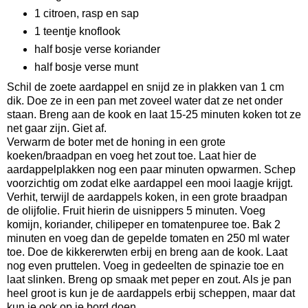
1 citroen, rasp en sap
1 teentje knoflook
half bosje verse koriander
half bosje verse munt
Schil de zoete aardappel en snijd ze in plakken van 1 cm
dik. Doe ze in een pan met zoveel water dat ze net onder
staan. Breng aan de kook en laat 15-25 minuten koken tot ze
net gaar zijn. Giet af.
Verwarm de boter met de honing in een grote
koeken/braadpan en voeg het zout toe. Laat hier de
aardappelplakken nog een paar minuten opwarmen. Schep
voorzichtig om zodat elke aardappel een mooi laagje krijgt.
Verhit, terwijl de aardappels koken, in een grote braadpan
de olijfolie. Fruit hierin de uisnippers 5 minuten. Voeg
komijn, koriander, chilipeper en tomatenpuree toe. Bak 2
minuten en voeg dan de gepelde tomaten en 250 ml water
toe. Doe de kikkererwten erbij en breng aan de kook. Laat
nog even pruttelen. Voeg in gedeelten de spinazie toe en
laat slinken. Breng op smaak met peper en zout. Als je pan
heel groot is kun je de aardappels erbij scheppen, maar dat
kun je ook op je bord doen.