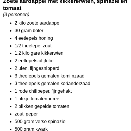
Zoete aardappel met kikkererwten, spinazie en
tomaat
(8 personen)
2 kilo zoete aardappel
30 gram boter
4 eetlepels honing
1/2 theelepel zout
1,2 kilo gare kikkerwten
2 eetlepels olijfolie
2 uien, fijngesnipperd
3 theelepels gemalen komijnzaad
3 theelepels gemalen korianderzaad
1 rode chilipeper, fijngehakt
1 blikje tomatenpuree
2 blikken gepelde tomaten
zout, peper
500 gram verse spinazie
500 gram kwark