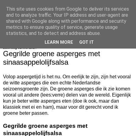
This site uses cookies from Google to deliver its services
bijna net zo lekker als thuis
and to analyze traffic. Your IP address and user-agent are
shared with Google along with performance and security
metrics to ensure quality of service, generate usage
statistics, and to detect and address abuse.
▼
LEARN MORE
GOT IT
zaterdag 31 mei 2014
Gegrilde groene asperges met
sinaasappelolijfsalsa
Volop aspergetijd is het nu. Om eerlijk te zijn, zijn het vooral
de witte asperges die een echte Nederlandse
seizoensgroente zijn. De groene asperges die ik zie komen
vooral uit andere (lees:verre) delen van de wereld. Eigenlijk
kun je beter witte asperges eten (doe ik ook, maar dan
klassiek met ei en ham), maar voor dit gerecht vond ik
groene beter passen.
Gegrilde groene asperges met
sinaasappelolijfsalsa