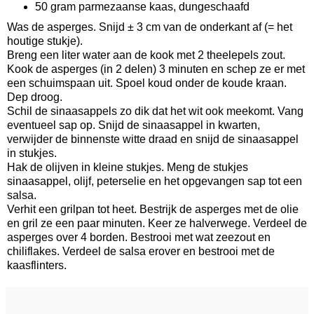
50 gram parmezaanse kaas, dungeschaafd
Was de asperges. Snijd ± 3 cm van de onderkant af (= het
houtige stukje).
Breng een liter water aan de kook met 2 theelepels zout.
Kook de asperges (in 2 delen) 3 minuten en schep ze er met
een schuimspaan uit. Spoel koud onder de koude kraan.
Dep droog.
Schil de sinaasappels zo dik dat het wit ook meekomt. Vang
eventueel sap op. Snijd de sinaasappel in kwarten,
verwijder de binnenste witte draad en snijd de sinaasappel
in stukjes.
Hak de olijven in kleine stukjes. Meng de stukjes
sinaasappel, olijf, peterselie en het opgevangen sap tot een
salsa.
Verhit een grilpan tot heet. Bestrijk de asperges met de olie
en gril ze een paar minuten. Keer ze halverwege. Verdeel de
asperges over 4 borden. Bestrooi met wat zeezout en
chiliflakes. Verdeel de salsa erover en bestrooi met de
kaasflinters.