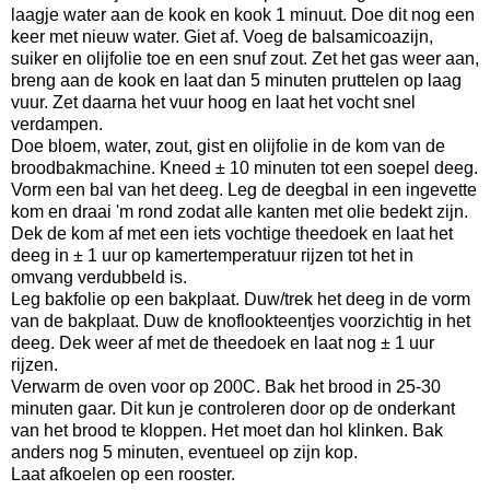
laagje water aan de kook en kook 1 minuut. Doe dit nog een
keer met nieuw water. Giet af. Voeg de balsamicoazijn,
suiker en olijfolie toe en een snuf zout. Zet het gas weer aan,
breng aan de kook en laat dan 5 minuten pruttelen op laag
vuur. Zet daarna het vuur hoog en laat het vocht snel
verdampen.
Doe bloem, water, zout, gist en olijfolie in de kom van de
broodbakmachine. Kneed ± 10 minuten tot een soepel deeg.
Vorm een bal van het deeg. Leg de deegbal in een ingevette
kom en draai 'm rond zodat alle kanten met olie bedekt zijn.
Dek de kom af met een iets vochtige theedoek en laat het
deeg in ± 1 uur op kamertemperatuur rijzen tot het in
omvang verdubbeld is.
Leg bakfolie op een bakplaat. Duw/trek het deeg in de vorm
van de bakplaat. Duw de knoflookteentjes voorzichtig in het
deeg. Dek weer af met de theedoek en laat nog ± 1 uur
rijzen.
Verwarm de oven voor op 200C. Bak het brood in 25-30
minuten gaar. Dit kun je controleren door op de onderkant
van het brood te kloppen. Het moet dan hol klinken. Bak
anders nog 5 minuten, eventueel op zijn kop.
Laat afkoelen op een rooster.