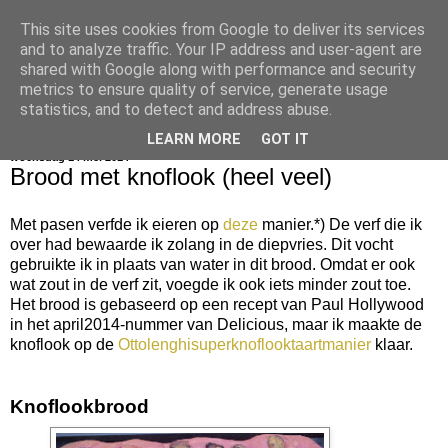
This site uses cookies from Google to deliver its services
bijna net zo lekker als thuis
and to analyze traffic. Your IP address and user-agent are
shared with Google along with performance and security
metrics to ensure quality of service, generate usage
statistics, and to detect and address abuse.
▼
LEARN MORE
GOT IT
woensdag 14 mei 2014
Brood met knoflook (heel veel)
Met pasen verfde ik eieren op
deze
manier.*) De verf die ik
over had bewaarde ik zolang in de diepvries. Dit vocht
gebruikte ik in plaats van water in dit brood. Omdat er ook
wat zout in de verf zit, voegde ik ook iets minder zout toe.
Het brood is gebaseerd op een recept van Paul Hollywood
in het april2014-nummer van Delicious, maar ik maakte de
knoflook op de
Ottolenghisuperknoflooktaartmanier
klaar.
Knoflookbrood