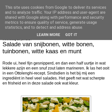
This site uses cookies from Google to deliver its services
bijna net zo lekker als thuis
and to analyze traffic. Your IP address and user-agent are
shared with Google along with performance and security
metrics to ensure quality of service, generate usage
statistics, and to detect and address abuse.
▼
LEARN MORE
GOT IT
woensdag 16 juli 2014
Salade van snijbonen, witte bonen,
tuinbonen, witte kaas en munt
Rode ui, heel fijn gesnipperd, en dan een half uurtje in wat
lekkere azijn en een snuf zout laten marineren. Ik las het ooit
in een Ottolenghi-recept. Sindsdien is het bij mij een
ingrediënt in heel veel salades. Het geeft net wat scherpte
en frisheid en in deze salade ook wat kleur.