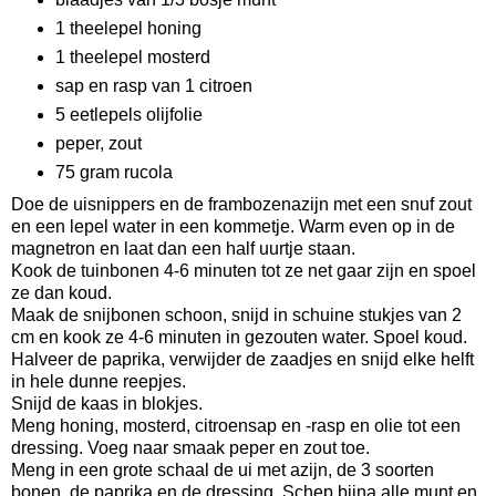
1 theelepel honing
1 theelepel mosterd
sap en rasp van 1 citroen
5 eetlepels olijfolie
peper, zout
75 gram rucola
Doe de uisnippers en de frambozenazijn met een snuf zout
en een lepel water in een kommetje. Warm even op in de
magnetron en laat dan een half uurtje staan.
Kook de tuinbonen 4-6 minuten tot ze net gaar zijn en spoel
ze dan koud.
Maak de snijbonen schoon, snijd in schuine stukjes van 2
cm en kook ze 4-6 minuten in gezouten water. Spoel koud.
Halveer de paprika, verwijder de zaadjes en snijd elke helft
in hele dunne reepjes.
Snijd de kaas in blokjes.
Meng honing, mosterd, citroensap en -rasp en olie tot een
dressing. Voeg naar smaak peper en zout toe.
Meng in een grote schaal de ui met azijn, de 3 soorten
bonen, de paprika en de dressing. Schep bijna alle munt en