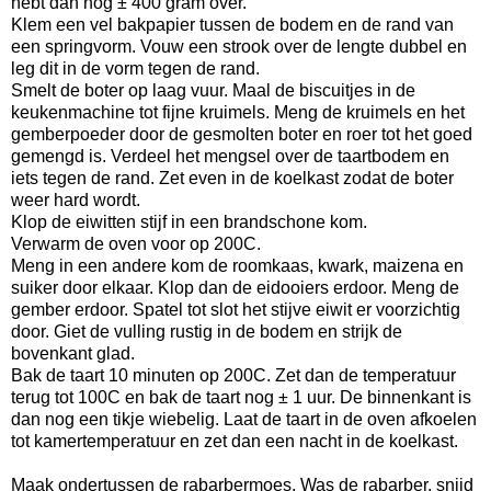
hebt dan nog ± 400 gram over.
Klem een vel bakpapier tussen de bodem en de rand van
een springvorm. Vouw een strook over de lengte dubbel en
leg dit in de vorm tegen de rand.
Smelt de boter op laag vuur. Maal de biscuitjes in de
keukenmachine tot fijne kruimels. Meng de kruimels en het
gemberpoeder door de gesmolten boter en roer tot het goed
gemengd is. Verdeel het mengsel over de taartbodem en
iets tegen de rand. Zet even in de koelkast zodat de boter
weer hard wordt.
Klop de eiwitten stijf in een brandschone kom.
Verwarm de oven voor op 200C.
Meng in een andere kom de roomkaas, kwark, maizena en
suiker door elkaar. Klop dan de eidooiers erdoor. Meng de
gember erdoor. Spatel tot slot het stijve eiwit er voorzichtig
door. Giet de vulling rustig in de bodem en strijk de
bovenkant glad.
Bak de taart 10 minuten op 200C. Zet dan de temperatuur
terug tot 100C en bak de taart nog ± 1 uur. De binnenkant is
dan nog een tikje wiebelig. Laat de taart in de oven afkoelen
tot kamertemperatuur en zet dan een nacht in de koelkast.
Maak ondertussen de rabarbermoes. Was de rabarber, snijd