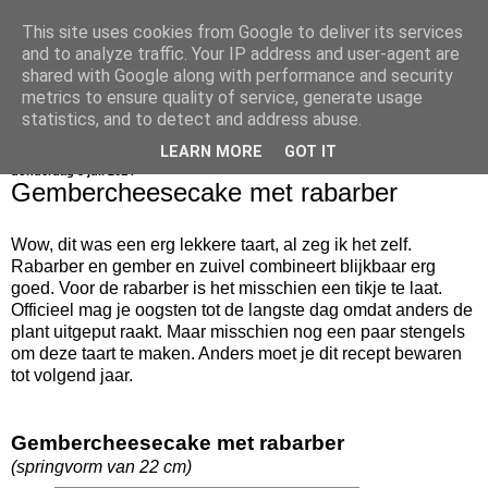
This site uses cookies from Google to deliver its services
bijna net zo lekker als thuis
and to analyze traffic. Your IP address and user-agent are
shared with Google along with performance and security
metrics to ensure quality of service, generate usage
statistics, and to detect and address abuse.
▼
LEARN MORE
GOT IT
donderdag 3 juli 2014
Gembercheesecake met rabarber
Wow, dit was een erg lekkere taart, al zeg ik het zelf.
Rabarber en gember en zuivel combineert blijkbaar erg
goed. Voor de rabarber is het misschien een tikje te laat.
Officieel mag je oogsten tot de langste dag omdat anders de
plant uitgeput raakt. Maar misschien nog een paar stengels
om deze taart te maken. Anders moet je dit recept bewaren
tot volgend jaar.
Gembercheesecake met rabarber
(springvorm van 22 cm)