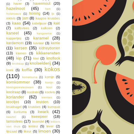
havermout
(20)
haver
(3)
(1)
hazelnoot
(45)
hert
(1)
honing
(14)
hoisinsaus
(1)
ijs
(1)
jam
(8)
inktvis
(3)
kaapse kruisbes
kaas
(54)
kaki
(3)
kabeljauw
(3)
(7)
kalfsvlees
(2)
kalkoen
(2)
kaneel
(45)
kangoeroe
(1)
karamel
(28)
kappertjes
(2)
kardemom
(19)
kerrie
kaviaar
(3)
kersen
(35)
(11)
kidneybonen
kikkererwten
(13)
kiemen
(3)
(48)
kip
(71)
knoflook
kiwi
(2)
knolselderij
(34)
(9)
knolraap
(1)
kokos
koffie
(30)
koek
(5)
(110)
komijn
(5)
komatsuna
(1)
komkommer
(38)
konijn
(1)
koningsoesterzwam
(1)
kool
(1)
koolraap
(8)
koolrabi
(5)
koolvis
(6)
koriander
(62)
krenten
(1)
krootjes
(10)
kruiden
(10)
kruidnagel
(4)
kruisbes
(4)
kumquat
kwark
(42)
(6)
kurkuma
(3)
kweepeer
(18)
kwartel
(1)
lamsvlees
(17)
lavendel
(4)
lekkers
lenteui
(5)
lever
(2)
van thuis
(1)
limoen
(30)
lijnzaad
(6)
likeur
(5)