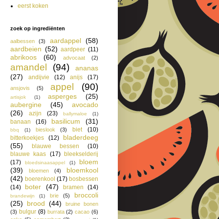
eerst koken
zoek op ingrediënten
aardappel
(58)
aalbessen
(3)
aardbeien
(52)
aardpeer
(11)
abrikoos
(60)
advocaat
(2)
amandel
(94)
ananas
(27)
andijvie
(12)
anijs
(17)
appel
(90)
ansjovis
(5)
asperges
(25)
artisjok
(1)
aubergine
(45)
avocado
(26)
azijn
(23)
ballymaloe
(1)
basilicum
(31)
banaan
(16)
biet
(10)
bieslook
(3)
bbq
(1)
bladerdeeg
bitterkoekjes
(12)
(55)
blauwe bessen
(10)
blauwe kaas
(17)
bleekselderij
bloem
(17)
bloedsinaasappel
(1)
(39)
bloemkool
bloemen
(4)
(42)
boerenkool
(17)
bosbessen
boter
(47)
(14)
bramen
(14)
broccoli
brie
(5)
brandewijn
(1)
(25)
brood
(44)
bruine bonen
bulgur
(8)
(3)
burrata
(2)
cacao
(6)