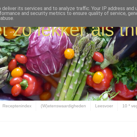
deliver its services and to analyze traffic. Your IP address and
formance and security metrics to ensure quality of service, ge
 abuse.
t zo lekker als th
Receptenindex
(W)etenswaardigheden
Leesvoer
10 * ve