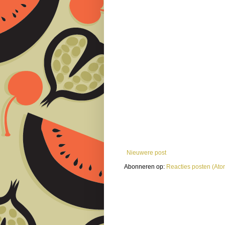
Nieuwere post
Abonneren op:
Reacties posten (Ato