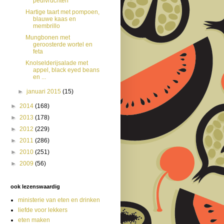
peulvruchten
Hartige taart met pompoen,
blauwe kaas en
membrillo
Mungbonen met
geroosterde wortel en
feta
Knolselderijsalade met
appel, black eyed beans
en ...
►
januari 2015
(15)
►
2014
(168)
►
2013
(178)
►
2012
(229)
►
2011
(286)
►
2010
(251)
►
2009
(56)
ook lezenswaardig
ministerie van eten en drinken
liefde voor lekkers
eten maken