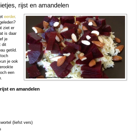
etjes, rijst en amandelen
het
eerder
.
 geleden?
t ziet er
wat is daar
ef je
 dit
au getild.
 toch
 kun je ook
erookte
toch een
e.
 rijst en amandelen
ortel (liefst vers)
s