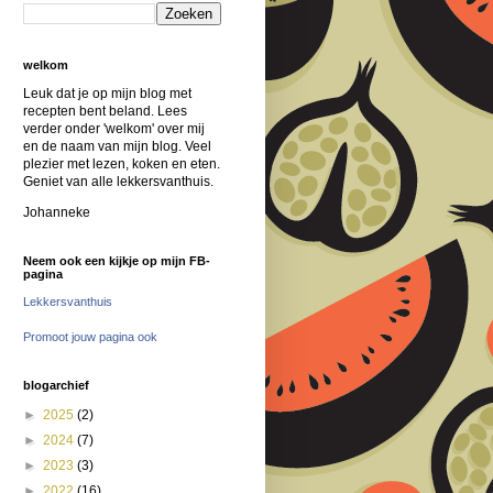
welkom
Leuk dat je op mijn blog met
recepten bent beland. Lees
verder onder 'welkom' over mij
en de naam van mijn blog. Veel
plezier met lezen, koken en eten.
Geniet van alle lekkersvanthuis.
Johanneke
Neem ook een kijkje op mijn FB-
pagina
Lekkersvanthuis
Promoot jouw pagina ook
blogarchief
►
2025
(2)
►
2024
(7)
►
2023
(3)
►
2022
(16)