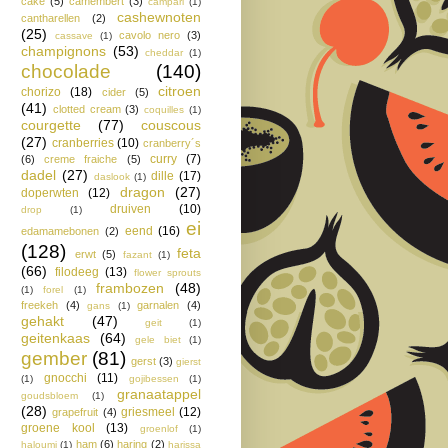
cake
(5)
camembert
(3)
campari
(1)
cashewnoten
cantharellen
(2)
(25)
cavolo nero
(3)
cassave
(1)
champignons
(53)
cheddar
(1)
chocolade
(140)
citroen
chorizo
(18)
cider
(5)
(41)
clotted cream
(3)
coquilles
(1)
courgette
(77)
couscous
(27)
cranberries
(10)
cranberry´s
curry
(7)
(6)
creme fraiche
(5)
dadel
(27)
dille
(17)
daslook
(1)
dragon
(27)
doperwten
(12)
druiven
(10)
drop
(1)
ei
eend
(16)
edamamebonen
(2)
(128)
feta
erwt
(5)
fazant
(1)
(66)
filodeeg
(13)
flower sprouts
frambozen
(48)
(1)
forel
(1)
freekeh
(4)
garnalen
(4)
gans
(1)
gehakt
(47)
geit
(1)
geitenkaas
(64)
gele biet
(1)
gember
(81)
gerst
(3)
gierst
gnocchi
(11)
(1)
gojibessen
(1)
granaatappel
goudsbloem
(1)
(28)
griesmeel
(12)
grapefruit
(4)
groene kool
(13)
groenlof
(1)
ham
(6)
haring
(2)
haloumi
(1)
harissa