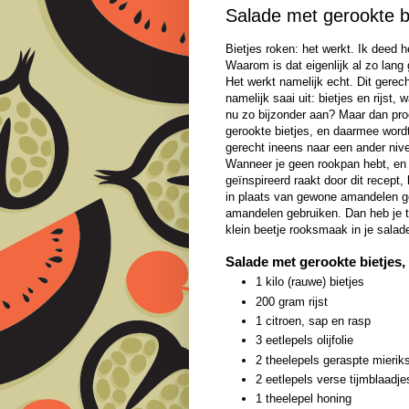
Salade met gerookte bi
Bietjes roken: het werkt. Ik deed 
Waarom is dat eigenlijk al zo lang
Het werkt namelijk echt. Dit gerech
namelijk saai uit: bietjes en rijst, 
nu zo bijzonder aan? Maar dan pro
gerookte bietjes, en daarmee wordt
gerecht ineens naar een ander nive
Wanneer je geen rookpan hebt, en
geïnspireerd raakt door dit recept,
in plaats van gewone amandelen g
amandelen gebruiken. Dan heb je 
klein beetje rooksmaak in je salad
Salade met gerookte bietjes,
1 kilo (rauwe) bietjes
200 gram rijst
1 citroen, sap en rasp
3 eetlepels olijfolie
2 theelepels geraspte mieriksw
2 eetlepels verse tijmblaadje
1 theelepel honing