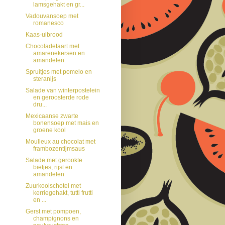
lamsgehakt en gr...
Vadouvansoep met
romanesco
Kaas-uibrood
Chocoladetaart met
amarenekersen en
amandelen
Spruitjes met pomelo en
steranijs
Salade van winterpostelein
en geroosterde rode
dru...
Mexicaanse zwarte
bonensoep met mais en
groene kool
Moulleux au chocolat met
frambozentijmsaus
Salade met gerookte
bietjes, rijst en
amandelen
Zuurkoolschotel met
kerriegehakt, tutti frutti
en ...
Gerst met pompoen,
champignons en