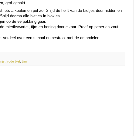
n, grof gehakt
at iets afkoelen en pel ze. Snijd de helft van de bietjes doormidden en
nijd daarna alle bietjes in blokjes.
ngen op de verpakking gaar.
de mierikswortel, tijm en honing door elkaar. Proef op peper en zout.
ar. Verdeel over een schaal en bestrooi met de amandelen.
,
rijst
,
rode biet
,
tijm