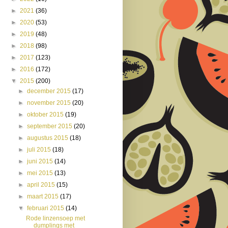
►
2021
(36)
►
2020
(53)
►
2019
(48)
►
2018
(98)
►
2017
(123)
►
2016
(172)
▼
2015
(200)
►
december 2015
(17)
►
november 2015
(20)
►
oktober 2015
(19)
►
september 2015
(20)
►
augustus 2015
(18)
►
juli 2015
(18)
►
juni 2015
(14)
►
mei 2015
(13)
►
april 2015
(15)
►
maart 2015
(17)
▼
februari 2015
(14)
Rode linzensoep met
dumplings met