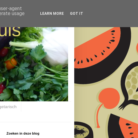
 user-agent
nerate usage
LEARN MORE
GOT IT
uis
getarisch
Zoeken in deze blog