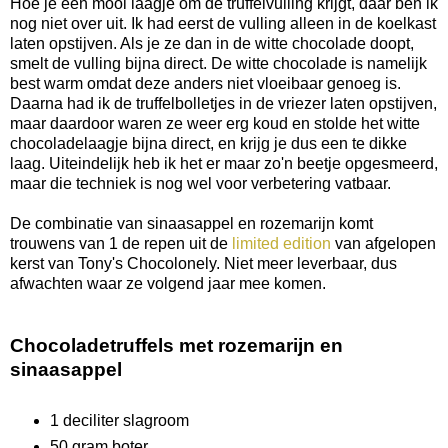
Hoe je een mooi laagje om de truffelvulling krijgt, daar ben ik
nog niet over uit. Ik had eerst de vulling alleen in de koelkast
laten opstijven. Als je ze dan in de witte chocolade doopt,
smelt de vulling bijna direct. De witte chocolade is namelijk
best warm omdat deze anders niet vloeibaar genoeg is.
Daarna had ik de truffelbolletjes in de vriezer laten opstijven,
maar daardoor waren ze weer erg koud en stolde het witte
chocoladelaagje bijna direct, en krijg je dus een te dikke
laag. Uiteindelijk heb ik het er maar zo'n beetje opgesmeerd,
maar die techniek is nog wel voor verbetering vatbaar.
De combinatie van sinaasappel en rozemarijn komt
trouwens van 1 de repen uit de
limited edition
van afgelopen
kerst van Tony's Chocolonely. Niet meer leverbaar, dus
afwachten waar ze volgend jaar mee komen.
Chocoladetruffels met rozemarijn en
sinaasappel
1 deciliter slagroom
50 gram boter