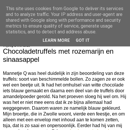
This site uses cookies from Google to deliver its services
bijna net zo lekker als thuis
and to analyze traffic. Your IP address and user-agent are
shared with Google along with performance and security
metrics to ensure quality of service, generate usage
statistics, and to detect and address abuse.
▼
LEARN MORE
GOT IT
vrijdag 1 mei 2015
Chocoladetruffels met rozemarijn en
sinaasappel
Mannetje Q was heel duidelijk in zijn beoordeling van deze
truffels: soort van beschimmelde bollen. Zo zagen ze er ook
wel een beetje uit. Ik had het omhulsel van witte chocolade
iets blauw gemaakt en daarna een deel van de truffels door
amandelpoeder gerold. Na het proeven sloeg hij wel om. Hij
was het er niet mee eens dat ik ze bijna allemaal had
weggegeven. Daarom waren ze namelijk blauw gekleurd.
Mijn broertje, die in Zwolle woont, vierde een feestje, en om
alleen met een envelop met inhoud aan te komen zetten,
tsja, dat is zo saai en onpersoonlijk. Eerder had hij van mij