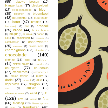
(55)
blauwe bessen
(10)
blauwe kaas
(17)
bleekselderij
bloem
(17)
bloedsinaasappel
(1)
(39)
bloemkool
bloemen
(4)
(42)
boerenkool
(17)
bosbessen
boter
(47)
(14)
bramen
(14)
broccoli
brie
(5)
brandewijn
(1)
(25)
brood
(44)
bruine bonen
bulgur
(8)
(3)
burrata
(2)
cacao
(6)
cake
(5)
camembert
(3)
campari
(1)
cashewnoten
cantharellen
(2)
(25)
cavolo nero
(3)
cassave
(1)
champignons
(53)
cheddar
(1)
chocolade
(140)
citroen
chorizo
(18)
cider
(5)
(41)
clotted cream
(3)
coquilles
(1)
courgette
(77)
couscous
(27)
cranberries
(10)
cranberry´s
curry
(7)
(6)
creme fraiche
(5)
dadel
(27)
dille
(17)
daslook
(1)
dragon
(27)
doperwten
(12)
druiven
(10)
drop
(1)
ei
eend
(16)
edamamebonen
(2)
(128)
feta
erwt
(5)
fazant
(1)
(66)
filodeeg
(13)
flower sprouts
frambozen
(48)
(1)
forel
(1)