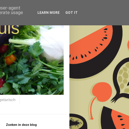
 user-agent
nerate usage
LEARN MORE
GOT IT
uis
getarisch
Zoeken in deze blog