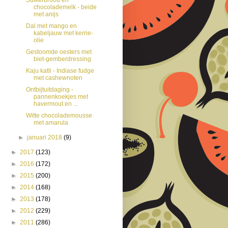
chocolademelk - beide
met anijs
Dal met mango en
kabeljauw met kerrie-
olie
Gestoomde oesters met
biet-gemberdressing
Kaju katli - Indiase fudge
met cashewnoten
Ontbijtuitdaging -
pannenkoekjes met
havermout en ...
Witte chocolademousse
met amarula
►
januari 2018
(9)
►
2017
(123)
►
2016
(172)
►
2015
(200)
►
2014
(168)
►
2013
(178)
►
2012
(229)
►
2011
(286)