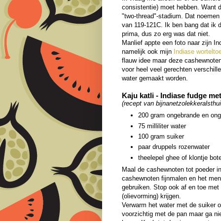
consistentie) moet hebben. Want d
"two-thread"-stadium. Dat noemen 
van 119-121C. Ik ben bang dat ik d
prima, dus zo erg was dat niet.
Manlief appte een foto naar zijn I
namelijk ook mijn
Indiase worteltoe
flauw idee maar deze cashewnotenfu
voor heel veel gerechten verschil
water gemaakt worden.
Kaju katli - Indiase fudge m
(recept van bijnanetzolekkeralsthui
200 gram ongebrande en on
75 milliliter water
100 gram suiker
paar druppels rozenwater
theelepel ghee of klontje bot
Maal de cashewnoten tot poeder in
cashewnoten fijnmalen en het meng
gebruiken. Stop ook af en toe met
(olievorming) krijgen.
Verwarm het water met de suiker op
voorzichtig met de pan maar ga nie