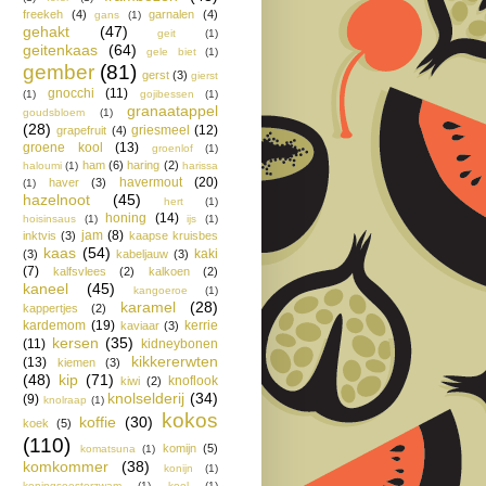
freekeh
(4)
garnalen
(4)
gans
(1)
gehakt
(47)
geit
(1)
geitenkaas
(64)
gele biet
(1)
gember
(81)
gerst
(3)
gierst
gnocchi
(11)
(1)
gojibessen
(1)
granaatappel
goudsbloem
(1)
(28)
griesmeel
(12)
grapefruit
(4)
groene kool
(13)
groenlof
(1)
ham
(6)
haring
(2)
haloumi
(1)
harissa
havermout
(20)
haver
(3)
(1)
hazelnoot
(45)
hert
(1)
honing
(14)
hoisinsaus
(1)
ijs
(1)
jam
(8)
inktvis
(3)
kaapse kruisbes
kaas
(54)
kaki
(3)
kabeljauw
(3)
(7)
kalfsvlees
(2)
kalkoen
(2)
kaneel
(45)
kangoeroe
(1)
karamel
(28)
kappertjes
(2)
kardemom
(19)
kerrie
kaviaar
(3)
kersen
(35)
(11)
kidneybonen
kikkererwten
(13)
kiemen
(3)
(48)
kip
(71)
knoflook
kiwi
(2)
knolselderij
(34)
(9)
knolraap
(1)
kokos
koffie
(30)
koek
(5)
(110)
komijn
(5)
komatsuna
(1)
komkommer
(38)
konijn
(1)
koningsoesterzwam
(1)
kool
(1)