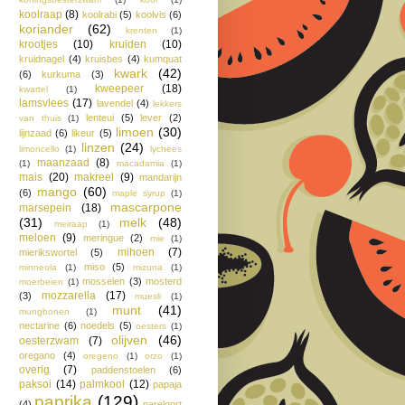
koolraap
(8)
koolrabi
(5)
koolvis
(6)
koriander
(62)
krenten
(1)
krootjes
(10)
kruiden
(10)
kruidnagel
(4)
kruisbes
(4)
kumquat
kwark
(42)
(6)
kurkuma
(3)
kweepeer
(18)
kwartel
(1)
lamsvlees
(17)
lavendel
(4)
lekkers
lenteui
(5)
lever
(2)
van thuis
(1)
limoen
(30)
lijnzaad
(6)
likeur
(5)
linzen
(24)
limoncello
(1)
lychees
maanzaad
(8)
(1)
macadamia
(1)
mais
(20)
makreel
(9)
mandarijn
mango
(60)
(6)
maple syrup
(1)
mascarpone
marsepein
(18)
(31)
melk
(48)
meiraap
(1)
meloen
(9)
meringue
(2)
mie
(1)
mihoen
(7)
mierikswortel
(5)
miso
(5)
minneola
(1)
mizuna
(1)
mosselen
(3)
mosterd
moerbeien
(1)
mozzarella
(17)
(3)
muesli
(1)
munt
(41)
mungbonen
(1)
nectarine
(6)
noedels
(5)
oesters
(1)
olijven
(46)
oesterzwam
(7)
oregano
(4)
oregeno
(1)
orzo
(1)
overig
(7)
paddenstoelen
(6)
paksoi
(14)
palmkool
(12)
papaja
paprika
(129)
(4)
parelgort