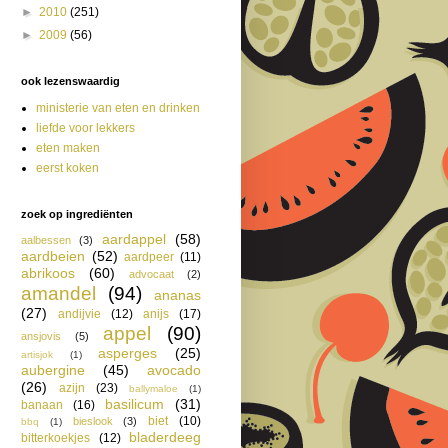
►
2010
(251)
►
2009
(56)
ook lezenswaardig
ministerie van eten en drinken
liefde voor lekkers
eten maken
eerst koken
zoek op ingrediënten
aardappel
(58)
aalbessen
(3)
aardbeien
(52)
aardpeer
(11)
abrikoos
(60)
advocaat
(2)
amandel
(94)
ananas
(27)
andijvie
(12)
anijs
(17)
appel
(90)
ansjovis
(5)
asperges
(25)
artisjok
(1)
aubergine
(45)
avocado
(26)
azijn
(23)
ballymaloe
(1)
basilicum
(31)
banaan
(16)
biet
(10)
bieslook
(3)
bbq
(1)
bladerdeeg
bitterkoekjes
(12)