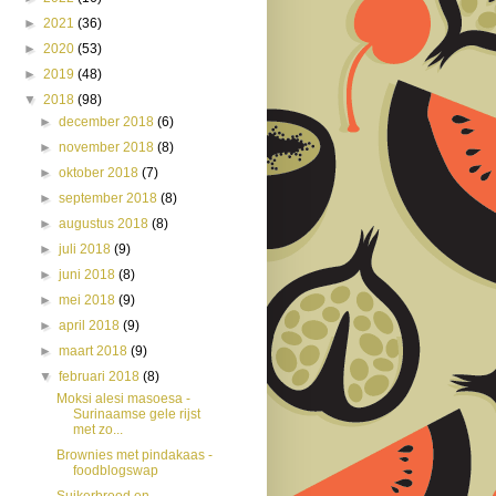
►
2021
(36)
►
2020
(53)
►
2019
(48)
▼
2018
(98)
►
december 2018
(6)
►
november 2018
(8)
►
oktober 2018
(7)
►
september 2018
(8)
►
augustus 2018
(8)
►
juli 2018
(9)
►
juni 2018
(8)
►
mei 2018
(9)
►
april 2018
(9)
►
maart 2018
(9)
▼
februari 2018
(8)
Moksi alesi masoesa -
Surinaamse gele rijst
met zo...
Brownies met pindakaas -
foodblogswap
Suikerbrood en