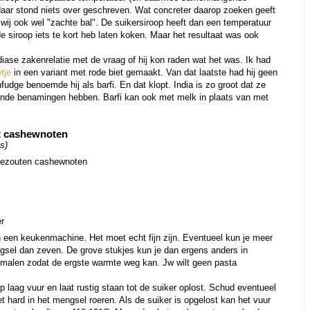
aar stond niets over geschreven. Wat concreter daarop zoeken geeft
wij ook wel "zachte bal". De suikersiroop heeft dan een temperatuur
e siroop iets te kort heb laten koken. Maar het resultaat was ook
ndiase zakenrelatie met de vraag of hij kon raden wat het was. Ik had
tje
in een variant met rode biet gemaakt. Van dat laatste had hij geen
dge benoemde hij als barfi. En dat klopt. India is zo groot dat ze
lende benamingen hebben. Barfi kan ook met melk in plaats van met
et cashewnoten
s)
gezouten cashewnoten
er
 een keukenmachine. Het moet echt fijn zijn. Eventueel kun je meer
sel dan zeven. De grove stukjes kun je dan ergens anders in
 malen zodat de ergste warmte weg kan. Jw wilt geen pasta
 laag vuur en laat rustig staan tot de suiker oplost. Schud eventueel
t hard in het mengsel roeren. Als de suiker is opgelost kan het vuur