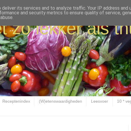
deliver its services and to analyze traffic. Your IP address and
formance and security metrics to ensure quality of service, ge
 abuse.
t zo lekker als th
Receptenindex
(W)etenswaardigheden
Leesvoer
10 * ve