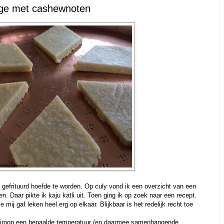
udge met cashewnoten
et gefrituurd hoefde te worden. Op culy vond ik een overzicht van een
en. Daar pikte ik kaju katli uit. Toen ging ik op zoek naar een recept.
 mij gaf leken heel erg op elkaar. Blijkbaar is het redelijk recht toe
ersiroop een bepaalde temperatuur (en daarmee samenhangende