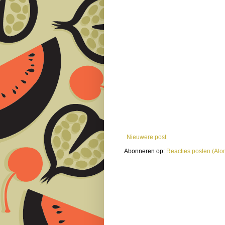
Nieuwere post
Abonneren op:
Reacties posten (Ato