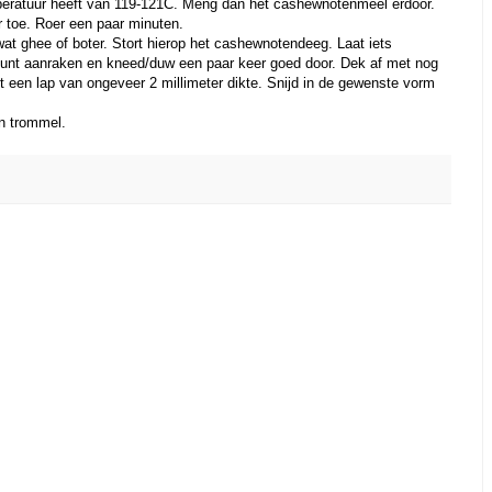
mperatuur heeft van 119-121C. Meng dan het cashewnotenmeel erdoor.
r toe. Roer een paar minuten.
at ghee of boter. Stort hierop het cashewnotendeeg. Laat iets
 kunt aanraken en kneed/duw een paar keer goed door. Dek af met nog
ot een lap van ongeveer 2 millimeter dikte. Snijd in de gewenste vorm
en trommel.