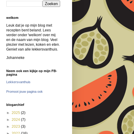
welkom
Leuk dat je op mijn blog met
recepten bent beland. Lees
verder onder 'welkom' over mij
en de naam van mijn blog. Veel
plezier met lezen, koken en eten.
Geniet van alle lekkersvanthuis.
Johanneke
Neem ook een kijkje op mijn FB-
pagina
Lekkersvanthuis
Promoot jouw pagina ook
blogarchief
►
2025
(2)
►
2024
(7)
►
2023
(3)
►
2022
(16)