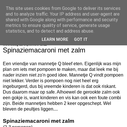
This site uses cookies from Google to deliver its services
bijna net zo lekker als thuis
and to analyze traffic. Your IP address and user-agent are
shared with Google along with performance and security
metrics to ensure quality of service, generate usage
statistics, and to detect and address abuse.
▼
LEARN MORE
GOT IT
woensdag 21 september 2011
Spinaziemacaroni met zalm
Een vriendje van mannetje Q bleef eten. Eigenlijk was mijn
plan om iets met pompoen te maken, maar dat leek me bij
nader inzien niet zo'n goed idee. Mannetje Q vindt pompoen
niet lekker. Verder is pompoen nog niet heel erg
ingeburgerd, dus bij vreemde kinderen is dat ook riskant.
Dus daarom maar op safe. Alhoewel de gerookte zalm ook
een gokje is, want kinderen en vis kan ook een foute combi
zijn. Beide mannetjes hebben 2 keer opgeschept. Wel
bleven de peultjes liggen....
Spinaziemacaroni met zalm