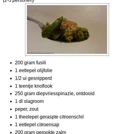
(2-3 personen)
200 gram fusili
1 eetlepel olijfolie
1/2 ui gesnipperd
1 teentje knoflook
250 gram diepvriesspinazie, ontdooid
1 dl slagroom
peper, zout
1 theelepel geraspte citroenschil
1 eetlepel citroensap
200 gram gerookte zalm