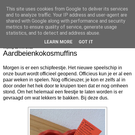
This site uses cookies from Google to deliver its services
bijna net zo lekker als thuis
and to analyze traffic. Your IP address and user-agent are
shared with Google along with performance and security
metrics to ensure quality of service, generate usage
statistics, and to detect and address abuse.
▼
LEARN MORE
GOT IT
vrijdag 11 mei 2012
Aardbeienkokosmuffins
Morgen is er een schipfeestje. Het nieuwe speelschip in
onze buurt wordt officieel geopend. Officieus kun je er al een
paar weken in spelen. Nog officieuzer, je kon er zelfs al in
door onder het hek door te kruipen toen dat er nog omheen
stond. Om het helemaal een feestje te laten worden is er
gevraagd om wat lekkers te bakken. Bij deze dus.