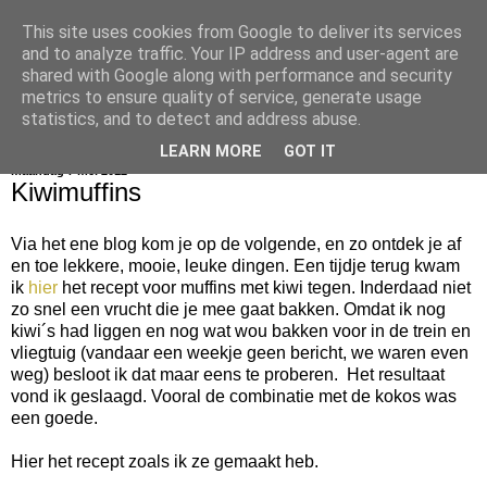
This site uses cookies from Google to deliver its services
bijna net zo lekker als thuis
and to analyze traffic. Your IP address and user-agent are
shared with Google along with performance and security
metrics to ensure quality of service, generate usage
statistics, and to detect and address abuse.
▼
LEARN MORE
GOT IT
maandag 7 mei 2012
Kiwimuffins
Via het ene blog kom je op de volgende, en zo ontdek je af
en toe lekkere, mooie, leuke dingen. Een tijdje terug kwam
ik
hier
het recept voor muffins met kiwi tegen. Inderdaad niet
zo snel een vrucht die je mee gaat bakken. Omdat ik nog
kiwi´s had liggen en nog wat wou bakken voor in de trein en
vliegtuig (vandaar een weekje geen bericht, we waren even
weg) besloot ik dat maar eens te proberen. Het resultaat
vond ik geslaagd. Vooral de combinatie met de kokos was
een goede.
Hier het recept zoals ik ze gemaakt heb.