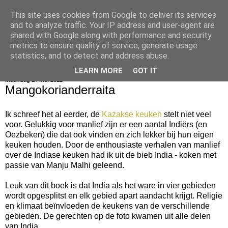
This site uses cookies from Google to deliver its services
bijna net zo lekker als thuis
and to analyze traffic. Your IP address and user-agent are
shared with Google along with performance and security
metrics to ensure quality of service, generate usage
statistics, and to detect and address abuse.
▼
LEARN MORE
GOT IT
maandag 14 mei 2012
Mangokorianderraita
Ik schreef het al eerder, de
Kazakse keuken
stelt niet veel
voor. Gelukkig voor manlief zijn er een aantal Indiërs (en
Oezbeken) die dat ook vinden en zich lekker bij hun eigen
keuken houden. Door de enthousiaste verhalen van manlief
over de Indiase keuken had ik uit de bieb India - koken met
passie van Manju Malhi geleend.
Leuk van dit boek is dat India als het ware in vier gebieden
wordt opgesplitst en elk gebied apart aandacht krijgt. Religie
en klimaat beïnvloeden de keukens van de verschillende
gebieden. De gerechten op de foto kwamen uit alle delen
van India.