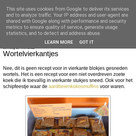
This site uses cookies from Google to deliver its services
bijna net zo lekker als thuis
and to analyze traffic. Your IP address and user-agent are
shared with Google along with performance and security
metrics to ensure quality of service, generate usage
statistics, and to detect and address abuse.
▼
LEARN MORE
GOT IT
zondag 20 mei 2012
Wortelvierkantjes
Nee, dit is geen recept voor in vierkante blokjes gesneden
wortels. Het is een recept voor een niet overdreven zoete
koek die ik toevallig in vierkante stukjes sneed. Ook voor het
schipfeestje waar de
aardbeienkokosmuffins
voor waren.