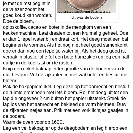
je met de rest begint in
de vriezer zodat het
goed koud kan worden.
dit was de bodem
Doe de bloem,
oploskoffie, cacao en boter in de mengkom van een
keukenmachine. Laat draaien tot een kruimelig geheel. Doe
er dan 1 lepel water bij en draai kort. Het deeg moet een bal
beginnen te vormen. Als het nog niet heel goed samenkomt,
doe er dan nog een lepeltje water bij. Als het deeg goed is,
verpak in plastic folie (of een boterhamzakje) en leg een half
uurtje in de koelkast om te rusten.
Knip een cirkel bakpapier ter grootte van de bodem van de
quichevorm. Vet de zijkanten in met wat boter en bestuif met
bloem.
Pak de bakpapiercirkel. Leg deze op het aanrecht en bestuif
de ruimte eromheen met iets bloem. Rol het deeg uit tot een
lap die ongeveer 2 cm buiten het papier uitsteekt. Steek de
lap los van het aanrecht en bekleed de vorm hiermee. Duw
de zijkanten netjes aan. Prik met een vork lichtjes gaatjes in
de bodem.
Warm de oven voor op 160C.
Leg een vel bakpapier op de deegbodem en leg hierop een