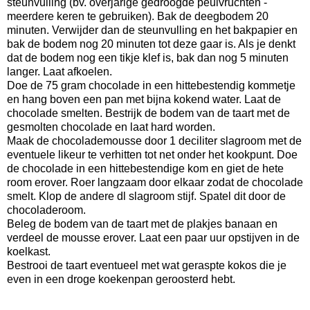
steunvulling (bv. overjarige gedroogde peulvruchten -
meerdere keren te gebruiken). Bak de deegbodem 20
minuten. Verwijder dan de steunvulling en het bakpapier en
bak de bodem nog 20 minuten tot deze gaar is. Als je denkt
dat de bodem nog een tikje klef is, bak dan nog 5 minuten
langer. Laat afkoelen.
Doe de 75 gram chocolade in een hittebestendig kommetje
en hang boven een pan met bijna kokend water. Laat de
chocolade smelten. Bestrijk de bodem van de taart met de
gesmolten chocolade en laat hard worden.
Maak de chocolademousse door 1 deciliter slagroom met de
eventuele likeur te verhitten tot net onder het kookpunt. Doe
de chocolade in een hittebestendige kom en giet de hete
room erover. Roer langzaam door elkaar zodat de chocolade
smelt. Klop de andere dl slagroom stijf. Spatel dit door de
chocoladeroom.
Beleg de bodem van de taart met de plakjes banaan en
verdeel de mousse erover. Laat een paar uur opstijven in de
koelkast.
Bestrooi de taart eventueel met wat geraspte kokos die je
even in een droge koekenpan geroosterd hebt.