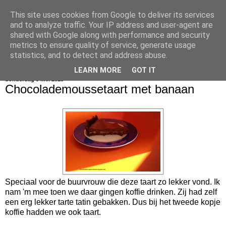
This site uses cookies from Google to deliver its services
bijna net zo lekker als thuis
and to analyze traffic. Your IP address and user-agent are
shared with Google along with performance and security
metrics to ensure quality of service, generate usage
statistics, and to detect and address abuse.
▼
LEARN MORE
GOT IT
donderdag 9 mei 2013
Chocolademoussetaart met banaan
Speciaal voor de buurvrouw die deze taart zo lekker vond. Ik
nam 'm mee toen we daar gingen koffie drinken. Zij had zelf
een erg lekker tarte tatin gebakken. Dus bij het tweede kopje
koffie hadden we ook taart.