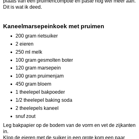
plaats van een pruimencompote en paste nog wel meer aan.
Dit is wat ik deed.
Kaneelmarsepeinkoek met pruimen
200 gram rietsuiker
2 eieren
250 ml melk
100 gram gesmolten boter
120 gram marsepein
100 gram pruimenjam
450 gram bloem
1 theelepel bakpoeder
1/2 theelepel baking soda
2 theelepels kaneel
snuf zout
Leg bakpapier op de bodem van de vorm en vet de zijkanten
in.
Klop de eieren met de suiker in een grote kom een paar