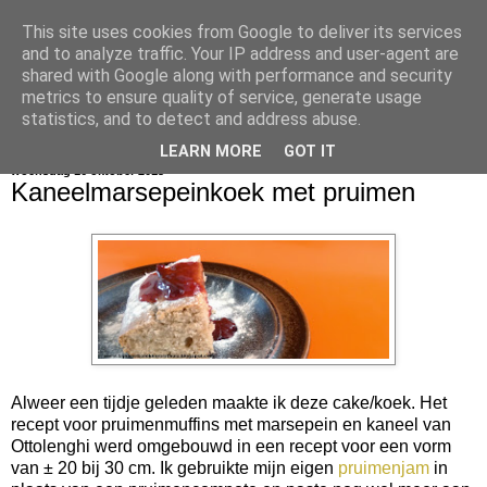
This site uses cookies from Google to deliver its services
bijna net zo lekker als thuis
and to analyze traffic. Your IP address and user-agent are
shared with Google along with performance and security
metrics to ensure quality of service, generate usage
statistics, and to detect and address abuse.
▼
LEARN MORE
GOT IT
woensdag 16 oktober 2013
Kaneelmarsepeinkoek met pruimen
Alweer een tijdje geleden maakte ik deze cake/koek. Het
recept voor pruimenmuffins met marsepein en kaneel van
Ottolenghi werd omgebouwd in een recept voor een vorm
van ± 20 bij 30 cm. Ik gebruikte mijn eigen
pruimenjam
in