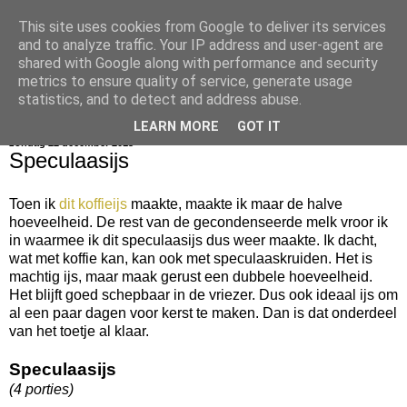
This site uses cookies from Google to deliver its services
bijna net zo lekker als thuis
and to analyze traffic. Your IP address and user-agent are
shared with Google along with performance and security
metrics to ensure quality of service, generate usage
statistics, and to detect and address abuse.
▼
LEARN MORE
GOT IT
zondag 22 december 2013
Speculaasijs
Toen ik
dit koffieijs
maakte, maakte ik maar de halve
hoeveelheid. De rest van de gecondenseerde melk vroor ik
in waarmee ik dit speculaasijs dus weer maakte. Ik dacht,
wat met koffie kan, kan ook met speculaaskruiden. Het is
machtig ijs, maar maak gerust een dubbele hoeveelheid.
Het blijft goed schepbaar in de vriezer. Dus ook ideaal ijs om
al een paar dagen voor kerst te maken. Dan is dat onderdeel
van het toetje al klaar.
Speculaasijs
(4 porties)