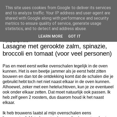
This site uses cookies from Google to deliver its services
bijna net zo lekker als thuis
and to analyze traffic. Your IP address and user-agent are
shared with Google along with performance and security
metrics to ensure quality of service, generate usage
statistics, and to detect and address abuse.
▼
LEARN MORE
GOT IT
vrijdag 11 april 2014
Lasagne met gerookte zalm, spinazie,
broccoli en tomaat (voor veel personen)
Pas en meet eerst welke ovenschalen tegelijk in de oven
kunnen. Het is een beetje jammer als je eerst hebt zitten
bouwen en dan tot de ontdekking komt dat de schalen die je
gebruikt hebt toch net niet naast elkaar in de oven kunnen.
Alhoewel, zeker met een heteluchtoven, kun je ze eventueel
ook onder elkaar zetten. Dat moet natuurlijk ook passen. Ik
heb zelf geen 2 roosters, dus daarom houd ik het naast
elkaar.
Ik heb trouwens laatst al mijn ovenschalen eens