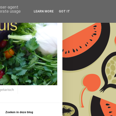
 user-agent
nerate usage
LEARN MORE
GOT IT
uis
getarisch
Zoeken in deze blog