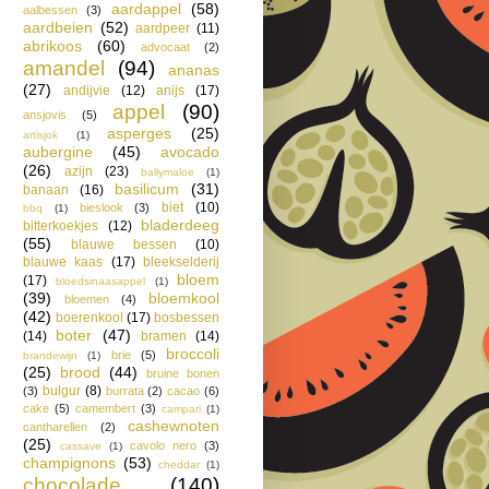
aardappel
(58)
aalbessen
(3)
aardbeien
(52)
aardpeer
(11)
abrikoos
(60)
advocaat
(2)
amandel
(94)
ananas
(27)
andijvie
(12)
anijs
(17)
appel
(90)
ansjovis
(5)
asperges
(25)
artisjok
(1)
aubergine
(45)
avocado
(26)
azijn
(23)
ballymaloe
(1)
basilicum
(31)
banaan
(16)
biet
(10)
bieslook
(3)
bbq
(1)
bladerdeeg
bitterkoekjes
(12)
(55)
blauwe bessen
(10)
blauwe kaas
(17)
bleekselderij
bloem
(17)
bloedsinaasappel
(1)
(39)
bloemkool
bloemen
(4)
(42)
boerenkool
(17)
bosbessen
boter
(47)
(14)
bramen
(14)
broccoli
brie
(5)
brandewijn
(1)
(25)
brood
(44)
bruine bonen
bulgur
(8)
(3)
burrata
(2)
cacao
(6)
cake
(5)
camembert
(3)
campari
(1)
cashewnoten
cantharellen
(2)
(25)
cavolo nero
(3)
cassave
(1)
champignons
(53)
cheddar
(1)
chocolade
(140)