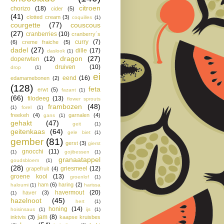
citroen
chorizo
(18)
cider
(5)
(41)
clotted cream
(3)
coquilles
(1)
courgette
(77)
couscous
(27)
cranberries
(10)
cranberry´s
curry
(7)
(6)
creme fraiche
(5)
dadel
(27)
dille
(17)
daslook
(1)
dragon
(27)
doperwten
(12)
druiven
(10)
drop
(1)
ei
eend
(16)
edamamebonen
(2)
(128)
feta
erwt
(5)
fazant
(1)
(66)
filodeeg
(13)
flower sprouts
frambozen
(48)
(1)
forel
(1)
freekeh
(4)
garnalen
(4)
gans
(1)
gehakt
(47)
geit
(1)
geitenkaas
(64)
gele biet
(1)
gember
(81)
gerst
(3)
gierst
gnocchi
(11)
(1)
gojibessen
(1)
granaatappel
goudsbloem
(1)
(28)
griesmeel
(12)
grapefruit
(4)
groene kool
(13)
groenlof
(1)
ham
(6)
haring
(2)
haloumi
(1)
harissa
havermout
(20)
haver
(3)
(1)
hazelnoot
(45)
hert
(1)
honing
(14)
hoisinsaus
(1)
ijs
(1)
jam
(8)
inktvis
(3)
kaapse kruisbes