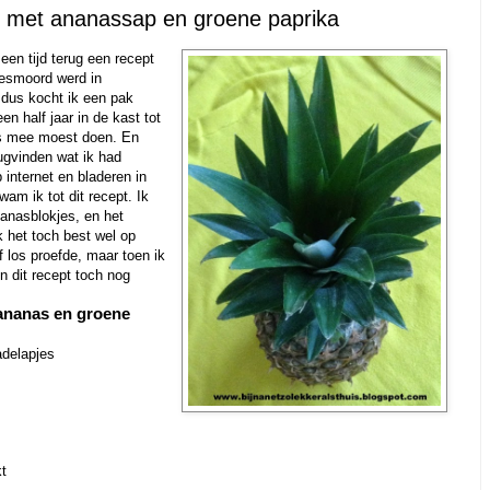
f met ananassap en groene paprika
een tijd terug een recept
gesmoord werd in
 dus kocht ik een pak
n half jaar in de kast tot
ts mee moest doen. En
rugvinden wat ik had
internet en bladeren in
am ik tot dit recept. Ik
anasblokjes, en het
k het toch best wel op
of los proefde, maar toen ik
in dit recept toch nog
ananas en groene
adelapjes
kt