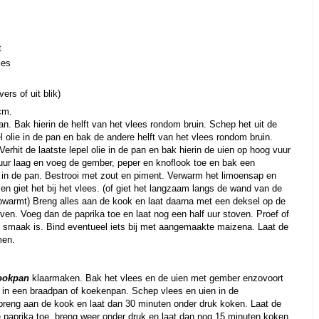
t
jes
ers of uit blik)
cm.
pan. Bak hierin de helft van het vlees rondom bruin. Schep het uit de
 olie in de pan en bak de andere helft van het vlees rondom bruin.
erhit de laatste lepel olie in de pan en bak hierin de uien op hoog vuur
t vuur laag en voeg de gember, peper en knoflook toe en bak een
 in de pan. Bestrooi met zout en piment. Verwarm het limoensap en
en giet het bij het vlees. (of giet het langzaam langs de wand van de
opwarmt) Breng alles aan de kook en laat daarna met een deksel op de
oven. Voeg dan de paprika toe en laat nog een half uur stoven. Proef of
op smaak is. Bind eventueel iets bij met aangemaakte maizena. Laat de
men.
ookpan
klaarmaken. Bak het vlees en de uien met gember enzovoort
 in een braadpan of koekenpan. Schep vlees en uien in de
breng aan de kook en laat dan 30 minuten onder druk koken. Laat de
paprika toe, breng weer onder druk en laat dan nog 15 minuten koken.