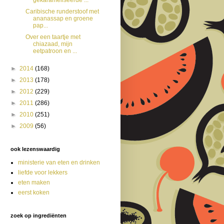
Caribische runderstoof met
ananassap en groene
pap...
Over een taartje met
chiazaad, mijn
eetpatroon en ...
►
2014
(168)
►
2013
(178)
►
2012
(229)
►
2011
(286)
►
2010
(251)
►
2009
(56)
ook lezenswaardig
ministerie van eten en drinken
liefde voor lekkers
eten maken
eerst koken
zoek op ingrediënten