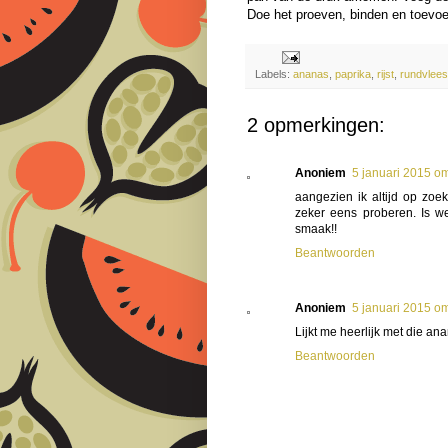
Doe het proeven, binden en toevo
Labels:
ananas
,
paprika
,
rijst
,
rundvlees
2 opmerkingen:
Anoniem
5 januari 2015 o
aangezien ik altijd op zoe
zeker eens proberen. Is we
smaak!!
Beantwoorden
Anoniem
5 januari 2015 o
Lijkt me heerlijk met die an
Beantwoorden