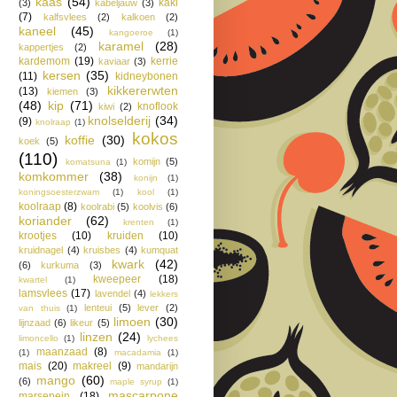
kaas
(54)
kaki
(3)
kabeljauw
(3)
(7)
kalfsvlees
(2)
kalkoen
(2)
kaneel
(45)
kangoeroe
(1)
karamel
(28)
kappertjes
(2)
kardemom
(19)
kerrie
kaviaar
(3)
kersen
(35)
(11)
kidneybonen
kikkererwten
(13)
kiemen
(3)
(48)
kip
(71)
knoflook
kiwi
(2)
knolselderij
(34)
(9)
knolraap
(1)
kokos
koffie
(30)
koek
(5)
(110)
komijn
(5)
komatsuna
(1)
komkommer
(38)
konijn
(1)
koningsoesterzwam
(1)
kool
(1)
koolraap
(8)
koolrabi
(5)
koolvis
(6)
koriander
(62)
krenten
(1)
krootjes
(10)
kruiden
(10)
kruidnagel
(4)
kruisbes
(4)
kumquat
kwark
(42)
(6)
kurkuma
(3)
kweepeer
(18)
kwartel
(1)
lamsvlees
(17)
lavendel
(4)
lekkers
lenteui
(5)
lever
(2)
van thuis
(1)
limoen
(30)
lijnzaad
(6)
likeur
(5)
linzen
(24)
limoncello
(1)
lychees
maanzaad
(8)
(1)
macadamia
(1)
mais
(20)
makreel
(9)
mandarijn
mango
(60)
(6)
maple syrup
(1)
mascarpone
marsepein
(18)