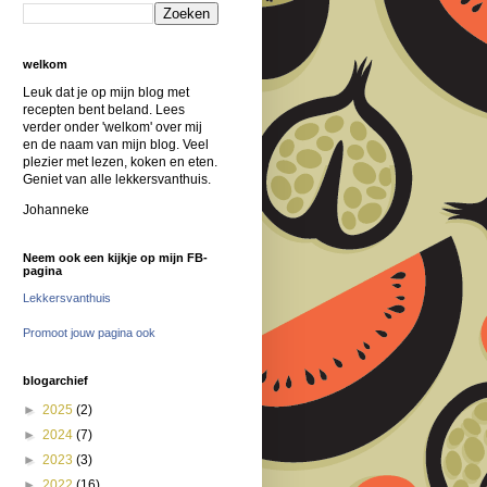
welkom
Leuk dat je op mijn blog met
recepten bent beland. Lees
verder onder 'welkom' over mij
en de naam van mijn blog. Veel
plezier met lezen, koken en eten.
Geniet van alle lekkersvanthuis.
Johanneke
Neem ook een kijkje op mijn FB-
pagina
Lekkersvanthuis
Promoot jouw pagina ook
blogarchief
►
2025
(2)
►
2024
(7)
►
2023
(3)
►
2022
(16)