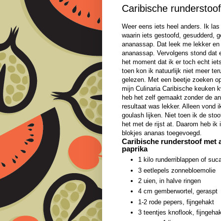
Caribische runderstoo
Weer eens iets heel anders. Ik las 
waarin iets gestoofd, gesudderd, 
ananassap. Dat leek me lekker en
ananassap. Vervolgens stond dat ee
het moment dat ik er toch echt ie
toen kon ik natuurlijk niet meer te
gelezen. Met een beetje zoeken op 
mijn Culinaria Caribische keuken kw
heb het zelf gemaakt zonder de an
resultaat was lekker. Alleen vond i
goulash lijken. Niet toen ik de sto
het met de rijst at. Daarom heb ik 
blokjes ananas toegevoegd.
Caribische runderstoof met 
paprika
1 kilo runderriblappen of suc
3 eetlepels zonnebloemolie
2 uien, in halve ringen
4 cm gemberwortel, geraspt
1-2 rode pepers, fijngehakt
3 teentjes knoflook, fijngeha