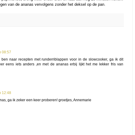
egen van de ananas vervolgens zonder het deksel op de pan.
m 08:57
k ben naar recepten met runderriblappen voor in de slowcooker, ga ik dit
er eens iets anders ,en met de ananas erbij lijkt het me lekker fris van
m 12:48
anas, ga ik zeker een keer proberen! groetjes, Annemarie