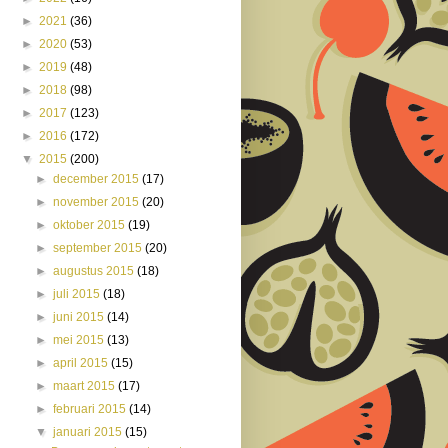
►
2021
(36)
►
2020
(53)
►
2019
(48)
►
2018
(98)
►
2017
(123)
►
2016
(172)
▼
2015
(200)
►
december 2015
(17)
►
november 2015
(20)
►
oktober 2015
(19)
►
september 2015
(20)
►
augustus 2015
(18)
►
juli 2015
(18)
►
juni 2015
(14)
►
mei 2015
(13)
►
april 2015
(15)
►
maart 2015
(17)
►
februari 2015
(14)
▼
januari 2015
(15)