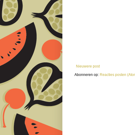
Nieuwere post
Abonneren op:
Reacties posten (Ato