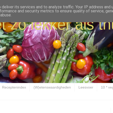
deliver its services and to analyze traffic. Your IP address and
formance and security metrics to ensure quality of service, ge
 abuse.
t zo lekker als th
Receptenindex
(W)etenswaardigheden
Leesvoer
10 * ve