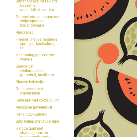
Bananencake met zwarte
bessen en
amandelkokoskruim...
Geroosterde pompoen met
chiliyoghurt en
koriandersaus
Pindasoep
Freekeh met geroosterde
spruitjes, knolselderij
en...
Met honing geroosterde
wortels
Salade van
winterpostelein,
grapefruit, basilicum ...
Blauwe kokosrijst
Romanesco met
olijvensalsa
Kakicake met kokosvulling
Perzische juwelenrijst
Hello Kitty-pudding
Babi ketjap met aubergine
Hartige taart met
champignons en
gekarameliseerde ...