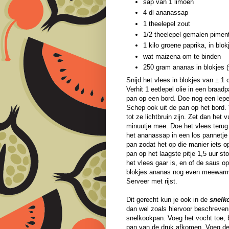
sap van 1 limoen
4 dl ananassap
1 theelepel zout
1/2 theelepel gemalen pimen
1 kilo groene paprika, in blok
wat maizena om te binden
250 gram ananas in blokjes (v
Snijd het vlees in blokjes van ± 1 
Verhit 1 eetlepel olie in een braad
pan op een bord. Doe nog een lepel
Schep ook uit de pan op het bord. V
tot ze lichtbruin zijn. Zet dan he
minuutje mee. Doe het vlees terug
het ananassap in een los pannetje 
pan zodat het op die manier iets 
pan op het laagste pitje 1,5 uur st
het vlees gaar is, en of de saus 
blokjes ananas nog even meewar
Serveer met rijst.
Dit gerecht kun je ook in de
snelk
dan wel zoals hiervoor beschreven
snelkookpan. Voeg het vocht toe, 
pan van de druk afkomen. Voeg de 