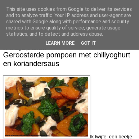
This site uses cookies from Google to deliver its services
bijna net zo lekker als thuis
and to analyze traffic. Your IP address and user-agent are
shared with Google along with performance and security
metrics to ensure quality of service, generate usage
statistics, and to detect and address abuse.
▼
LEARN MORE
GOT IT
donderdag 29 januari 2015
Geroosterde pompoen met chiliyoghurt
en koriandersaus
Ik twijfel een beetje