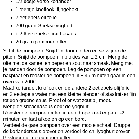
1/2 bosje verse koriander
1 teentje knoflook, fijngehakt
2 eetlepels olijfolie
200 gram Griekse yoghurt
± 2 theelepels srirachasaus
20 gram pompoenpitten
Schil de pompoen. Snijd 'm doormidden en verwijder de
pitten. Snijd de pompoen in blokjes van ± 2 cm. Meng de
olie met de kaneel en peper en zout naar smaak. Meng met
je handen door de pompoen. Leg de pompoen op een
bakplaat en rooster de pompoen in ± 45 minuten gaar in een
oven van 200C.
Maal koriander, knoflook en de andere 2 eetlepels olijfolie
en 2 eetlepels water met een kleine blender of staafmixer fijn
tot een groene saus. Proef of er wat zout bij moet.
Meng de sricachasaus door de yoghurt.
Rooster de pompoenpitten in een droge koekenpan 1-2
minuten en laat afkoelen op een bord.
Verdeel de gare pompoen over een mooie schaal. Druppel
de koriandersaus erover en verdeel de chiliyoghurt erover.
Bestrooi met de pompoenpitten.