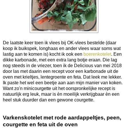
De laatste keer toen ik vlees bij OK-vlees bestelde (daar
koop ik buikspek, longhaas en ander vlees waar soms wat
lastig aan te komen is) kocht ik ook een
boerenkotelet
. Een
dikke karbonade, met een extra lang botje eraan. Die lag
nog steeds in de vriezer, toen ik de Delicious van mei 2018
door las met daarin een recept voor een karbonade uit de
oven met krieltjes, lentegroente en feta. Dat leek me lekker.
Ik paste het wel een beetje aan aan mijn manier van koken.
Want zo'n minicourgette uit het oorspronkelijke recept is
natuurlijk erg leuk, maar is èn moeilijk verkrijgbaar èn een
heel stuk duurder dan een gewone courgette.
Varkenskotelet met rode aardappeltjes, peen,
courgette en feta uit de oven