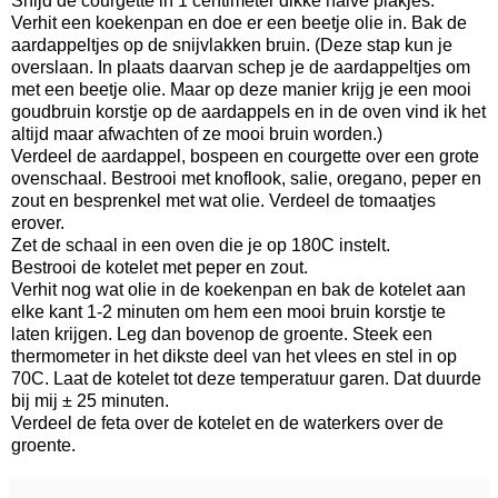
Snijd de courgette in 1 centimeter dikke halve plakjes.
Verhit een koekenpan en doe er een beetje olie in. Bak de
aardappeltjes op de snijvlakken bruin. (Deze stap kun je
overslaan. In plaats daarvan schep je de aardappeltjes om
met een beetje olie. Maar op deze manier krijg je een mooi
goudbruin korstje op de aardappels en in de oven vind ik het
altijd maar afwachten of ze mooi bruin worden.)
Verdeel de aardappel, bospeen en courgette over een grote
ovenschaal. Bestrooi met knoflook, salie, oregano, peper en
zout en besprenkel met wat olie. Verdeel de tomaatjes
erover.
Zet de schaal in een oven die je op 180C instelt.
Bestrooi de kotelet met peper en zout.
Verhit nog wat olie in de koekenpan en bak de kotelet aan
elke kant 1-2 minuten om hem een mooi bruin korstje te
laten krijgen. Leg dan bovenop de groente. Steek een
thermometer in het dikste deel van het vlees en stel in op
70C. Laat de kotelet tot deze temperatuur garen. Dat duurde
bij mij ± 25 minuten.
Verdeel de feta over de kotelet en de waterkers over de
groente.