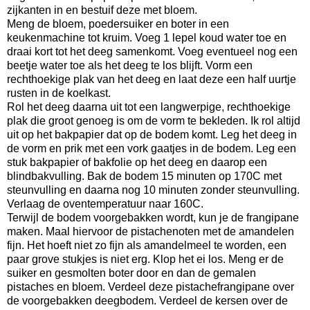
zijkanten in en bestuif deze met bloem.
Meng de bloem, poedersuiker en boter in een
keukenmachine tot kruim. Voeg 1 lepel koud water toe en
draai kort tot het deeg samenkomt. Voeg eventueel nog een
beetje water toe als het deeg te los blijft. Vorm een
rechthoekige plak van het deeg en laat deze een half uurtje
rusten in de koelkast.
Rol het deeg daarna uit tot een langwerpige, rechthoekige
plak die groot genoeg is om de vorm te bekleden. Ik rol altijd
uit op het bakpapier dat op de bodem komt. Leg het deeg in
de vorm en prik met een vork gaatjes in de bodem. Leg een
stuk bakpapier of bakfolie op het deeg en daarop een
blindbakvulling. Bak de bodem 15 minuten op 170C met
steunvulling en daarna nog 10 minuten zonder steunvulling.
Verlaag de oventemperatuur naar 160C.
Terwijl de bodem voorgebakken wordt, kun je de frangipane
maken. Maal hiervoor de pistachenoten met de amandelen
fijn. Het hoeft niet zo fijn als amandelmeel te worden, een
paar grove stukjes is niet erg. Klop het ei los. Meng er de
suiker en gesmolten boter door en dan de gemalen
pistaches en bloem. Verdeel deze pistachefrangipane over
de voorgebakken deegbodem. Verdeel de kersen over de