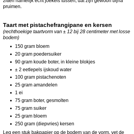
zitten namelijk echt joekels tussen, dat zijn gewoon bijna
pruimen.
Taart met pistachefrangipane en kersen
(rechthoekige taartvorm van ± 12 bij 28 centimeter met losse
bodem)
150 gram bloem
20 gram poedersuiker
90 gram koude boter, in kleine blokjes
± 2 eetlepels ijskoud water
100 gram pistachenoten
25 gram amandelen
1 ei
75 gram boter, gesmolten
75 gram suiker
25 gram bloem
250 gram (diepvries) kersen
Leg een stuk bakpapier op de bodem van de vorm, vet de