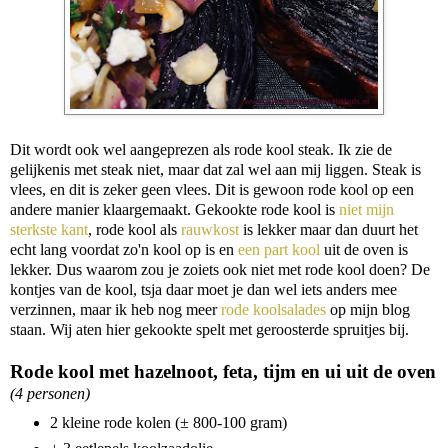
Dit wordt ook wel aangeprezen als rode kool steak. Ik zie de
gelijkenis met steak niet, maar dat zal wel aan mij liggen. Steak is
vlees, en dit is zeker geen vlees. Dit is gewoon rode kool op een
andere manier klaargemaakt. Gekookte rode kool is
niet mijn
sterkste kant
, rode kool als
rauwkost
is lekker maar dan duurt het
echt lang voordat zo'n kool op is en
een part kool
uit de oven is
lekker. Dus waarom zou je zoiets ook niet met rode kool doen? De
kontjes van de kool, tsja daar moet je dan wel iets anders mee
verzinnen, maar ik heb nog meer
rode koolsalades
op mijn blog
staan. Wij aten hier gekookte spelt met geroosterde spruitjes bij.
Rode kool met hazelnoot, feta, tijm en ui uit de oven
(4 personen)
2 kleine rode kolen (± 800-100 gram)