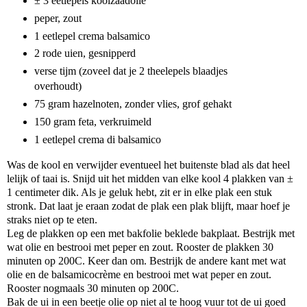
± 3 eetlepels koolzaadolie
peper, zout
1 eetlepel crema balsamico
2 rode uien, gesnipperd
verse tijm (zoveel dat je 2 theelepels blaadjes
overhoudt)
75 gram hazelnoten, zonder vlies, grof gehakt
150 gram feta, verkruimeld
1 eetlepel crema di balsamico
Was de kool en verwijder eventueel het buitenste blad als dat heel
lelijk of taai is. Snijd uit het midden van elke kool 4 plakken van ±
1 centimeter dik. Als je geluk hebt, zit er in elke plak een stuk
stronk. Dat laat je eraan zodat de plak een plak blijft, maar hoef je
straks niet op te eten.
Leg de plakken op een met bakfolie beklede bakplaat. Bestrijk met
wat olie en bestrooi met peper en zout. Rooster de plakken 30
minuten op 200C. Keer dan om. Bestrijk de andere kant met wat
olie en de balsamicocrème en bestrooi met wat peper en zout.
Rooster nogmaals 30 minuten op 200C.
Bak de ui in een beetje olie op niet al te hoog vuur tot de ui goed