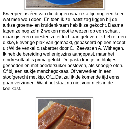
Kweepeer is één van die dingen waar ik altijd nog een keer
wat mee wou doen. En toen ik ze laatst zag liggen bij de
turkse groente- en kruidenkraam heb ik ze gekocht. Daarna
lagen ze nog zo´n 2 weken mooi te wezen op een schaal,
maar gisteren moesten ze er toch aan geloven. Ik heb er een
dikke, kleverige plak van gemaakt, gebaseerd op een recept
uit Wilde venkel & rabarber door C. Zeevat en A. Withagen.
Ik heb de bereiding wel enigszins aangepast, maar het
eindresultaat is prima gelukt. De pasta kun je, in blokjes
gesneden en met poedersuiker bestoven, als snoepje eten.
Of bij een stukje manchegokaas. Of verwerken in een
stoofgerecht met kip. Of....Dat zal ik de komende tijd eens
gaan verzinnen. Want het staat nu niet voor niets in de
koelkast.