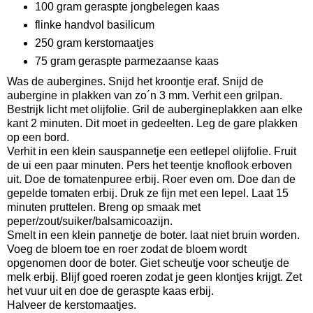
100 gram geraspte jongbelegen kaas
flinke handvol basilicum
250 gram kerstomaatjes
75 gram geraspte parmezaanse kaas
Was de aubergines. Snijd het kroontje eraf. Snijd de
aubergine in plakken van zo´n 3 mm. Verhit een grilpan.
Bestrijk licht met olijfolie. Gril de aubergineplakken aan elke
kant 2 minuten. Dit moet in gedeelten. Leg de gare plakken
op een bord.
Verhit in een klein sauspannetje een eetlepel olijfolie. Fruit
de ui een paar minuten. Pers het teentje knoflook erboven
uit. Doe de tomatenpuree erbij. Roer even om. Doe dan de
gepelde tomaten erbij. Druk ze fijn met een lepel. Laat 15
minuten pruttelen. Breng op smaak met
peper/zout/suiker/balsamicoazijn.
Smelt in een klein pannetje de boter. laat niet bruin worden.
Voeg de bloem toe en roer zodat de bloem wordt
opgenomen door de boter. Giet scheutje voor scheutje de
melk erbij. Blijf goed roeren zodat je geen klontjes krijgt. Zet
het vuur uit en doe de geraspte kaas erbij.
Halveer de kerstomaatjes.