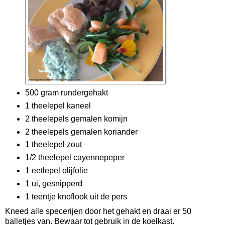
500 gram rundergehakt
1 theelepel kaneel
2 theelepels gemalen komijn
2 theelepels gemalen koriander
1 theelepel zout
1/2 theelepel cayennepeper
1 eetlepel olijfolie
1 ui, gesnipperd
1 teentje knoflook uit de pers
Kneed alle specerijen door het gehakt en draai er 50
balletjes van. Bewaar tot gebruik in de koelkast.