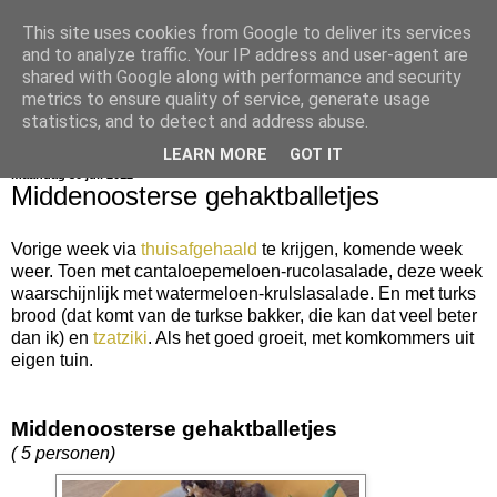
This site uses cookies from Google to deliver its services
bijna net zo lekker als thuis
and to analyze traffic. Your IP address and user-agent are
shared with Google along with performance and security
metrics to ensure quality of service, generate usage
statistics, and to detect and address abuse.
▼
LEARN MORE
GOT IT
maandag 30 juli 2012
Middenoosterse gehaktballetjes
Vorige week via
thuisafgehaald
te krijgen, komende week
weer. Toen met cantaloepemeloen-rucolasalade, deze week
waarschijnlijk met watermeloen-krulslasalade. En met turks
brood (dat komt van de turkse bakker, die kan dat veel beter
dan ik) en
tzatziki
. Als het goed groeit, met komkommers uit
eigen tuin.
Middenoosterse gehaktballetjes
( 5 personen)