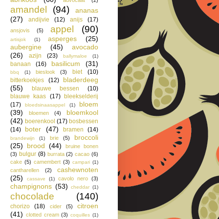
amandel
(94)
ananas
(27)
andijvie
(12)
anijs
(17)
appel
(90)
ansjovis
(5)
asperges
(25)
artisjok
(1)
aubergine
(45)
avocado
(26)
azijn
(23)
ballymaloe
(1)
basilicum
(31)
banaan
(16)
biet
(10)
bieslook
(3)
bbq
(1)
bladerdeeg
bitterkoekjes
(12)
(55)
blauwe bessen
(10)
blauwe kaas
(17)
bleekselderij
bloem
(17)
bloedsinaasappel
(1)
(39)
bloemkool
bloemen
(4)
(42)
boerenkool
(17)
bosbessen
boter
(47)
(14)
bramen
(14)
broccoli
brie
(5)
brandewijn
(1)
(25)
brood
(44)
bruine bonen
bulgur
(8)
(3)
burrata
(2)
cacao
(6)
cake
(5)
camembert
(3)
campari
(1)
cashewnoten
cantharellen
(2)
(25)
cavolo nero
(3)
cassave
(1)
champignons
(53)
cheddar
(1)
chocolade
(140)
citroen
chorizo
(18)
cider
(5)
(41)
clotted cream
(3)
coquilles
(1)