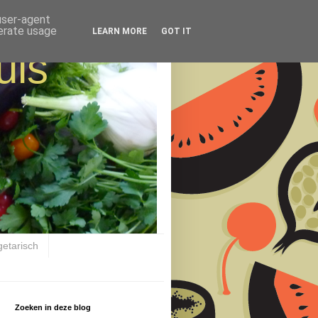
 user-agent
nerate usage
LEARN MORE
GOT IT
uis
getarisch
Zoeken in deze blog