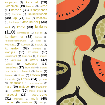
karamel
(28)
kappertjes
(2)
kardemom
(19)
kerrie
kaviaar
(3)
kersen
(35)
(11)
kidneybonen
kikkererwten
(13)
kiemen
(3)
(48)
kip
(71)
knoflook
kiwi
(2)
knolselderij
(34)
(9)
knolraap
(1)
kokos
koffie
(30)
koek
(5)
(110)
komijn
(5)
komatsuna
(1)
komkommer
(38)
konijn
(1)
koningsoesterzwam
(1)
kool
(1)
koolraap
(8)
koolrabi
(5)
koolvis
(6)
koriander
(62)
krenten
(1)
krootjes
(10)
kruiden
(10)
kruidnagel
(4)
kruisbes
(4)
kumquat
kwark
(42)
(6)
kurkuma
(3)
kweepeer
(18)
kwartel
(1)
lamsvlees
(17)
lavendel
(4)
lekkers
lenteui
(5)
lever
(2)
van thuis
(1)
limoen
(30)
lijnzaad
(6)
likeur
(5)
linzen
(24)
limoncello
(1)
lychees
maanzaad
(8)
(1)
macadamia
(1)
mais
(20)
makreel
(9)
mandarijn
mango
(60)
(6)
maple syrup
(1)
mascarpone
marsepein
(18)
(31)
melk
(48)
meiraap
(1)
meloen
(9)
meringue
(2)
mie
(1)