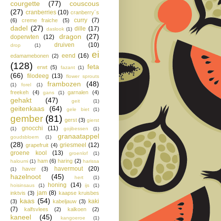
courgette
(77)
couscous
(27)
cranberries
(10)
cranberry´s
curry
(7)
(6)
creme fraiche
(5)
dadel
(27)
dille
(17)
daslook
(1)
dragon
(27)
doperwten
(12)
druiven
(10)
drop
(1)
ei
eend
(16)
edamamebonen
(2)
(128)
feta
erwt
(5)
fazant
(1)
(66)
filodeeg
(13)
flower sprouts
frambozen
(48)
(1)
forel
(1)
freekeh
(4)
garnalen
(4)
gans
(1)
gehakt
(47)
geit
(1)
geitenkaas
(64)
gele biet
(1)
gember
(81)
gerst
(3)
gierst
gnocchi
(11)
(1)
gojibessen
(1)
granaatappel
goudsbloem
(1)
(28)
griesmeel
(12)
grapefruit
(4)
groene kool
(13)
groenlof
(1)
ham
(6)
haring
(2)
haloumi
(1)
harissa
havermout
(20)
haver
(3)
(1)
hazelnoot
(45)
hert
(1)
honing
(14)
hoisinsaus
(1)
ijs
(1)
jam
(8)
inktvis
(3)
kaapse kruisbes
kaas
(54)
kaki
(3)
kabeljauw
(3)
(7)
kalfsvlees
(2)
kalkoen
(2)
kaneel
(45)
kangoeroe
(1)