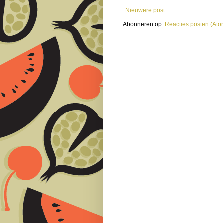
Nieuwere post
Abonneren op:
Reacties posten (Ato