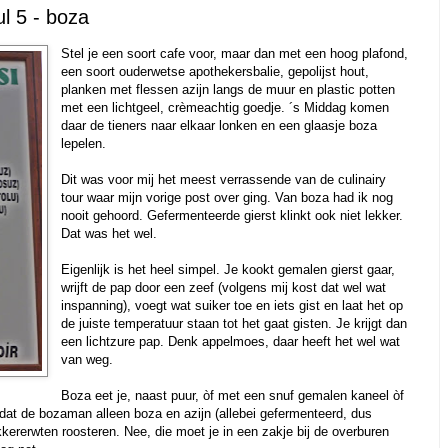
ul 5 - boza
Stel je een soort cafe voor, maar dan met een hoog plafond,
een soort ouderwetse apothekersbalie, gepolijst hout,
planken met flessen azijn langs de muur en plastic potten
met een lichtgeel, crèmeachtig goedje. ´s Middag komen
daar de tieners naar elkaar lonken en een glaasje boza
lepelen.
Dit was voor mij het meest verrassende van de culinairy
tour waar mijn vorige post over ging. Van boza had ik nog
nooit gehoord. Gefermenteerde gierst klinkt ook niet lekker.
Dat was het wel.
Eigenlijk is het heel simpel. Je kookt gemalen gierst gaar,
wrijft de pap door een zeef (volgens mij kost dat wel wat
inspanning), voegt wat suiker toe en iets gist en laat het op
de juiste temperatuur staan tot het gaat gisten. Je krijgt dan
een lichtzure pap. Denk appelmoes, daar heeft het wel wat
van weg.
Boza eet je, naast puur, òf met een snuf gemalen kaneel òf
at de bozaman alleen boza en azijn (allebei gefermenteerd, dus
kkererwten roosteren. Nee, die moet je in een zakje bij de overburen