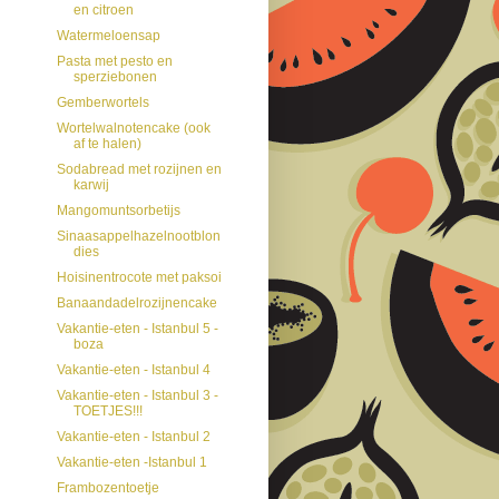
en citroen
Watermeloensap
Pasta met pesto en
sperziebonen
Gemberwortels
Wortelwalnotencake (ook
af te halen)
Sodabread met rozijnen en
karwij
Mangomuntsorbetijs
Sinaasappelhazelnootblon
dies
Hoisinentrocote met paksoi
Banaandadelrozijnencake
Vakantie-eten - Istanbul 5 -
boza
Vakantie-eten - Istanbul 4
Vakantie-eten - Istanbul 3 -
TOETJES!!!
Vakantie-eten - Istanbul 2
Vakantie-eten -Istanbul 1
Frambozentoetje