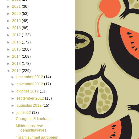
►
2021
(36)
►
2020
(53)
►
2019
(48)
►
2018
(98)
►
2017
(123)
►
2016
(172)
►
2015
(200)
►
2014
(168)
►
2013
(178)
▼
2012
(229)
►
december 2012
(14)
►
november 2012
(17)
►
oktober 2012
(13)
►
september 2012
(15)
►
augustus 2012
(15)
▼
juli 2012
(18)
Courgette & koolrabi
Middenoosterse
gehaktballetjes
"Tiramisu" met aardbeien