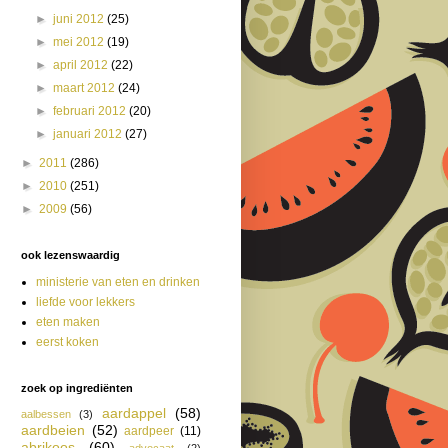
►
juni 2012
(25)
►
mei 2012
(19)
►
april 2012
(22)
►
maart 2012
(24)
►
februari 2012
(20)
►
januari 2012
(27)
►
2011
(286)
►
2010
(251)
►
2009
(56)
ook lezenswaardig
ministerie van eten en drinken
liefde voor lekkers
eten maken
eerst koken
zoek op ingrediënten
aardappel
(58)
aalbessen
(3)
aardbeien
(52)
aardpeer
(11)
abrikoos
(60)
advocaat
(2)