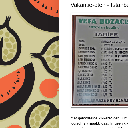
Vakantie-eten - Istanb
met geroosterde kikkererwten. Omd
logisch ?!) maakt, gaat hij geen ki