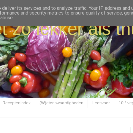
deliver its services and to analyze traffic. Your IP address and
formance and security metrics to ensure quality of service, ge
 abuse.
t zo lekker als th
Receptenindex
(W)etenswaardigheden
Leesvoer
10 * ve