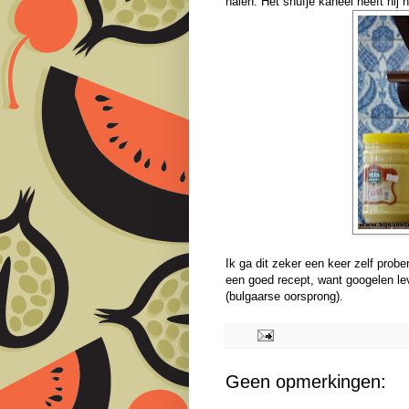
halen. Het snufje kaneel heeft hij 
Ik ga dit zeker een keer zelf prob
een goed recept, want googelen lev
(bulgaarse oorsprong).
Geen opmerkingen: