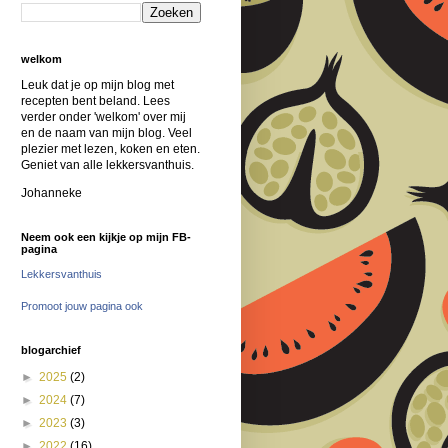
welkom
Leuk dat je op mijn blog met
recepten bent beland. Lees
verder onder 'welkom' over mij
en de naam van mijn blog. Veel
plezier met lezen, koken en eten.
Geniet van alle lekkersvanthuis.
Johanneke
Neem ook een kijkje op mijn FB-
pagina
Lekkersvanthuis
Promoot jouw pagina ook
blogarchief
►
2025
(2)
►
2024
(7)
►
2023
(3)
►
2022
(16)