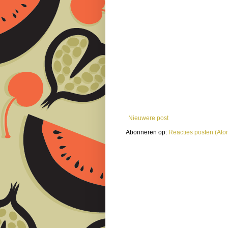
Nieuwere post
Abonneren op:
Reacties posten (Ato