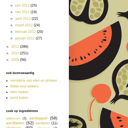
►
juni 2012
(25)
►
mei 2012
(19)
►
april 2012
(22)
►
maart 2012
(24)
►
februari 2012
(20)
►
januari 2012
(27)
►
2011
(286)
►
2010
(251)
►
2009
(56)
ook lezenswaardig
ministerie van eten en drinken
liefde voor lekkers
eten maken
eerst koken
zoek op ingrediënten
aardappel
(58)
aalbessen
(3)
aardbeien
(52)
aardpeer
(11)
abrikoos
(60)
advocaat
(2)