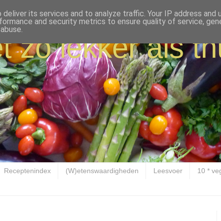
deliver its services and to analyze traffic. Your IP address and
formance and security metrics to ensure quality of service, ge
 abuse.
t zo lekker als th
Receptenindex
(W)etenswaardigheden
Leesvoer
10 * ve