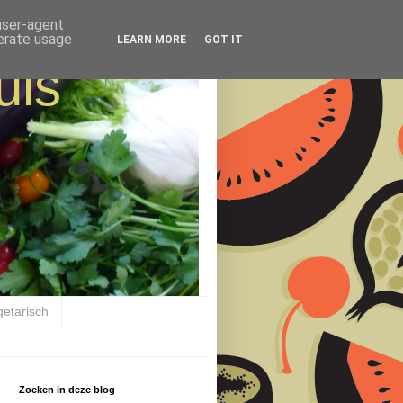
 user-agent
nerate usage
LEARN MORE
GOT IT
uis
getarisch
Zoeken in deze blog