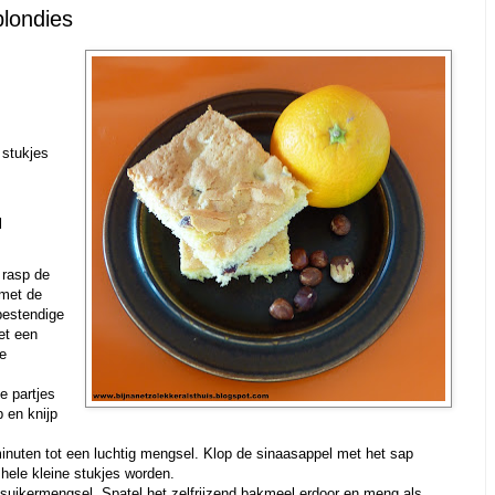
londies
 stukjes
l
 rasp de
 met de
bestendige
et een
de
e partjes
 en knijp
minuten tot een luchtig mengsel. Klop de sinaasappel met het sap
 hele kleine stukjes worden.
isuikermengsel. Spatel het zelfrijzend bakmeel erdoor en meng als