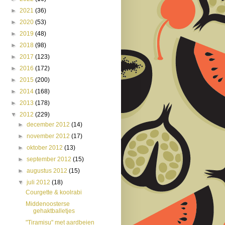
►
2021
(36)
►
2020
(53)
►
2019
(48)
►
2018
(98)
►
2017
(123)
►
2016
(172)
►
2015
(200)
►
2014
(168)
►
2013
(178)
▼
2012
(229)
►
december 2012
(14)
►
november 2012
(17)
►
oktober 2012
(13)
►
september 2012
(15)
►
augustus 2012
(15)
▼
juli 2012
(18)
Courgette & koolrabi
Middenoosterse
gehaktballetjes
"Tiramisu" met aardbeien