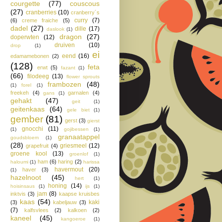
courgette
(77)
couscous
(27)
cranberries
(10)
cranberry´s
curry
(7)
(6)
creme fraiche
(5)
dadel
(27)
dille
(17)
daslook
(1)
dragon
(27)
doperwten
(12)
druiven
(10)
drop
(1)
ei
eend
(16)
edamamebonen
(2)
(128)
feta
erwt
(5)
fazant
(1)
(66)
filodeeg
(13)
flower sprouts
frambozen
(48)
(1)
forel
(1)
freekeh
(4)
garnalen
(4)
gans
(1)
gehakt
(47)
geit
(1)
geitenkaas
(64)
gele biet
(1)
gember
(81)
gerst
(3)
gierst
gnocchi
(11)
(1)
gojibessen
(1)
granaatappel
goudsbloem
(1)
(28)
griesmeel
(12)
grapefruit
(4)
groene kool
(13)
groenlof
(1)
ham
(6)
haring
(2)
haloumi
(1)
harissa
havermout
(20)
haver
(3)
(1)
hazelnoot
(45)
hert
(1)
honing
(14)
hoisinsaus
(1)
ijs
(1)
jam
(8)
inktvis
(3)
kaapse kruisbes
kaas
(54)
kaki
(3)
kabeljauw
(3)
(7)
kalfsvlees
(2)
kalkoen
(2)
kaneel
(45)
kangoeroe
(1)