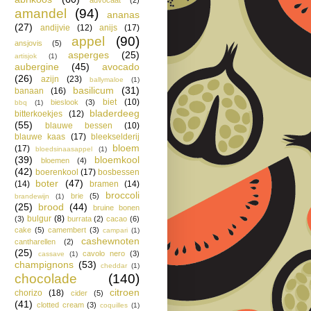
amandel
(94)
ananas
(27)
andijvie
(12)
anijs
(17)
appel
(90)
ansjovis
(5)
asperges
(25)
artisjok
(1)
aubergine
(45)
avocado
(26)
azijn
(23)
ballymaloe
(1)
basilicum
(31)
banaan
(16)
biet
(10)
bieslook
(3)
bbq
(1)
bladerdeeg
bitterkoekjes
(12)
(55)
blauwe bessen
(10)
blauwe kaas
(17)
bleekselderij
bloem
(17)
bloedsinaasappel
(1)
(39)
bloemkool
bloemen
(4)
(42)
boerenkool
(17)
bosbessen
boter
(47)
(14)
bramen
(14)
broccoli
brie
(5)
brandewijn
(1)
(25)
brood
(44)
bruine bonen
bulgur
(8)
(3)
burrata
(2)
cacao
(6)
cake
(5)
camembert
(3)
campari
(1)
cashewnoten
cantharellen
(2)
(25)
cavolo nero
(3)
cassave
(1)
champignons
(53)
cheddar
(1)
chocolade
(140)
citroen
chorizo
(18)
cider
(5)
(41)
clotted cream
(3)
coquilles
(1)