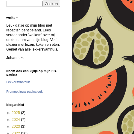
welkom
Leuk dat je op mijn blog met
recepten bent beland. Lees
verder onder 'welkom' over mij
en de naam van mijn blog. Veel
plezier met lezen, koken en eten.
Geniet van alle lekkersvanthuis.
Johanneke
Neem ook een kijkje op mijn FB-
pagina
Lekkersvanthuis
Promoot jouw pagina ook
blogarchief
►
2025
(2)
►
2024
(7)
►
2023
(3)
►
2022
(16)