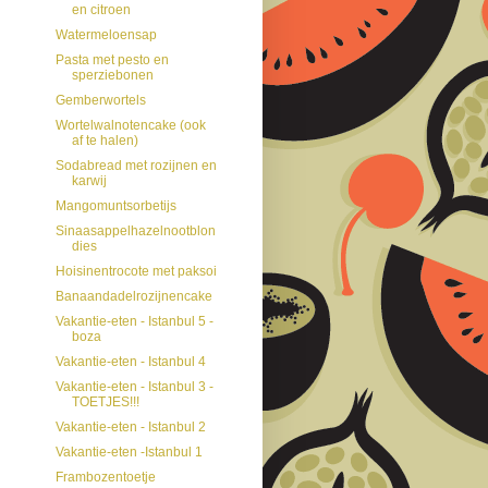
en citroen
Watermeloensap
Pasta met pesto en
sperziebonen
Gemberwortels
Wortelwalnotencake (ook
af te halen)
Sodabread met rozijnen en
karwij
Mangomuntsorbetijs
Sinaasappelhazelnootblon
dies
Hoisinentrocote met paksoi
Banaandadelrozijnencake
Vakantie-eten - Istanbul 5 -
boza
Vakantie-eten - Istanbul 4
Vakantie-eten - Istanbul 3 -
TOETJES!!!
Vakantie-eten - Istanbul 2
Vakantie-eten -Istanbul 1
Frambozentoetje