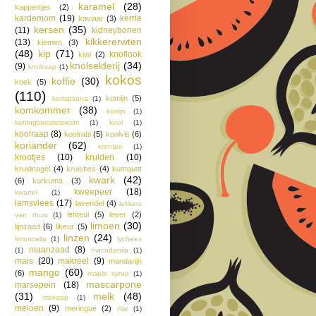
karamel
(28)
kappertjes
(2)
kardemom
(19)
kerrie
kaviaar
(3)
kersen
(35)
(11)
kidneybonen
kikkererwten
(13)
kiemen
(3)
(48)
kip
(71)
knoflook
kiwi
(2)
knolselderij
(34)
(9)
knolraap
(1)
kokos
koffie
(30)
koek
(5)
(110)
komijn
(5)
komatsuna
(1)
komkommer
(38)
konijn
(1)
koningsoesterzwam
(1)
kool
(1)
koolraap
(8)
koolrabi
(5)
koolvis
(6)
koriander
(62)
krenten
(1)
krootjes
(10)
kruiden
(10)
kruidnagel
(4)
kruisbes
(4)
kumquat
kwark
(42)
(6)
kurkuma
(3)
kweepeer
(18)
kwartel
(1)
lamsvlees
(17)
lavendel
(4)
lekkers
lenteui
(5)
lever
(2)
van thuis
(1)
limoen
(30)
lijnzaad
(6)
likeur
(5)
linzen
(24)
limoncello
(1)
lychees
maanzaad
(8)
(1)
macadamia
(1)
mais
(20)
makreel
(9)
mandarijn
mango
(60)
(6)
maple syrup
(1)
mascarpone
marsepein
(18)
(31)
melk
(48)
meiraap
(1)
meloen
(9)
meringue
(2)
mie
(1)