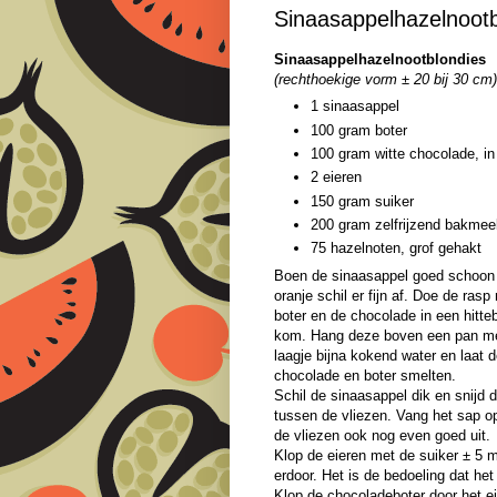
Sinaasappelhazelnootb
Sinaasappelhazelnootblondies
(rechthoekige vorm ± 20 bij 30 cm)
1 sinaasappel
100 gram boter
100 gram witte chocolade, in
2 eieren
150 gram suiker
200 gram zelfrijzend bakmee
75 hazelnoten, grof gehakt
Boen de sinaasappel goed schoon
oranje schil er fijn af. Doe de rasp
boter en de chocolade in een hitte
kom. Hang deze boven een pan m
laagje bijna kokend water en laat 
chocolade en boter smelten.
Schil de sinaasappel dik en snijd d
tussen de vliezen. Vang het sap op
de vliezen ook nog even goed uit.
Klop de eieren met de suiker ± 5 
erdoor. Het is de bedoeling dat het
Klop de chocoladeboter door het e