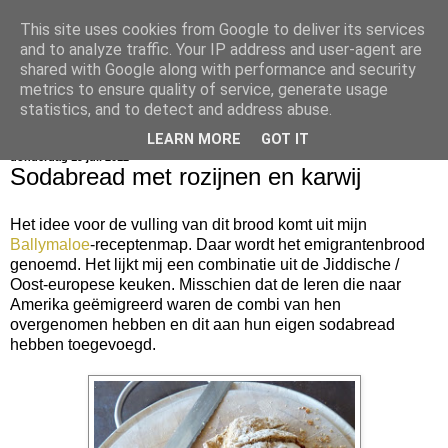
This site uses cookies from Google to deliver its services
bijna net zo lekker als thuis
and to analyze traffic. Your IP address and user-agent are
shared with Google along with performance and security
metrics to ensure quality of service, generate usage
statistics, and to detect and address abuse.
▼
LEARN MORE
GOT IT
donderdag 19 juli 2012
Sodabread met rozijnen en karwij
Het idee voor de vulling van dit brood komt uit mijn
Ballymaloe
-receptenmap. Daar wordt het emigrantenbrood
genoemd. Het lijkt mij een combinatie uit de Jiddische /
Oost-europese keuken. Misschien dat de Ieren die naar
Amerika geëmigreerd waren de combi van hen
overgenomen hebben en dit aan hun eigen sodabread
hebben toegevoegd.