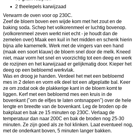
2 theelepels karwijzaad
Verwarm de oven voor op 230C.
Zeef de bloem boven een wijde kom met het zout en de
baking soda. Schep het volkorenmeel er luchtig bovenop.
(volkorenmeel zeven werkt niet echt - je houdt dan de
zemelen over) Maak een kuil in het midden en schenk hierin
bijna alle karnemelk. Werk met de vingers van een hand
(maak een soort klauw) de bloem snel door de melk. Kneed
niet, maar vorm het snel en voorzichtig tot een deeg en werk
de rozijnen en het karwijzaad er gelijkmatig door. Kieper het
deeg op een bebloemd werkvlak.
Was en droog je handen. Verdeel het met een bebloemd
mes in 2 delen en vorm elk deel tot een afgeplatte bal. Keer
ze om zodat ook de plakkerige kant in de bloem komt te
liggen. Kerf met een bebloemd mes een kruis in de
bovenkant ("om de elfjes te laten ontsnappen") over de hele
lengte en breedte van de bovenkant. Leg de broden op de
bakplaat en bak ze 15 minuten op 230C. Verlaag de
temperatuur dan naar 200C en bak de broden nog 25-30
minuten. Ze zijn goed als ze hol klinken. Laat eventueel nog,
met de onderkant boven, 5 minuten langer bakken.