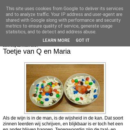
This site uses cookies from Google to deliver its services
bijna net zo lekker als thuis
and to analyze traffic. Your IP address and user-agent are
shared with Google along with performance and security
metrics to ensure quality of service, generate usage
statistics, and to detect and address abuse.
▼
LEARN MORE
GOT IT
zaterdag 22 maart 2014
Toetje van Q en Maria
Als de wijn is in de man, is de wijsheid in de kan. Dat soort
zinnen leerden wij schrijven, en blijkbaar is er toch het een
en ander blijven hangen. Tegenwoordig zijn de taal- en