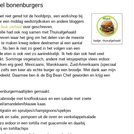
eel bonenburgers
t niet gered tot de hoofdprijs, een workshop bij
r een middag wedstrijdkoken en andere bloggers
n
leuk verhaal
over geschreven.
uelle had ook nog samen met Thuisafgehaald
reven waar het ging om het delen van de meeste
badge: thuisafgehaald
 te maken kreeg iedere deelnemer al een aantal
t. Nu ben ik niet zo goed in het volgen van een
e eten is ook niet zo aantrekkelijk. Ik heb dan ook heel veel
. Sommige vegetarisch, andere met ietsjepietsje vlees erdoor.
erken erg goed. Mexicaans, Marokkaans, Zuid-Amerikaans (speciaal
 zelfs een keer als echte burger op een broodje. Met dank aan mijn
edeeld. Daarmee ben ik de Big Bean Chef geworden en krijg een
onenburgermaaltijden gemaakt:
itabroodje met knoflooksaus en een salade met zoete
adel/amandelen/blauwe kaas
elgratin en spruitjes/champignons/spekjes
k en salie, pompoen uit de oven en venkelappelsalade
o erdoor in een tortilla met guacemole en daarbij
j en tortillachips