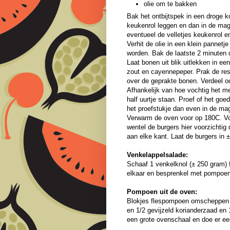
olie om te bakken
Bak het ontbijtspek in een droge k
keukenrol leggen en dan in de mag
eventueel de velletjes keukenrol en
Verhit de olie in een klein pannetj
worden. Bak de laatste 2 minuten 
Laat bonen uit blik uitlekken in e
zout en cayennepeper. Prak de rest
over de geprakte bonen. Verdeel o
Afhankelijk van hoe vochtig het m
half uurtje staan. Proef of het goed
het proefstukje dan even in de ma
Verwarm de oven voor op 180C. Vo
wentel de burgers hier voorzichtig
aan elke kant. Laat de burgers in 
Venkelappelsalade:
Schaaf 1 venkelknol (± 250 gram) f
elkaar en besprenkel met pompoen
Pompoen uit de oven:
Blokjes flespompoen omscheppen me
en 1/2 gevijzeld korianderzaad en 
een grote ovenschaal en doe er ee