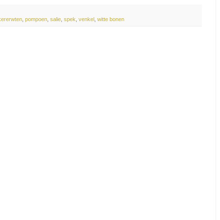
kererwten
,
pompoen
,
salie
,
spek
,
venkel
,
witte bonen