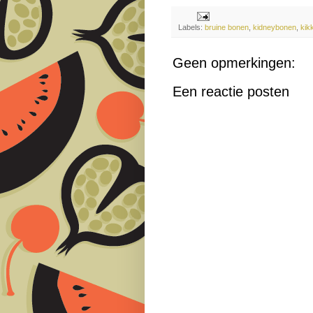
Labels:
bruine bonen
,
kidneybonen
,
kik
Geen opmerkingen:
Een reactie posten