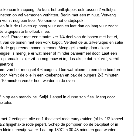
oekenpan knapperig. Je kunt het ontbijtspek ook tussen 2 velletjes
netron op vol vermogen verhitten. Begin met een minuut. Vervang
 verhit nog een keer. Verkruimel het ontbijtspek.
e en fruit de ui even op hoog vuur aan en laat dan op laag vuur zacht
de uitgeperste knoflook mee.
en zeef. Pureer met een staafmixer 1/4 deel van de bonen met het ei,
 van de bonen met een vork kapot. Verdeel de ui, zilveruitjes en salie
ok de gepureerde bonen hierover. Meng gelijkmatig door elkaar.
engsel is meng je er wat meer of minder paneermeel door. Laat een
 op smaak is. (er zit nu nog rauw ei in, dus als je dat niet wilt, verhit
gnetron)
rm van het mengsel 4-6 burgers. Doe wat bloem in een diep bord en
 door. Verhit de olie in een koekenpan en bak de burgers 2-3 minuten
± 10 minuten verder heet worden in de oven.
ijn op een mandoline. Snijd 1 appel in dunne schijfjes. Meng door
pitolie.
t 2 eetlepels olie en 1 theelepel rode currykruiden (of bv 1/2 kaneel
1/2 fijngehakte rode peper). Schep de pompoen op de bakplaat of in
n klein scheutje water. Laat op 180C in 30-45 minuten gaar worden.