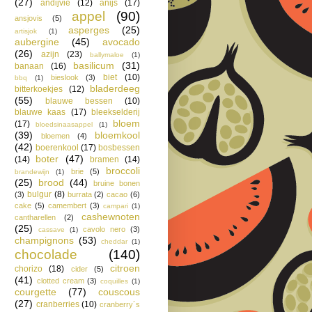
(27)
andijvie
(12)
anijs
(17)
appel
(90)
ansjovis
(5)
asperges
(25)
artisjok
(1)
aubergine
(45)
avocado
(26)
azijn
(23)
ballymaloe
(1)
basilicum
(31)
banaan
(16)
biet
(10)
bieslook
(3)
bbq
(1)
bladerdeeg
bitterkoekjes
(12)
(55)
blauwe bessen
(10)
blauwe kaas
(17)
bleekselderij
bloem
(17)
bloedsinaasappel
(1)
(39)
bloemkool
bloemen
(4)
(42)
boerenkool
(17)
bosbessen
boter
(47)
(14)
bramen
(14)
broccoli
brie
(5)
brandewijn
(1)
(25)
brood
(44)
bruine bonen
bulgur
(8)
(3)
burrata
(2)
cacao
(6)
cake
(5)
camembert
(3)
campari
(1)
cashewnoten
cantharellen
(2)
(25)
cavolo nero
(3)
cassave
(1)
champignons
(53)
cheddar
(1)
chocolade
(140)
citroen
chorizo
(18)
cider
(5)
(41)
clotted cream
(3)
coquilles
(1)
courgette
(77)
couscous
(27)
cranberries
(10)
cranberry´s