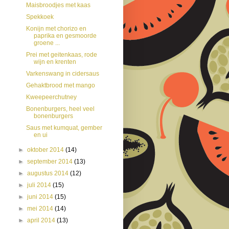
Maisbroodjes met kaas
Spekkoek
Konijn met chorizo en
paprika en gesmoorde
groene ...
Prei met geitenkaas, rode
wijn en krenten
Varkenswang in cidersaus
Gehaktbrood met mango
Kweepeerchutney
Bonenburgers, heel veel
bonenburgers
Saus met kumquat, gember
en ui
►
oktober 2014
(14)
►
september 2014
(13)
►
augustus 2014
(12)
►
juli 2014
(15)
►
juni 2014
(15)
►
mei 2014
(14)
►
april 2014
(13)