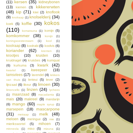
kersen
(35)
(11)
kidneybonen
kikkererwten
(13)
kiemen
(3)
(48)
kip
(71)
knoflook
kiwi
(2)
knolselderij
(34)
(9)
knolraap
(1)
kokos
koffie
(30)
koek
(5)
(110)
komijn
(5)
komatsuna
(1)
komkommer
(38)
konijn
(1)
koningsoesterzwam
(1)
kool
(1)
koolraap
(8)
koolrabi
(5)
koolvis
(6)
koriander
(62)
krenten
(1)
krootjes
(10)
kruiden
(10)
kruidnagel
(4)
kruisbes
(4)
kumquat
kwark
(42)
(6)
kurkuma
(3)
kweepeer
(18)
kwartel
(1)
lamsvlees
(17)
lavendel
(4)
lekkers
lenteui
(5)
lever
(2)
van thuis
(1)
limoen
(30)
lijnzaad
(6)
likeur
(5)
linzen
(24)
limoncello
(1)
lychees
maanzaad
(8)
(1)
macadamia
(1)
mais
(20)
makreel
(9)
mandarijn
mango
(60)
(6)
maple syrup
(1)
mascarpone
marsepein
(18)
(31)
melk
(48)
meiraap
(1)
meloen
(9)
meringue
(2)
mie
(1)
mihoen
(7)
mierikswortel
(5)
miso
(5)
minneola
(1)
mizuna
(1)