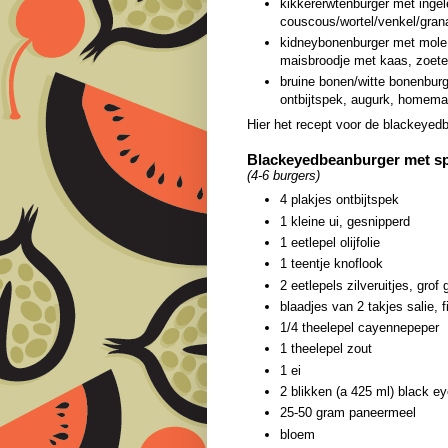
kikkererwtenburger met ingel
couscous/wortel/venkel/gran
kidneybonenburger met mole (
maisbroodje met kaas, zoete
bruine bonen/witte bonenburg
ontbijtspek, augurk, homem
Hier het recept voor de blackeyed
Blackeyedbeanburger met sp
(4-6 burgers)
4 plakjes ontbijtspek
1 kleine ui, gesnipperd
1 eetlepel olijfolie
1 teentje knoflook
2 eetlepels zilveruitjes, grof
blaadjes van 2 takjes salie, f
1/4 theelepel cayennepeper
1 theelepel zout
1 ei
2 blikken (a 425 ml) black e
25-50 gram paneermeel
bloem