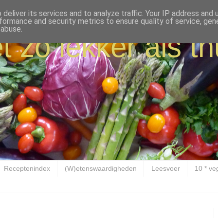
deliver its services and to analyze traffic. Your IP address and
formance and security metrics to ensure quality of service, ge
 abuse.
t zo lekker als th
Receptenindex
(W)etenswaardigheden
Leesvoer
10 * ve