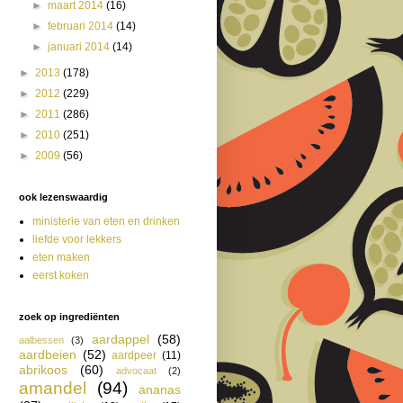
►
maart 2014
(16)
►
februari 2014
(14)
►
januari 2014
(14)
►
2013
(178)
►
2012
(229)
►
2011
(286)
►
2010
(251)
►
2009
(56)
ook lezenswaardig
ministerie van eten en drinken
liefde voor lekkers
eten maken
eerst koken
zoek op ingrediënten
aardappel
(58)
aalbessen
(3)
aardbeien
(52)
aardpeer
(11)
abrikoos
(60)
advocaat
(2)
amandel
(94)
ananas