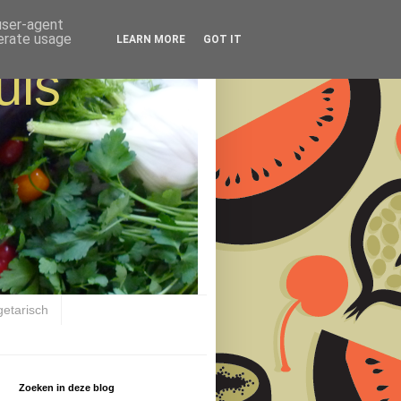
 user-agent
nerate usage
LEARN MORE
GOT IT
uis
getarisch
Zoeken in deze blog