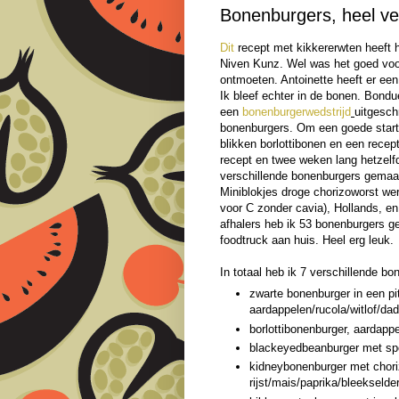
Bonenburgers, heel v
Dit
recept met kikkererwten heeft he
Niven Kunz. Wel was het goed voo
ontmoeten. Antoinette heeft er ee
Ik bleef echter in de bonen. Bond
een
bonenburgerwedstrijd
uitgesch
bonenburgers. Om een goede start
blikken borlottibonen en een recep
recept en twee weken lang hetzelfd
verschillende
bonenburgers gemaakt
Miniblokjes droge chorizoworst w
voor C zonder cavia), Hollands, en
afhalers heb ik 53 bonenburgers g
foodtruck aan huis. Heel erg leuk.
In totaal heb ik 7 verschillende b
zwarte bonenburger in een p
aardappelen/rucola/witlof/d
borlottibonenburger, aardapp
blackeyedbeanburger met spe
kidneybonenburger met choriz
rijst/mais/paprika/bleekselderi