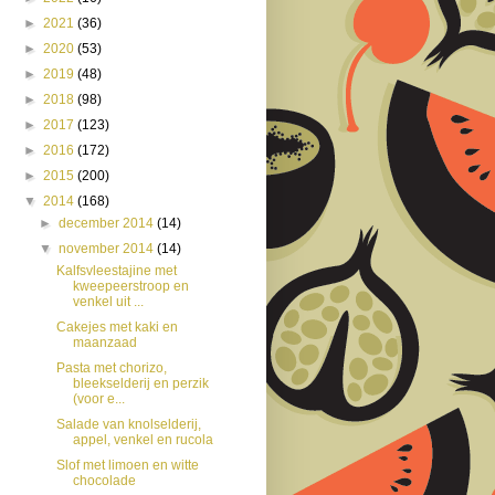
►
2021
(36)
►
2020
(53)
►
2019
(48)
►
2018
(98)
►
2017
(123)
►
2016
(172)
►
2015
(200)
▼
2014
(168)
►
december 2014
(14)
▼
november 2014
(14)
Kalfsvleestajine met
kweepeerstroop en
venkel uit ...
Cakejes met kaki en
maanzaad
Pasta met chorizo,
bleekselderij en perzik
(voor e...
Salade van knolselderij,
appel, venkel en rucola
Slof met limoen en witte
chocolade