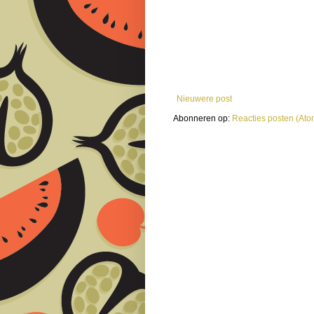
Nieuwere post
Abonneren op:
Reacties posten (Ato