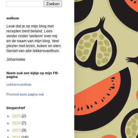
welkom
Leuk dat je op mijn blog met
recepten bent beland. Lees
verder onder 'welkom' over mij
en de naam van mijn blog. Veel
plezier met lezen, koken en eten.
Geniet van alle lekkersvanthuis.
Johanneke
Neem ook een kijkje op mijn FB-
pagina
Lekkersvanthuis
Promoot jouw pagina ook
blogarchief
►
2025
(2)
►
2024
(7)
►
2023
(3)
►
2022
(16)