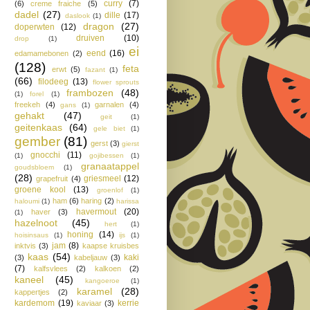
curry
(7)
(6)
creme fraiche
(5)
dadel
(27)
dille
(17)
daslook
(1)
dragon
(27)
doperwten
(12)
druiven
(10)
drop
(1)
ei
eend
(16)
edamamebonen
(2)
(128)
feta
erwt
(5)
fazant
(1)
(66)
filodeeg
(13)
flower sprouts
frambozen
(48)
(1)
forel
(1)
freekeh
(4)
garnalen
(4)
gans
(1)
gehakt
(47)
geit
(1)
geitenkaas
(64)
gele biet
(1)
gember
(81)
gerst
(3)
gierst
gnocchi
(11)
(1)
gojibessen
(1)
granaatappel
goudsbloem
(1)
(28)
griesmeel
(12)
grapefruit
(4)
groene kool
(13)
groenlof
(1)
ham
(6)
haring
(2)
haloumi
(1)
harissa
havermout
(20)
haver
(3)
(1)
hazelnoot
(45)
hert
(1)
honing
(14)
hoisinsaus
(1)
ijs
(1)
jam
(8)
inktvis
(3)
kaapse kruisbes
kaas
(54)
kaki
(3)
kabeljauw
(3)
(7)
kalfsvlees
(2)
kalkoen
(2)
kaneel
(45)
kangoeroe
(1)
karamel
(28)
kappertjes
(2)
kardemom
(19)
kerrie
kaviaar
(3)