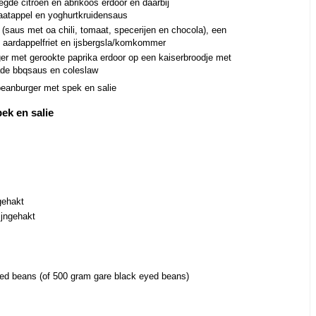
egde citroen en abrikoos erdoor en daarbij
aatappel en yoghurtkruidensaus
saus met oa chili, tomaat, specerijen en chocola), een
 aardappelfriet en ijsbergsla/komkommer
er met gerookte paprika erdoor op een kaiserbroodje met
ade bbqsaus en coleslaw
beanburger met spek en salie
ek en salie
 gehakt
ijngehakt
yed beans (of 500 gram gare black eyed beans)