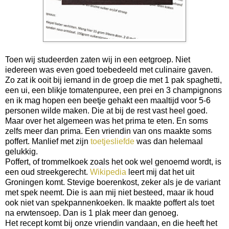
Toen wij studeerden zaten wij in een eetgroep. Niet
iedereen was even goed toebedeeld met culinaire gaven.
Zo zat ik ooit bij iemand in de groep die met 1 pak spaghetti,
een ui, een blikje tomatenpuree, een prei en 3 champignons
en ik mag hopen een beetje gehakt een maaltijd voor 5-6
personen wilde maken. Die at bij de rest vast heel goed.
Maar over het algemeen was het prima te eten. En soms
zelfs meer dan prima. Een vriendin van ons maakte soms
poffert. Manlief met zijn
toetjesliefde
was dan helemaal
gelukkig.
Poffert, of trommelkoek zoals het ook wel genoemd wordt, is
een oud streekgerecht.
Wikipedia
leert mij dat het uit
Groningen komt. Stevige boerenkost, zeker als je de variant
met spek neemt. Die is aan mij niet besteed, maar ik houd
ook niet van spekpannenkoeken. Ik maakte poffert als toet
na erwtensoep. Dan is 1 plak meer dan genoeg.
Het recept komt bij onze vriendin vandaan, en die heeft het