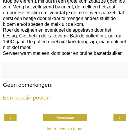
Klop de eieren 1 minuut in een grote kom zodat ze goed los
zijn. Meng het zelfrijzend bakmeel, de melk en het zout
erdoor. Het is slim om, voordat je de mixer weer aanzet, dat
eerst een beetje door elkaar te mengen anders stuift de
bloem en/of spettert de melk uit de kom.
Roer de rozijnen en eventueel de appelrasp door het
beslag. Giet het in de cakevorm. Bak de poffert in ± uur op
160C gaar. De poffert moet niet kurkdroog zijn, maar ook net
niet klef meer.
Serveer warm met een klont boter en bruine basterdsuiker.
Geen opmerkingen:
Een reactie posten
‹
›
Homepage
Internetversie tonen